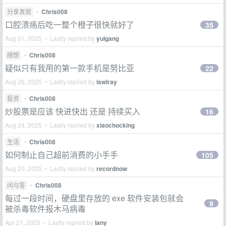
分享发现
•
Chris008
口腔溃疡后吃一整个橙子很快就好了
35
Aug 31, 2025 • Lastly replied by
yulgang
随想
•
Chris008
疑似只有我用的第一款手机是努比亚
22
Aug 26, 2025 • Lastly replied by
lswlray
投资
•
Chris008
炒股票是应该 快进快出 还是 持续买入
16
Aug 24, 2025 • Lastly replied by
xiaochocking
生活
•
Chris008
如何制止自己超前消费的小手手
105
Aug 20, 2025 • Lastly replied by
recordnow
问与答
•
Chris008
每过一段时间，硬盘里存放的 exe 软件安装包就会
9
被杀毒软件报木马病毒
Apr 21, 2025 • Lastly replied by
lany