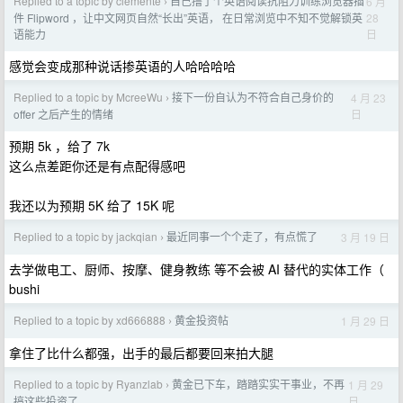
Replied to a topic by clemente
自己撸了个英语阅读抗阻力训练浏览器插
6 月
›
28
件 Flipword ，让中文网页自然“长出”英语， 在日常浏览中不知不觉解锁英
日
语能力
感觉会变成那种说话掺英语的人哈哈哈哈
Replied to a topic by McreeWu
接下一份自认为不符合自己身价的
4 月 23
›
日
offer 之后产生的情绪
预期 5k ，给了 7k
这么点差距你还是有点配得感吧
我还以为预期 5K 给了 15K 呢
Replied to a topic by jackqian
最近同事一个个走了，有点慌了
3 月 19 日
›
去学做电工、厨师、按摩、健身教练 等不会被 AI 替代的实体工作（
bushi
Replied to a topic by xd666888
黄金投资帖
1 月 29 日
›
拿住了比什么都强，出手的最后都要回来拍大腿
Replied to a topic by Ryanzlab
黄金已下车，踏踏实实干事业，不再
1 月 29
›
日
搞这些投资了