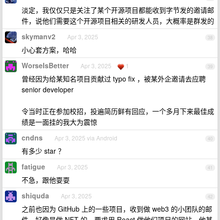
淡定，我仅仅只是关注了某个开源项目都能收到字节发的邀请邮
件，说他们需要这个开源项目相关的研发人员，大概率是群发的
skymanv2
Apr 3, 2025
38
小心套方案，哈哈
WorseIsBetter
Apr 3, 2025
1
39
曾经因为给某知名项目贡献过 typo fix ，被某外企邀请去应聘
senior developer
令当时正在参加校招，投遍简历鲜有回应，一个多月下来最佳成
绩是一面挂的我大为震惊
cndns
Apr 3, 2025 via Android
40
有多少 star ？
fatigue
Apr 3, 2025
41
不急，跟他耍耍
shiquda
Apr 3, 2025
42
之前也因为 GitHub 上的一些项目，收到做 web3 的小团队的邮
件，好像是做 NFT 的，要求用 React 做他们项目的网站。他甚