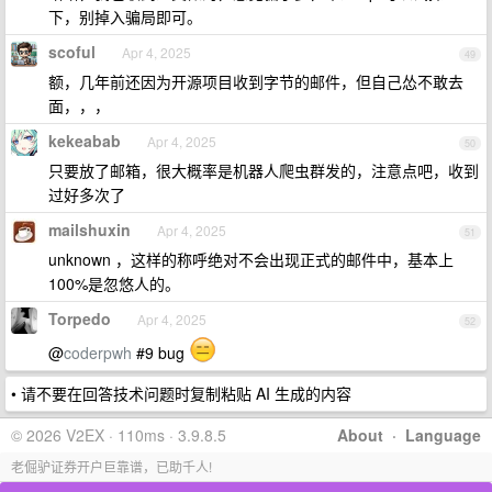
下，别掉入骗局即可。
scoful
Apr 4, 2025
49
额，几年前还因为开源项目收到字节的邮件，但自己怂不敢去
面，，，
kekeabab
Apr 4, 2025
50
只要放了邮箱，很大概率是机器人爬虫群发的，注意点吧，收到
过好多次了
mailshuxin
Apr 4, 2025
51
unknown ，这样的称呼绝对不会出现正式的邮件中，基本上
100%是忽悠人的。
Torpedo
Apr 4, 2025
52
@
coderpwh
#9 bug
• 请不要在回答技术问题时复制粘贴 AI 生成的内容
© 2026 V2EX · 110ms · 3.9.8.5
About
·
Language
老倔驴证券开户巨靠谱，已助千人!