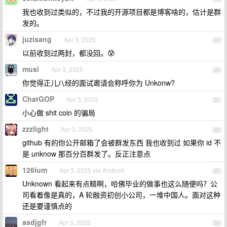
我也收到过类似的，不过我的开源项目都是博客啥的，估计是群
发的。
juzisang
Apr 3, 2025
19
以前收到过两封，都没回。😰
musi
Apr 3, 2025
20
你觉得正儿八经的面试邀请会称呼你为 Unkonw?
ChatGOP
Apr 3, 2025
21
小心做 shit coin 的骗局
zzzlight
Apr 3, 2025
22
github 有的你公开邮箱了会被群发东西 我也收到过 如果你 id 不
是 unknow 那百分百群发了。反正注意点
126ium
Apr 3, 2025 via Android
23
Unknown 看起来有点糙啊，哈佛毕业的做事也这么随便吗？公
司看着像是真的，A 轮融资初创小公司，一堆中国人。面对这种
还是要谨慎点的
asdjgfr
Apr 3, 2025
24