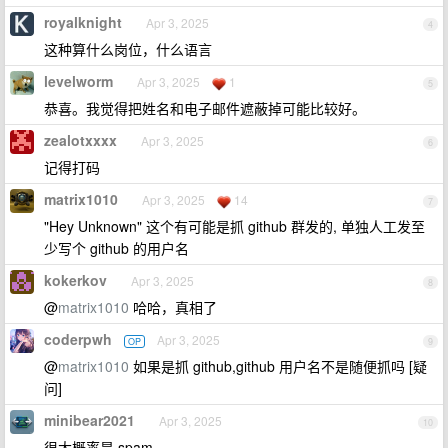
royalknight
Apr 3, 2025
4
这种算什么岗位，什么语言
levelworm
Apr 3, 2025
1
5
恭喜。我觉得把姓名和电子邮件遮蔽掉可能比较好。
zealotxxxx
Apr 3, 2025
6
记得打码
matrix1010
Apr 3, 2025
14
7
"Hey Unknown" 这个有可能是抓 github 群发的, 单独人工发至
少写个 github 的用户名
kokerkov
Apr 3, 2025
8
@
matrix1010
哈哈，真相了
coderpwh
Apr 3, 2025
OP
9
@
matrix1010
如果是抓 github,github 用户名不是随便抓吗 [疑
问]
minibear2021
Apr 3, 2025
10
很大概率是 spam