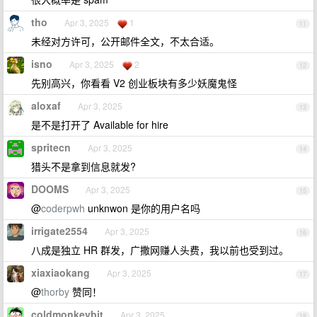
tho
Apr 3, 2025
1
11
未经对方许可，公开邮件全文，不太合适。
isno
Apr 3, 2025
2
12
先别高兴，你看看 V2 创业板块有多少妖魔鬼怪
aloxaf
Apr 3, 2025
13
是不是打开了 Available for hire
spritecn
Apr 3, 2025
14
猎头不是拿到信息就发?
DOOMS
Apr 3, 2025
15
@
coderpwh
unknwon 是你的用户名吗
irrigate2554
Apr 3, 2025
16
八成是独立 HR 群发，广撒网赚人头费，我以前也受到过。
xiaxiaokang
Apr 3, 2025
17
@
thorby
赞同！
coldmonkeybit
Apr 3, 2025
18