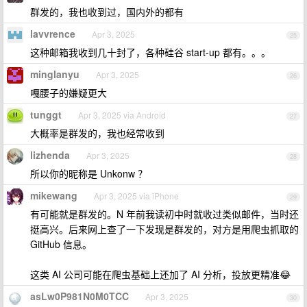
群发的，我也收到过，国内外的都有
lavvrence
Apr 3, 2025
25
这种邮箱我收到几十封了，各种硅谷 start-up 都有。。。
minglanyu
Apr 3, 2025
26
嘎腰子的嫌疑更大
tunggt
Apr 3, 2025 via Android
27
大概率是群发的，我也经常收到
lizhenda
Apr 3, 2025
28
所以你的昵称是 Unkonw ？
mikewang
Apr 3, 2025 via iPhone
29
有可能就是群发的。N 年前我读初中时就收过类似邮件，当时还
挺高兴。后来网上查了一下发现是群发的，对方是用爬虫抓取的
GitHub 信息。
这类 AI 公司可能在爬虫基础上还加了 AI 分析，投放更精准😂
asLw0P981N0M0TCC
Apr 3, 2025
30