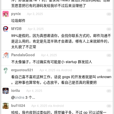
至愿意把已有的源码发给我🤣不过后来没理他了
pynix
Apr 3, 2025
43
垃圾邮件
MYDB
Apr 3, 2025
44
99%是假的，因为真想邀请你，会找你联系方式的，邮件沟通不
是这么用的，肯定是先混半熟才会邀请，哪有人上来就邮件的，
太礼貌了不正常
PandaIsGood
Apr 4, 2025
45
不太像骗子，不过确实有可能是小 startup 群发招人
erguotou521
Apr 4, 2025 via Android
46
看自己喜不喜欢这种工作，话说 gogs 的开发者就是叫 unknown
。这种事也算常有，心态放平，看自己是否真的需要把
iorilu
Apr 4, 2025
47
@
cndns
3 个...
buf1024
Apr 4, 2025 via Android
48
哈哈，我也收到过类似的，感觉骗子多，不过 op 可以试探一