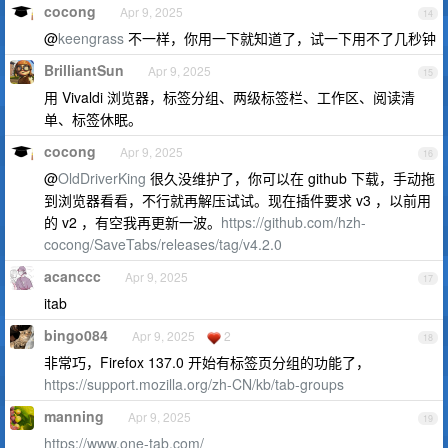
cocong
Apr 9, 2025
14
@
keengrass
不一样，你用一下就知道了，试一下用不了几秒钟
BrilliantSun
Apr 9, 2025
15
用 Vivaldi 浏览器，标签分组、两级标签栏、工作区、阅读清
单、标签休眠。
cocong
Apr 9, 2025
16
@
OldDriverKing
很久没维护了，你可以在 github 下载，手动拖
到浏览器看看，不行就再解压试试。现在插件要求 v3 ，以前用
的 v2 ，有空我再更新一波。
https://github.com/hzh-
cocong/SaveTabs/releases/tag/v4.2.0
acanccc
Apr 9, 2025
17
itab
bingo084
Apr 9, 2025
2
18
非常巧，Firefox 137.0 开始有标签页分组的功能了，
https://support.mozilla.org/zh-CN/kb/tab-groups
manning
Apr 9, 2025
19
https://www.one-tab.com/