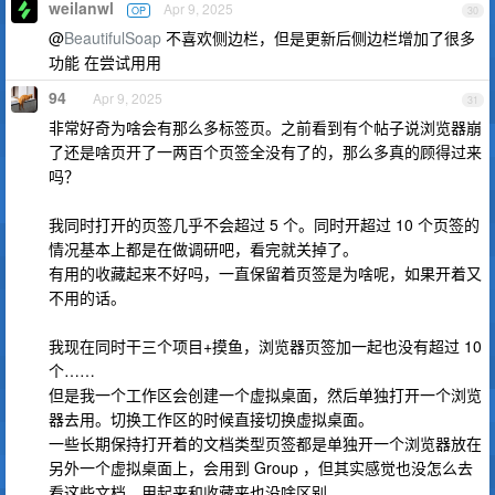
weilanwl
Apr 9, 2025
OP
30
@
BeautifulSoap
不喜欢侧边栏，但是更新后侧边栏增加了很多
功能 在尝试用用
94
Apr 9, 2025
31
非常好奇为啥会有那么多标签页。之前看到有个帖子说浏览器崩
了还是啥页开了一两百个页签全没有了的，那么多真的顾得过来
吗？
我同时打开的页签几乎不会超过 5 个。同时开超过 10 个页签的
情况基本上都是在做调研吧，看完就关掉了。
有用的收藏起来不好吗，一直保留着页签是为啥呢，如果开着又
不用的话。
我现在同时干三个项目+摸鱼，浏览器页签加一起也没有超过 10
个……
但是我一个工作区会创建一个虚拟桌面，然后单独打开一个浏览
器去用。切换工作区的时候直接切换虚拟桌面。
一些长期保持打开着的文档类型页签都是单独开一个浏览器放在
另外一个虚拟桌面上，会用到 Group ，但其实感觉也没怎么去
看这些文档，用起来和收藏夹也没啥区别。