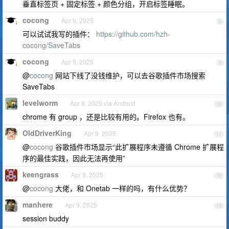
垂直标签页 + 固定标签 + 颜色分组，开启标签睡眠。
cocong
Apr 9, 2025
8
可以试试我写的插件：
https://github.com/hzh-
cocong/SaveTabs
cocong
Apr 9, 2025
9
@
cocong
网站下线了没钱维护，可以去谷歌插件市场搜索
SaveTabs
levelworm
Apr 9, 2025 via Android
10
chrome 有 group ，还是比较有用的。Firefox 也有。
OldDriverKing
Apr 9, 2025
11
@
cocong
谷歌插件市场显示“此扩展程序未遵循 Chrome 扩展程
序的最佳实践，因此无法再使用”
keengrass
Apr 9, 2025
12
@
cocong
大佬，和 Onetab 一样的吗，有什么优势？
manhere
Apr 9, 2025
13
session buddy