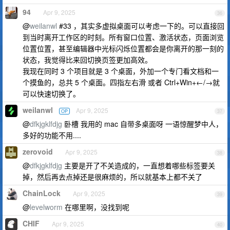
94
Apr 9, 2025
36
@
weilanwl
#33 ，其实多虚拟桌面可以考虑一下的。可以直接回
到当时离开工作区的时刻。所有窗口位置、激活状态，页面浏览
位置位置，甚至编辑器中光标闪烁位置都会是你离开的那一刻的
状态，我觉得比来回切换页签更加高效。
我现在同时 3 个项目就是 3 个桌面，外加一个专门看文档和一
个摸鱼的，总共 5 个桌面。四指左右滑 或者 Ctrl+Win+←/→就
可以快速切换了。
weilanwl
Apr 9, 2025
OP
37
@
dfkjgklfdjg
卧槽 我用的 mac 自带多桌面呀 一语惊醒梦中人，
多好的功能不用....
zerovoid
Apr 9, 2025
38
@
dfkjgklfdjg
主要是开了不关造成的，一直想着哪些标签要关
掉，然后再去点掉还是很麻烦的，所以就基本上都不关了
ChainLock
Apr 9, 2025
39
@
levelworm
在哪里啊，没找到呢
CHIF
Apr 9, 2025
40