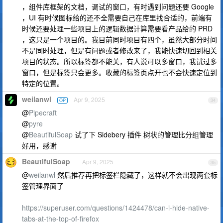
，组件库框架的文档，调试的窗口，有时遇到问题还要 Google
，UI 有时候图标给的还不全需要自己在库里找合适的，前端有
时候还要处理一些项目上的逻辑数据计算需要看产品给的 PRD
，这只是一个项目的。我目前同时项目有四个，虽然大部分时间
不是同时处理，但是有问题或者修改来了，我能快速切回到相关
项目的状态。所以标签都不能关，有人说可以多窗口，我试过多
窗口，但是标签只会更多。收藏的标签页点开也不会快速定位到
特定的位置。
weilanwl
Apr 9, 2025
OP
34
@
Pipecraft
@
pyre
@
BeautifulSoap
试了下 Sidebery 插件 树状的管理比分组管理
好用，感谢
BeautifulSoap
Apr 9, 2025
35
@
weilanwl
然后推荐再把标签栏隐藏了，这样就不会出现两套标
签管理界面了
https://superuser.com/questions/1424478/can-i-hide-native-
tabs-at-the-top-of-firefox