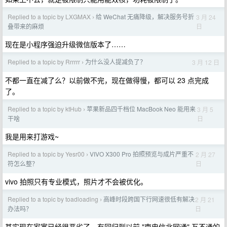
Replied to a topic by LXGMAX
给 WeChat 无痛降级，解决服务号折
3 月 24
›
日
叠带来的麻烦
现在是小程序强迫升级微信版本了……
Replied to a topic by Rrrrrr
为什么没人提减负了？
3 月 12 日
›
不都一直在减了么？以前做不完，现在做得慢，都可以 23 点完成
了。
Replied to a topic by ktHub
苹果新品四千档位 MacBook Neo 能用来
3 月 5
›
日
干啥
我是用来打游戏~
Replied to a topic by Yesr00
VIVO X300 Pro 拍照预览与成片严重不
2 月 27
›
日
符怎么整？
vivo 拍照只有专业模式，照片才不会被优化。
Replied to a topic by toadloading
高峰时段跨国下行网速很低有解决
2 月 21
›
日
办法吗？
其实现在家宽已经很恶劣了，有回归到以前 "南电信北网通" 互不通的