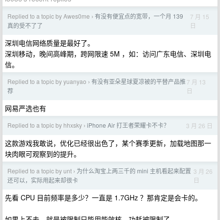
Replied to a topic by Awes0me
有没有便宜点的宽带，一个月 139
7 月 15
›
日
真的受不了了
深圳电信网络质量是最好了。
深圳移动，晚间高峰期，跨网限速 5M ，如：访问广东电信、深圳电
信。
Replied to a topic by yuanyao
有没有亚朵星球夏凉被的平替产品推
7 月 13
›
日
荐
网易严选也有
Replied to a topic by hhxsky
iPhone Air 打王者荣耀卡不卡？
3 月 26 日
›
这款游戏我敢说，优化已经很出色了，某个赛季更新，加载地图那一
块肉眼可观察到的提升。
Replied to a topic by unt
为什么淘宝上两三千的 mini 主机看起来配置
3 月 26
›
日
还可以，实际用起来却很卡
先看 CPU 目前频率是多少？一直是 1.7GHz ？那肯定是会卡的。
如果上不去，就是被限制只能用能效核，功耗被限制了。