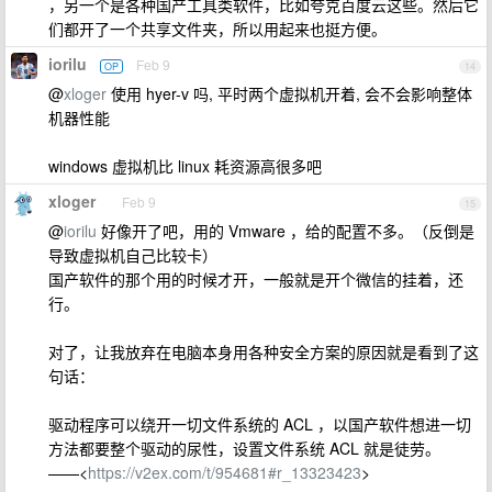
，另一个是各种国产工具类软件，比如夸克百度云这些。然后它
们都开了一个共享文件夹，所以用起来也挺方便。
iorilu
Feb 9
OP
14
@
xloger
使用 hyer-v 吗, 平时两个虚拟机开着, 会不会影响整体
机器性能
windows 虚拟机比 linux 耗资源高很多吧
xloger
Feb 9
15
@
iorilu
好像开了吧，用的 Vmware ，给的配置不多。（反倒是
导致虚拟机自己比较卡）
国产软件的那个用的时候才开，一般就是开个微信的挂着，还
行。
对了，让我放弃在电脑本身用各种安全方案的原因就是看到了这
句话：
驱动程序可以绕开一切文件系统的 ACL ，以国产软件想进一切
方法都要整个驱动的尿性，设置文件系统 ACL 就是徒劳。
——<
https://v2ex.com/t/954681#r_13323423
>