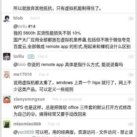
所以就放弃其他抵抗，只有虚拟机能制得住了。
blob
Feb 9
16
@
iorilu
#14
我的 5800h 实测性能损失不到 10%
国产大厂应用全部都放在虚拟机里养蛊,包括但不限于微信夸克
百度云,全部做成 remote app 的形式,用起来和裸机没什么区别
iorilu
Feb 9
OP
17
@
blob
你说的 remote app 具体是指什么方式, 能说说看吗
ms17010
Feb 9
18
说用虚拟机都太重了，windows 上弄一个 hips 就行了，网上不
少这类产品，可以定义一些规则
xiaoyutongxue
Feb 9 via Android
19
WPS 也是这样，总是把微软 office 三件套的默认打开方式修改
为自己的😤，搞得经常又要手动改回来
miaomiao888
Feb 10
20
@
ysc3839
可以吧，用的经典版，资源访问 - 文件访问 - 禁止读