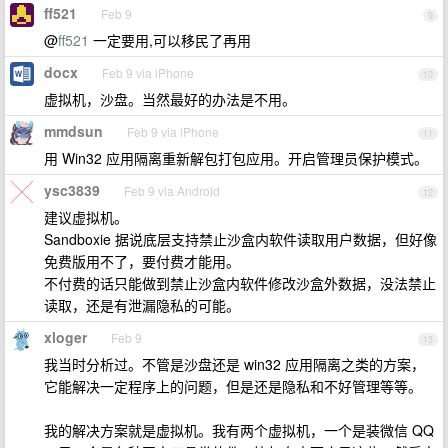
ff521
Feb 9
9
@
ff521
一定要用,可以移民了再用
docx
Feb 9 via iPhone
10
虚拟机，沙盘。当然最好的办法是不用。
mmdsun
Feb 9 via iPhone
11
用 Win32 应用隔离重新解包打包应用。开启管理员保护模式。
ysc3839
Feb 9 via Android
12
建议虚拟机。
Sandboxie 据说底层支持禁止沙盒内软件读取用户数据，但好像
免费版用不了，要付费才能用。
不付费的话只能做到禁止沙盒内软件修改沙盒外数据，没法禁止
读取，还是有泄漏隐私的可能。
xloger
Feb 9
13
我当时分析过。不管是沙盘还是 win32 应用隔离之类的方案，
它能解决一定程序上的问题，但是还是隐私和不好管理等等。
我的解决方案就是虚拟机。我有两个虚拟机，一个是装微信 QQ