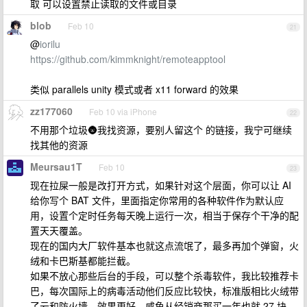
取 可以设置禁止读取的文件或目录
blob
Feb 10
21
@
iorilu
https://github.com/kimmknight/remoteapptool
类似 parallels unity 模式或者 x11 forward 的效果
zz177060
Feb 10 via iPhone
22
不用那个垃圾🌚我找资源，要别人留这个 的链接，我宁可继续
找其他的资源
Meursau1T
Feb 10
23
现在拉屎一般是改打开方式，如果针对这个层面，你可以让 AI
给你写个 BAT 文件，里面指定你常用的各种软件作为默认应
用，设置个定时任务每天晚上运行一次，相当于保存个干净的配
置天天覆盖。
现在的国内大厂软件基本也就这点流氓了，最多再加个弹窗，火
绒和卡巴斯基都能拦截。
如果不放心那些后台的手段，可以整个杀毒软件，我比较推荐卡
巴，每次国际上的病毒活动他们反应比较快，标准版相比火绒带
了云和防火墙，效果更好，咸鱼从经销商那买一年也就 27 块。