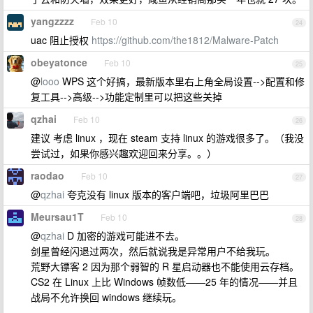
yangzzzz
Feb 10
24
uac 阻止授权
https://github.com/the1812/Malware-Patch
obeyatonce
Feb 10
25
@
looo
WPS 这个好搞，最新版本里右上角全局设置-->配置和修
复工具-->高级-->功能定制里可以把这些关掉
qzhai
Feb 10
26
建议 考虑 linux ，现在 steam 支持 linux 的游戏很多了。（我没
尝试过，如果你感兴趣欢迎回来分享。。）
raodao
Feb 10
27
@
qzhai
夸克没有 linux 版本的客户端吧，垃圾阿里巴巴
Meursau1T
Feb 10
28
@
qzhai
D 加密的游戏可能进不去。
剑星曾经闪退过两次，然后就说我是异常用户不给我玩。
荒野大镖客 2 因为那个弱智的 R 星启动器也不能使用云存档。
CS2 在 Linux 上比 Windows 帧数低——25 年的情况——并且
战局不允许换回 windows 继续玩。