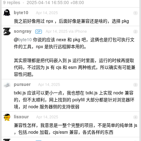
9 replies
•
2025-04-14 16:55:00 +08:00
byte10
Apr 14, 2025
1
我之前好像用过 npx ，后面好像是兼容还是啥的，选择 pkg
songray
Apr 14, 2025 via iPhone
OP
2
@
byte10
你说的应该 nexe 和 pkg 吧，这俩也是打包可执行文
件的工具，npx 是执行远程脚本用的。
其实原理都是把代码嵌入到 js 运行时里面，运行的时候再提取
代码，不过因为 js 有 cjs 和 esm 两种格式，所以确实有可能兼
容性问题。
pursuer
Apr 14, 2025
3
txiki.js 应该可以更小一点，我也想在 txiki.js 上实现 node 兼容
的，但不太顺利，网上找到的 polyfill 大部分都是针对浏览器环
境，对 node 服务器侧的支持很弱
lisxour
Apr 14, 2025
4
兼容性怎样，我意思是一整个完整的项目，不是简单的纯单体 js
，包括.node 加载，cjs/esm 兼容，各式各样的东西