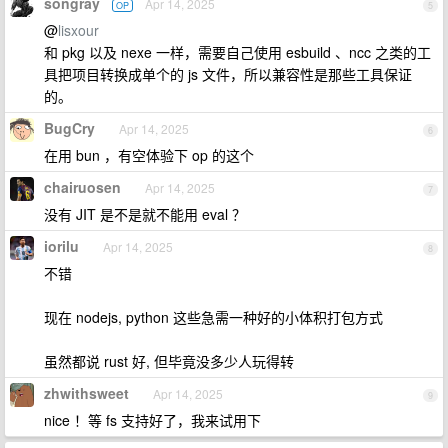
songray
Apr 14, 2025
OP
5
@
lisxour
和 pkg 以及 nexe 一样，需要自己使用 esbuild 、ncc 之类的工
具把项目转换成单个的 js 文件，所以兼容性是那些工具保证
的。
BugCry
Apr 14, 2025
6
在用 bun ，有空体验下 op 的这个
chairuosen
Apr 14, 2025
7
没有 JIT 是不是就不能用 eval ？
iorilu
Apr 14, 2025
8
不错
现在 nodejs, python 这些急需一种好的小体积打包方式
虽然都说 rust 好, 但毕竟没多少人玩得转
zhwithsweet
Apr 14, 2025
9
nice ！等 fs 支持好了，我来试用下