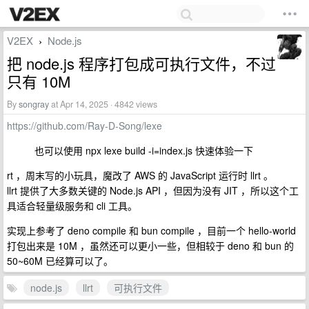
V2EX
Node.js
›
把 node.js 程序打包成可执行文件，不过
只有 10M
By
songray
at Apr 14, 2025 · 4842 views
https://github.com/Ray-D-Song/lexe
也可以使用 npx lexe build -i=index.js 快速体验一下
rt ，周末写的小玩具，魔改了 AWS 的 JavaScript 运行时 llrt 。
llrt 提供了大多数关键的 Node.js API ，但因为没有 JIT ，所以这个工
具适合轻量级服务和 cli 工具。
实现上参考了 deno compile 和 bun compile ，目前一个 hello-world
打包出来是 10M ，虽然还可以更小一些，但相较于 deno 和 bun 的
50~60M 已经算可以了。
node.js
llrt
可执行文件