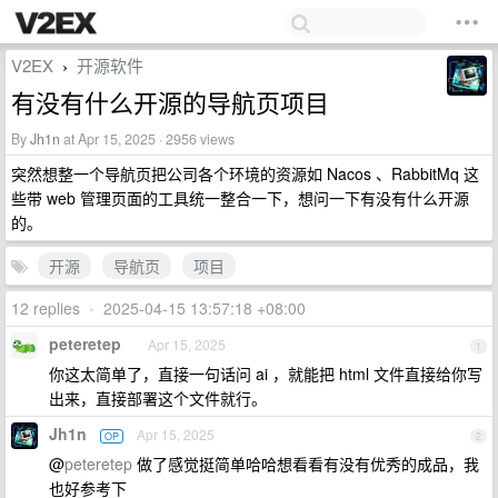
V2EX
开源软件
›
有没有什么开源的导航页项目
By
Jh1n
at Apr 15, 2025 · 2956 views
突然想整一个导航页把公司各个环境的资源如 Nacos 、RabbitMq 这
些带 web 管理页面的工具统一整合一下，想问一下有没有什么开源
的。
开源
导航页
项目
12 replies
•
2025-04-15 13:57:18 +08:00
peteretep
Apr 15, 2025
1
你这太简单了，直接一句话问 ai ，就能把 html 文件直接给你写
出来，直接部署这个文件就行。
Jh1n
Apr 15, 2025
OP
2
@
peteretep
做了感觉挺简单哈哈想看看有没有优秀的成品，我
也好参考下