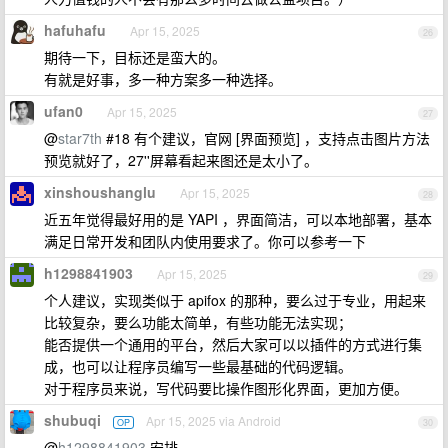
hafuhafu
Apr 15, 2025
26
期待一下，目标还是蛮大的。
有就是好事，多一种方案多一种选择。
ufan0
Apr 15, 2025
27
@
star7th
#18 有个建议，官网 [界面预览] ，支持点击图片方法
预览就好了，27''屏幕看起来图还是太小了。
xinshoushanglu
Apr 15, 2025
28
近五年觉得最好用的是 YAPI ，界面简洁，可以本地部署，基本
满足日常开发和团队内使用要求了。你可以参考一下
h1298841903
Apr 15, 2025
29
个人建议，实现类似于 apifox 的那种，要么过于专业，用起来
比较复杂，要么功能太简单，有些功能无法实现；
能否提供一个通用的平台，然后大家可以以插件的方式进行集
成，也可以让程序员编写一些最基础的代码逻辑。
对于程序员来说，写代码要比操作图形化界面，更加方便。
shubuqi
Apr 15, 2025 via Android
OP
30
@
h1298841903
安排