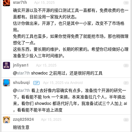
star7th
Apr 15, 2025
19
确实开源以及不开源的接口测试工具一直都有，免费收费的也一
直都有。目前没用一家独大的状态。
估计你做出来，开源了，也只是其中一小家，改变不了市场格
局。
免费的工具也蛮多，如果你觉得免费了就能抢市场，那也稍微理
想化了一点。
这些东西，要长期的维护，长期的积累的。希望你已经做好心理
准备至少投入三年时间维护。
jnliyan1
Apr 15, 2025
20
@
star7th
showdoc 之前用过，还是很好用的工具
shubuqi
Apr 15, 2025 via Android
OP
21
@
star7th
看上去好像内容确实有点多，准备找个开源的研究一
下，看看能不能 fork 一个来搞，本来准备拉几个人，半年搞出
来，看你们 showdoc 都迭代好几年，我准备试试三个人加上 ai
，看看能不能半年追上进度
zzq825924
Apr 15, 2025
22
赔钱生意