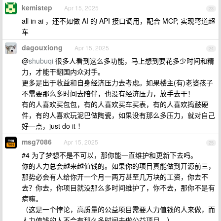
kemistep
Apr 15, 2025
23
all in ai ，还不如做 AI 的 API 接口调用，配合 MCP, 实现弯道超
车
dagouxiong
Apr 15, 2025
24
@
shubuqi
很多人看到这么多功能，马上想到要花多少时间和精
力，才能干翻国内众对手。
更多是出于收益和自身经济压力去考虑。如果楼主(有)老婆孩子
不需要那么多时间去陪伴，也没有经济压力，放手去干！
有的人喜欢买包包，有的人喜欢买车买表，有的人喜欢捣鼓硬
件，有的人喜欢玩泥巴做陶瓷，如果没有那么多压力，就对自己
好一点，just do it ！
msg7086
Apr 15, 2025
25
#4 为了梦想不是不可以，那你能一直维护和更新下去吗。
你的人力总会越来越值钱的。如果你的项目真能做到开源前三，
那势必会有人给你开一个月一两万甚至几万块的工资，你去不
去？你去，你项目就没那么多时间维护了，你不去，那你不是有
病嘛。
（这是一个悖论，高质量的公益项目需要人力值钱的人来做，而
人力值钱的人不会有那么多时间去做公益项目。）