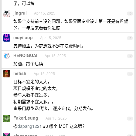
了，可以搞
jingrui
Apr 15, 2025
10
如果全支持前三没的问题，如果界面专业设计第一还是有希望
的。一年后来看看你进度
muyiluop
Apr 15, 2025
11
支持楼主，为梦想就不是在浪费时间。
HENQIGUAI
Apr 15, 2025
12
加油，蹲个后续
hefish
Apr 15, 2025
13
目标不宜定的太大，
项目规模不宜定的太大，
参与人数不宜过多，
初期需求不宜太多。。
宜采用原型迭代法， 逐步迭代，分期发布。
FakerLeung
Apr 15, 2025
14
@
dapang1221
#3 哪个 MCP 这么强？
eleganceoo
Apr 15, 2025