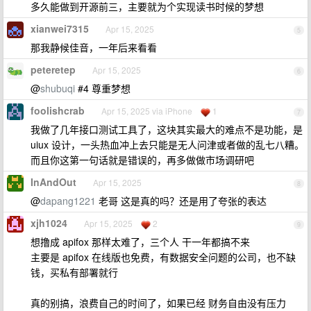
多久能做到开源前三，主要就为个实现读书时候的梦想
xianwei7315
Apr 15, 2025
5
那我静候佳音，一年后来看看
peteretep
Apr 15, 2025
6
@
shubuqi
#4 尊重梦想
foolishcrab
Apr 15, 2025 via iPhone
1
7
我做了几年接口测试工具了，这块其实最大的难点不是功能，是
uiux 设计，一头热血冲上去只能是无人问津或者做的乱七八糟。
而且你这第一句话就是错误的，再多做做市场调研吧
InAndOut
Apr 15, 2025
8
@
dapang1221
老哥 这是真的吗？还是用了夸张的表达
xjh1024
Apr 15, 2025
2
9
想撸成 apifox 那样太难了，三个人 干一年都搞不来
主要是 apifox 在线版也免费，有数据安全问题的公司，也不缺
钱，买私有部署就行
真的别搞，浪费自己的时间了，如果已经 财务自由没有压力