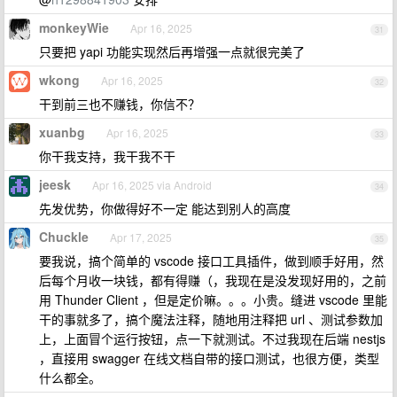
monkeyWie
Apr 16, 2025
31
只要把 yapi 功能实现然后再增强一点就很完美了
wkong
Apr 16, 2025
32
干到前三也不赚钱，你信不？
xuanbg
Apr 16, 2025
33
你干我支持，我干我不干
jeesk
Apr 16, 2025 via Android
34
先发优势，你做得好不一定 能达到别人的高度
Chuckle
Apr 17, 2025
35
要我说，搞个简单的 vscode 接口工具插件，做到顺手好用，然
后每个月收一块钱，都有得赚（，我现在是没发现好用的，之前
用 Thunder Client ，但是定价嘛。。。小贵。缝进 vscode 里能
干的事就多了，搞个魔法注释，随地用注释把 url 、测试参数加
上，上面冒个运行按钮，点一下就测试。不过我现在后端 nestjs
，直接用 swagger 在线文档自带的接口测试，也很方便，类型
什么都全。