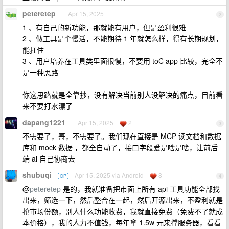
peteretep
Apr 15, 2025
2
1 、有自己的新功能，那就能有用户，但是盈利很难
2 、做工具是个慢活，不能期待 1 年就怎么样，得有长期规划，
能扛住
3 、用户培养在工具类里面很慢，不要用 toC app 比较，完全不
是一种思路
你这思路就是全靠抄，没有解决当前别人没解决的痛点，目前看
来不要打水漂了
dapang1221
Apr 15, 2025
2
3
不需要了，哥，不需要了。我们现在直接是 MCP 读文档和数据
库和 mock 数据 ，都全自动了，接口字段爱是啥是啥，让前后
端 ai 自己协商去
shubuqi
Apr 15, 2025 via Android
8
OP
4
@
peteretep
是的，我就准备把市面上所有 api 工具功能全部找
出来，筛选一下，然后整合在一起，然后开源出来，不盈利就是
抢市场份额，别人什么功能收费，我就直接免费（免费不了就成
本价格），我的人力不值钱，每年拿 1.5w 元来撑服务器，看看