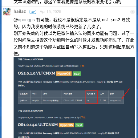
文本识别进的，那这个看着更像是系统的权限变化引起的
hailaz
Apr 15, 2025
OP
6
@
opengps
有可能，我也不是很确定是不是从 os1->os2 导致
的，因为我发现的时候系统已经更新了几次了。
刚开始失效的时候以为是微信输入法的同步功能有问题，过了一
段时间后去搜索这个功能叫什么的时候才发现功能消失了，在此
之前不知道这个功能叫截图自动写入剪贴板，只知道用起来很方
便。