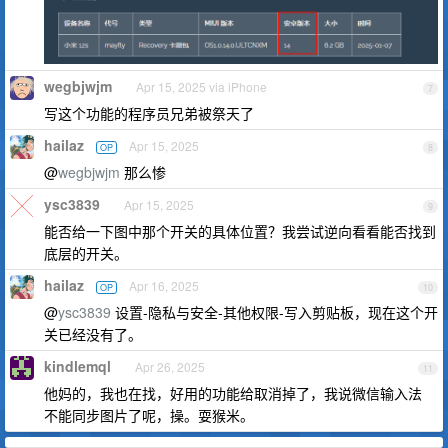
wegbjwjm
Apr 15, 2025 via iPhone
7
写这个功能的程序员兄弟被祭天了
hailaz
Apr 15, 2025
OP
8
@
wegbjwjm
那么惨
ysc3839
Apr 15, 2025
9
能否给一下图中那个开关的具体位置？我尝试逆向看看能否找到
底层的开关。
hailaz
Apr 16, 2025
OP
10
@
ysc3839
设置-隐私与安全-其他权限-写入剪贴板，现在这个开
关已经没有了。
kindlemql
Apr 26, 2025
11
他妈的，我也在找，好用的功能给取消掉了，我说微信输入法
不能同步图片了呢，操。耍猴米。