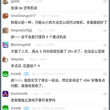
gzldc
Apr 17, 2025
32
加油 op 还有机会
OneOrange417
Apr 17, 2025
33
和我以前一样，可能从小到大没怎么经历过挫折。多面面就好了
leegradyllljjjj
Apr 17, 2025
34
@
nno
会不会是只接到 3 个面试机会
Morning009
Apr 17, 2025
35
才面了三次....我从 2 月份到现在面了 20+次了，也没这么悲观
Vaspike
Apr 17, 2025
36
多试试, 后面加个 0
zryadj
Apr 17, 2025 via Android
OP
37
@
Dolov
我其实写了很长一段话，然后安卓这个 v2er 好像有点
问题，直接给我吞了。
bochenhk
Apr 17, 2025
38
老家做独立游戏不算开发梦吗
zryadj
Apr 18, 2025 via Android
OP
39