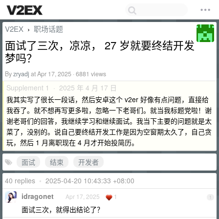
V2EX
职场话题
›
面试了三次，凉凉， 27 岁就要终结开发
梦吗？
By
zryadj
at Apr 17, 2025 · 6881 views
Supplement 1 · 2025 年 4 月 17 日
我其实写了很长一段话，然后安卓这个 v2er 好像有点问题，直接给
我吞了。就不想再写更多啦，忽略一下老哥们。就当我标题党啦！谢
谢老哥们的回答，我继续学习和继续面试。我当下主要的问题就是太
菜了，没别的。说自己要终结开发工作是因为空窗期太久了，自己贪
玩，然后 1 月离职现在 4 月才开始投简历。
面试
结束
开发者
40 replies
•
2025-04-20 10:43:33 +08:00
idragonet
Apr 17, 2025
1
1
面试三次，就得出结论了？