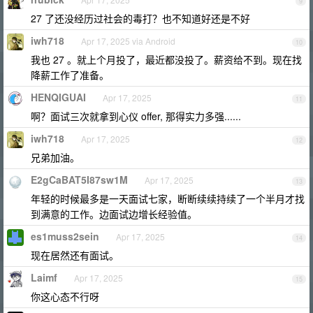
9
27 了还没经历过社会的毒打？也不知道好还是不好
iwh718
Apr 17, 2025 via Android
10
我也 27 。就上个月投了，最近都没投了。薪资给不到。现在找
降薪工作了准备。
HENQIGUAI
Apr 17, 2025
11
啊？面试三次就拿到心仪 offer, 那得实力多强......
iwh718
Apr 17, 2025
12
兄弟加油。
E2gCaBAT5I87sw1M
Apr 17, 2025
13
年轻的时候最多是一天面试七家，断断续续持续了一个半月才找
到满意的工作。边面试边增长经验值。
es1muss2sein
Apr 17, 2025
14
现在居然还有面试。
Laimf
Apr 17, 2025
15
你这心态不行呀