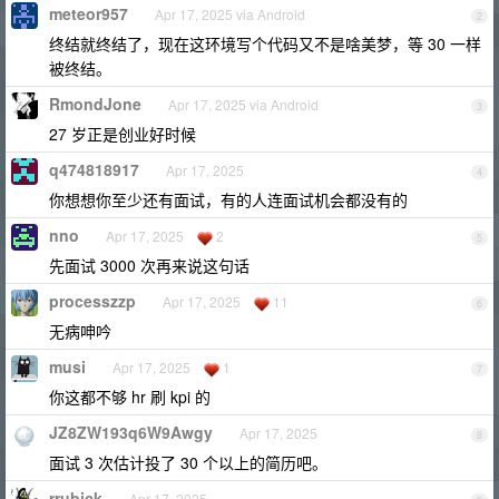
meteor957
Apr 17, 2025 via Android
2
终结就终结了，现在这环境写个代码又不是啥美梦，等 30 一样
被终结。
RmondJone
Apr 17, 2025 via Android
3
27 岁正是创业好时候
q474818917
Apr 17, 2025
4
你想想你至少还有面试，有的人连面试机会都没有的
nno
Apr 17, 2025
2
5
先面试 3000 次再来说这句话
processzzp
Apr 17, 2025
11
6
无病呻吟
musi
Apr 17, 2025
1
7
你这都不够 hr 刷 kpi 的
JZ8ZW193q6W9Awgy
Apr 17, 2025
8
面试 3 次估计投了 30 个以上的简历吧。
rrubick
Apr 17, 2025