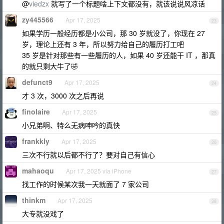
@
viedzx
就写了一个标题啥上下文都没有，就该说说风凉话
zy445566
Apr 17, 2025
23
如果学历一般经历都是小公司，那 30 岁就没了，你现在 27
岁，理论上还有 3 年，所以努力给自己的履历打工吧
35 岁是针对那些有一些履历的人，如果 40 岁还能干 IT ，那真
的就只剩大牛了🤣
defunct9
Apr 17, 2025
24
才 3 次，3000 次之后再说
finolaire
Apr 17, 2025
25
小兄弟啊、特么无病呻吟的真快
frankkly
Apr 17, 2025
26
三次不行就以后都不行了？要对自己有信心
mahaoqu
Apr 17, 2025 via iPhone
27
找工作的时候某次我一天就面了 7 家公司
thinkm
Apr 17, 2025
28
大专就没戏了