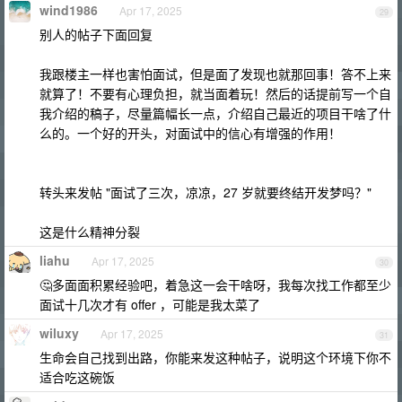
wind1986
Apr 17, 2025
29
别人的帖子下面回复
我跟楼主一样也害怕面试，但是面了发现也就那回事！答不上来
就算了！不要有心理负担，就当面着玩！然后的话提前写一个自
我介绍的稿子，尽量篇幅长一点，介绍自己最近的项目干啥了什
么的。一个好的开头，对面试中的信心有增强的作用！
转头来发帖 "面试了三次，凉凉，27 岁就要终结开发梦吗？"
这是什么精神分裂
liahu
Apr 17, 2025
30
🤔多面面积累经验吧，着急这一会干啥呀，我每次找工作都至少
面试十几次才有 offer ，可能是我太菜了
wiluxy
Apr 17, 2025
31
生命会自己找到出路，你能来发这种帖子，说明这个环境下你不
适合吃这碗饭