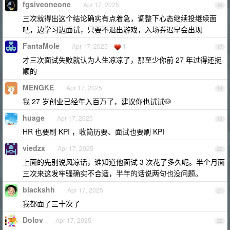
fgsiveoneone
Apr 17, 2025
16
三次就得出这个结论确实有点着急，调整下心态继续投继续面
吧，边学习边面试，只要不退出游戏，入场券迟早会出现
FantaMole
Apr 17, 2025
1
17
才三次面试失败就认为人生凉凉了，那至少你前 27 年过得还挺
顺的
MENGKE
Apr 17, 2025
18
我 27 岁创业已经年入百万了，建议你也试试🐶
huage
Apr 17, 2025
19
HR 也要刷 KPI ，收简历要、面试也要刷 KPI
viedzx
Apr 17, 2025
20
上面的先别说风凉话，谁知道他面试 3 次花了多久呢。半个月面
三次来这发牢骚确实不合适，半年的话说两句也没问题。
blackshh
Apr 17, 2025
21
我都面了三十次了
Dolov
Apr 17, 2025
22