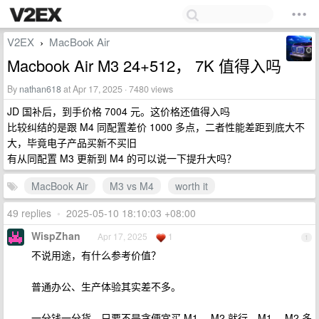
V2EX
MacBook Air
›
Macbook Air M3 24+512， 7K 值得入吗
By
nathan618
at Apr 17, 2025 · 7480 views
JD 国补后，到手价格 7004 元。这价格还值得入吗
比较纠结的是跟 M4 同配置差价 1000 多点，二者性能差距到底大不
大，毕竟电子产品买新不买旧
有从同配置 M3 更新到 M4 的可以说一下提升大吗？
MacBook Air
M3 vs M4
worth it
49 replies
•
2025-05-10 18:10:03 +08:00
WispZhan
Apr 17, 2025
1
1
不说用途，有什么参考价值？
普通办公、生产体验其实差不多。
一分钱一分货，只要不是贪便宜买 M1 、M2 就行，M1 、M2 多