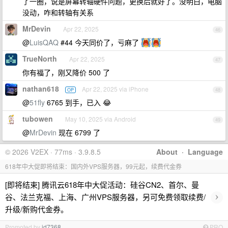
了一圈，说是屏幕转轴硬件问题，更换后就好了。没明白，电脑
没动，咋和转轴有关系
MrDevin
Apr 22, 2025
46
@
LuisQAQ
#44 今天同价了，亏麻了
TrueNorth
Apr 22, 2025
47
你有福了，刚又降价 500 了
nathan618
Apr 22, 2025 via iPhone
OP
48
@
51fly
6765 到手，已入 😂
tubowen
May 10, 2025 via Android
49
@
MrDevin
现在 6799 了
© 2026 V2EX · 77ms · 3.9.8.5
About
·
Language
618年中大促即将结束：国内外VPS服务器，99元起，续费代金券
[即将结束] 腾讯云618年中大促活动：硅谷CN2、首尔、曼
›
谷、法兰克福、上海、广州VPS服务器，另可免费领取续费/
升级/新购代金券。
Promoted by
id7368
PRO