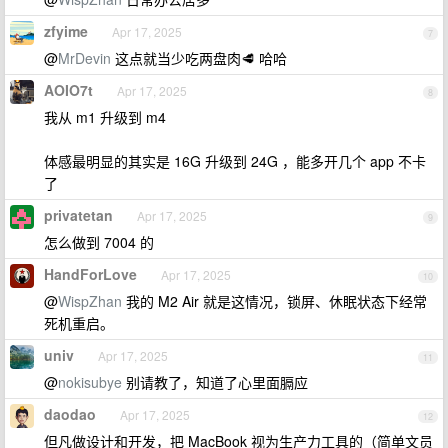
zfyime
Apr 17, 2025
7
@
MrDevin
这点就当少吃两盘肉🥩 哈哈
AOIO7t
Apr 17, 2025
8
我从 m1 升级到 m4
体感最明显的其实是 16G 升级到 24G ，能多开几个 app 不卡
了
privatetan
Apr 17, 2025
9
怎么做到 7004 的
HandForLove
Apr 17, 2025
10
@
WispZhan
我的 M2 Air 就是这情况，锁屏、休眠状态下经常
死机重启。
univ
Apr 17, 2025
11
@
nokisubye
别请教了，知道了心里面膈应
daodao
Apr 17, 2025
12
但凡做设计和开发，把 MacBook 视为生产力工具的（简单文员