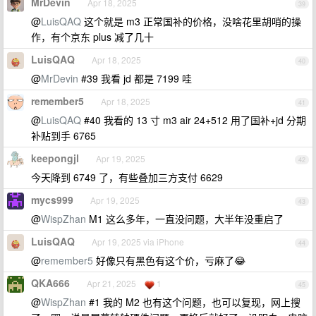
MrDevin
Apr 18, 2025
39
@
LuisQAQ
这个就是 m3 正常国补的价格，没啥花里胡哨的操
作，有个京东 plus 减了几十
LuisQAQ
Apr 18, 2025
40
@
MrDevin
#39 我看 jd 都是 7199 哇
remember5
Apr 18, 2025
41
@
LuisQAQ
#40 我看的 13 寸 m3 air 24+512 用了国补+jd 分期
补贴到手 6765
keepongjl
Apr 19, 2025
42
今天降到 6749 了，有些叠加三方支付 6629
mycs999
Apr 19, 2025
43
@
WispZhan
M1 这么多年，一直没问题，大半年没重启了
LuisQAQ
Apr 19, 2025 via iPhone
44
@
remember5
好像只有黑色有这个价，亏麻了😂
QKA666
Apr 21, 2025
1
45
@
WispZhan
#1 我的 M2 也有这个问题，也可以复现，网上搜