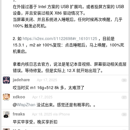
1.
在外接过基于 Intel 方案的 USB 扩展坞，或者投屏方案的 USB
设备，并且安装过相关 X86 驱动情况下。
当屏幕关闭、并且系统进入睡眠后，任何时候再次唤醒，几乎
100% 触发必死机。
2. 如
https://v2ex.com/t/1122698#r_16101125
，目前是
15.3.1 ，m2 air 100%复现：点击睡眠后，马上唤醒，100%死
机重启。
拿着内核日志去官方，说法是笔记本音视频、屏幕驱动相关底层
错误。等待修复。但是实际上 12.X 就开始出现了。
jadehare
Apr 17, 2025
36
哎当时买 m1 16g+512 8k 多，太难顶了
xdkoo
Apr 17, 2025
37
@
WispZhan
没试出来。感觉还是有概率的。。
freaks
Apr 18, 2025 via iPhone
38
早买早享受，晚买享折扣