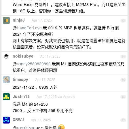
Word Excel 党除外），建议直接上 M2/M3 Pro 。而且建议至少
到 18G 以上，否则你一定后悔想着升级。
ninjaJ
Apr 17, 2025
13
@
HandForLove
我 2019 的 MBP 也是这样，这祖传 Bug 到
2024 年了还没解决吗？
网上有解决方案，对我来说也有用，就是在设置里把锁屏还是待
机画面来着，设置成默认的黑色背景就好了。
nokisubye
Apr 17, 2025
14
@
sunny2580839896
我用 M1 目前还没咋遇到过稳定复现的死
机重启，难道是体质问题
timespy
Apr 17, 2025
15
2024-11-22 ，8939 入的
Justin13
Apr 17, 2025 via Android
16
我选 M4 的 24+256
7500 ，反正工作机 256 都用不完
XSWJ
Apr 17, 2025
17
@
su3sl3h06
#15 我也是