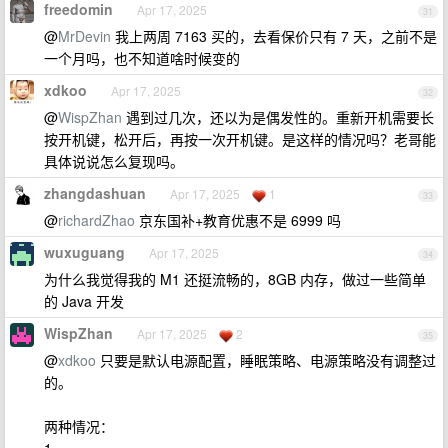
freedomin
Apr 17, 2025
31
@
MrDevin
我上两周 7163 买的，去看保价只有 7 天，之前不是
一个月吗，也不知道啥时候变的
xdkoo
Apr 17, 2025
32
@
WispZhan
遇到过几次，还以为是偶发性的。重新开机需要长
按开机键，松开后，再按一次开机键。是这样的情况吗？老哥能
具体说说怎么复现吗。
zhangdashuan
Apr 17, 2025
1
33
@
richardZhao
京东国补+教育优惠不是 6999 吗
wuxuguang
Apr 17, 2025
34
为什么我觉得我的 M1 还挺流畅的，8GB 内存，做过一些简单
的 Java 开发
WispZhan
Apr 17, 2025
2
35
@
xdkoo
只要是默认电源配置，睡眠策略、电源策略没有调整过
的。
两种情况：