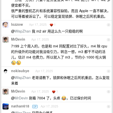
便宜都不买。
很严重的整机芯片和系统兼容性缺陷，而且 Apple 一直不解决，
可以等着被诉讼了。 可以稳定复现锁屏、休眠之后死机重启。
lozzow
Apr 17, 2025
1
2
@
WispZhan
我 m2 air 用这么久一只稳稳的啊
MrDevin
Apr 17, 2025
3
7199 上个周入的，也是和 m4 同配置对比了好久，m4 除 cpu
的升级外的功能对我没吸引力，转念一想，m3 都干不动的活
儿，估计 m4 也费力，所以就入了 m3 ，节约小 1000 吃火锅
nokisubye
Apr 17, 2025
4
@
WispZhan
老哥请教下，锁屏和休眠之后死机重启，怎么复现
来着
MrDevin
Apr 17, 2025
1
5
@
MrDevin
刚看 7004 了，头疼
，已过保价时间
nathan618
Apr 17, 2025
OP
6
@
WispZhan
日常办公居多