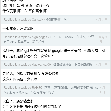
你回复什么 AI 速通，教育平权
什么玩意啊？ AI 替你高考啊？
Replied to a topic by CalistaK
不知道是哪里病了
6 月 9 日
›
一眼焦虑，建议离职
Replied to a topic by bigbigeggs
试了下退出 codex，在进入，只要开
6 月 3
›
日
启了 2fa，基本不会二验手机号
挺好奇，我的 gpt 账号都是通过 google 账号登录的，也就没有手机
号，是不是就永远不会二次验证？
Replied to a topic by xiaowangzi00
各位帮我分析一下该不该跳槽
6 月 1 日
›
走的话，记得提前通知 V 友准备投递
这么好的岗位可少见呢
Replied to a topic by RAHJK
求救，这样的婚姻，还有必要坚持吗？从
6 月
›
1 日
来没有对谁倾诉过，实在内耗得不行了。
说白了，还是钱太多
等到入不敷出的时候这些问题就都没了