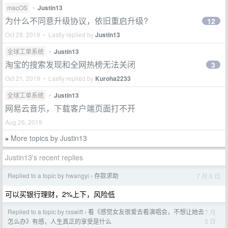
macOS
•
Justin13
为什么不同意升级协议，依旧重启升级?
12
Oct 28, 2019 • Lastly replied by
Justin13
全球工单系统
•
Justin13
淘宝的搜索发现和全网热榜无法关闭
3
Oct 21, 2019 • Lastly replied by
Kuroha2233
全球工单系统
•
Justin13
网易云音乐，下载客户端页面打不开
Aug 26, 2019
More topics by Justin13
»
Justin13's recent replies
Replied to a topic by hwangyi
存款求助
7 月 6 日
›
可以买银行理财，2%上下，风险低
Replied to a topic by rxswift
看《感觉女友很爱去看演唱会，不想让她去
7 月
›
3 日
怎么办》有感，人生真正的享受是什么