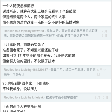
一个人随便怎样都行
说难听点，就算在大街上裸奔我看见了也会鼓掌
但是结婚是两个人，两个家庭的终生大事
而不愿意为对方改变一点的一定不是好的结婚对象
Replied to a topic by rimworld
多年以后，面对前端如此困难的求职环
7 月
›
3 日
境，你是否还会回想起当初第一次敲下 HTML 的那个遥远的下午
上月离职的，前端确实死了
准备回老家了，不知道以后还能干啥
如果回到 17 年毕业的那个夏天，我还是选前端
但会努力做的更好，不仅限于技术
Replied to a topic by 461229187
失业半年，结束十年北漂，回老家
6 月 11
›
日
躺平一个多月了
95,房租到期回老家，下周离职
不过我单身，没啥压力
Replied to a topic by kirieievk
据说今年高考数学很难?
6 月 10 日
›
上面的两个人答非所问啊
别人问难不难？