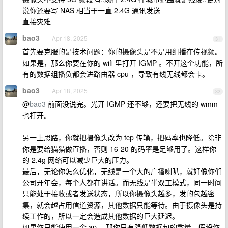
说你还要写 NAS 相当于一直 2.4G 通讯发送
直接灾难
bao3
Apr 18, 2025
31
首先要克服的是技术问题：你的摄像头是不是用组播在传视频。
如果是，那么你要在你的 wifi 里打开 IGMP 。不开这个功能，所
有的数据组播负都会进路由器 cpu ，导致有线无线都会卡。
bao3
Apr 18, 2025
32
@
bao3
前面没说完。光开 IGMP 还不够，还要把无线的 wmm
也打开。
另一上思路，你就把摄像头改为 tcp 传输，把码率也降低。除非
你是要给猫猫做直播，否则 16-20 的码率是足够用了。这样你
的 2.4g 网络可以减少巨大的压力。
最后，无论你怎么优化，无线是一个大的广播喇叭，就好像你们
公司开年会，每个人都在讲话。而无线是半双工模式，同一时间
只能处于接收或者发送状态，所以你摄像头越多，发的包越密
集，就会越占用信道资源，其他数据只能等待。由于摄像头是持
续工作的，所以一定会造成其他数据的巨大延迟。
如果你只能使用一个 ap ，那你只有降低数据包的数量。假设你