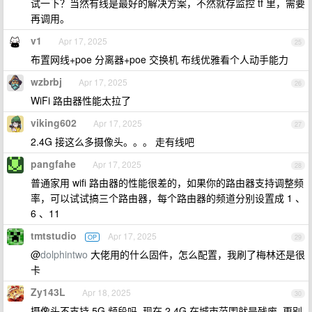
试一下？当然有线是最好的解决方案，不然就存监控 tf 里，需要
再调用。
v1
Apr 17, 2025
25
布置网线+poe 分离器+poe 交换机 布线优雅看个人动手能力
wzbrbj
Apr 17, 2025
26
WiFi 路由器性能太拉了
viking602
Apr 17, 2025
27
2.4G 接这么多摄像头。。。 走有线吧
pangfahe
Apr 17, 2025
28
普通家用 wifi 路由器的性能很差的，如果你的路由器支持调整频
率，可以试试搞三个路由器，每个路由器的频道分别设置成 1 、
6 、11
tmtstudio
Apr 17, 2025
OP
29
@
dolphintwo
大佬用的什么固件，怎么配置，我刷了梅林还是很
卡
Zy143L
Apr 18, 2025
30
摄像头不支持 5G 频段吗..现在 2.4G 在城市范围就是残废..更别