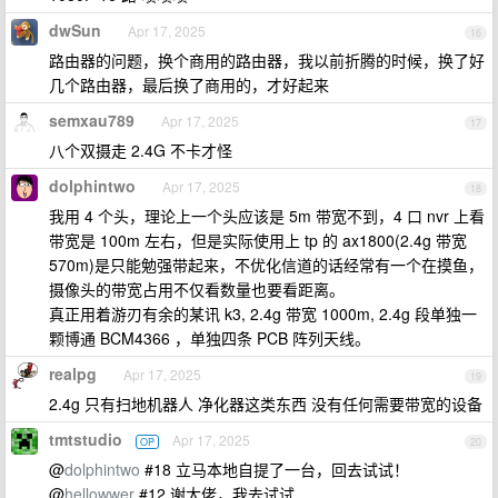
dwSun
Apr 17, 2025
16
路由器的问题，换个商用的路由器，我以前折腾的时候，换了好
几个路由器，最后换了商用的，才好起来
semxau789
Apr 17, 2025
17
八个双摄走 2.4G 不卡才怪
dolphintwo
Apr 17, 2025
18
我用 4 个头，理论上一个头应该是 5m 带宽不到，4 口 nvr 上看
带宽是 100m 左右，但是实际使用上 tp 的 ax1800(2.4g 带宽
570m)是只能勉强带起来，不优化信道的话经常有一个在摸鱼，
摄像头的带宽占用不仅看数量也要看距离。
真正用着游刃有余的某讯 k3, 2.4g 带宽 1000m, 2.4g 段单独一
颗博通 BCM4366 ，单独四条 PCB 阵列天线。
realpg
Apr 17, 2025
19
2.4g 只有扫地机器人 净化器这类东西 没有任何需要带宽的设备
tmtstudio
Apr 17, 2025
OP
20
@
dolphintwo
#18 立马本地自提了一台，回去试试！
@
hellowwer
#12 谢大佬，我去试试