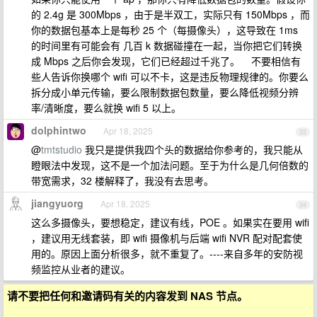
的 2.4g 是 300Mbps ，由于是半双工，实际只有 150Mbps ，而
你的数据包基本上是每秒 25 个（每摄像头），这导致在 1ms
的时间里有可能会有 几百 k 数据碰撞在一起，当你把它们转换
成 Mbps 之后你会发现，它们已经超过千兆了。 不要相信有
些人告诉你换哪个 wifi 可以不卡，这是违反物理规律的。你要么
拆分成小单元传输，要么限制数据包数量，要么降低视频分辨
率/清晰度，要么就换 wifi 5 以上。
dolphintwo
Apr 18, 2025
33
@
tmtstudio
我只是提供我四个头的数据给你参考的，我只能从
瞪眼法中发现，这不是一个加法问题。至于为什么是几何倍数的
带宽需求，32 楼解释了，我没有去思考。
jiangyuorg
Apr 18, 2025
34
这么多摄像头，要想稳定，建议有线，POE 。如果实在要用 wifi
，建议用无线套装，即 wifi 摄像机与后端 wifi NVR 配对配套使
用的。原因上面分析很多，就不重复了。----来自多年的安防视
频监控从业者的建议。
请不要把任何和邀请码有关的内容发到 NAS 节点。