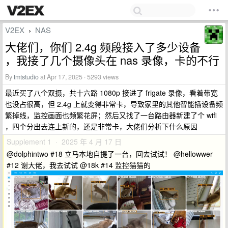
V2EX
NAS
›
大佬们，你们 2.4g 频段接入了多少设备
，我接了几个摄像头在 nas 录像，卡的不行
By
tmtstudio
at Apr 17, 2025 · 5293 views
最近买了八个双摄，共十六路 1080p 接进了 frigate 录像，看着带宽
也没占很高，但 2.4g 上就变得非常卡，导致家里的其他智能插设备频
繁掉线，监控画面也频繁花屏；然后又找了一台路由器新建了个 wifi
，四个分出去连上新的，还是非常卡，大佬们分析下什么原因
Supplement 1 · 2025 年 4 月 17 日
@dolphintwo #18 立马本地自提了一台，回去试试！ @hellowwer
#12 谢大佬，我去试试 @18k #14 监控猫猫的