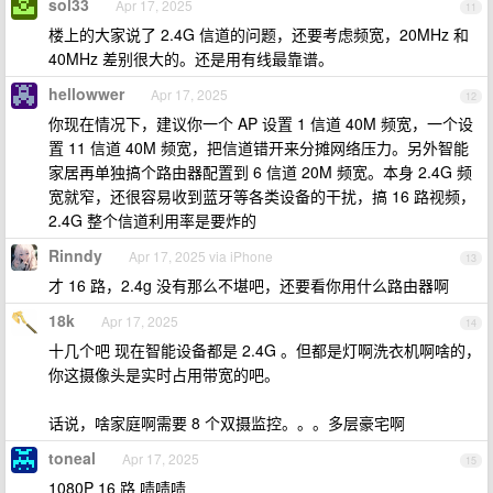
sol33
Apr 17, 2025
11
楼上的大家说了 2.4G 信道的问题，还要考虑频宽，20MHz 和
40MHz 差别很大的。还是用有线最靠谱。
hellowwer
Apr 17, 2025
12
你现在情况下，建议你一个 AP 设置 1 信道 40M 频宽，一个设
置 11 信道 40M 频宽，把信道错开来分摊网络压力。另外智能
家居再单独搞个路由器配置到 6 信道 20M 频宽。本身 2.4G 频
宽就窄，还很容易收到蓝牙等各类设备的干扰，搞 16 路视频，
2.4G 整个信道利用率是要炸的
Rinndy
Apr 17, 2025 via iPhone
13
才 16 路，2.4g 没有那么不堪吧，还要看你用什么路由器啊
18k
Apr 17, 2025
14
十几个吧 现在智能设备都是 2.4G 。但都是灯啊洗衣机啊啥的，
你这摄像头是实时占用带宽的吧。
话说，啥家庭啊需要 8 个双摄监控。。。多层豪宅啊
toneal
Apr 17, 2025
15
1080P 16 路 啧啧啧