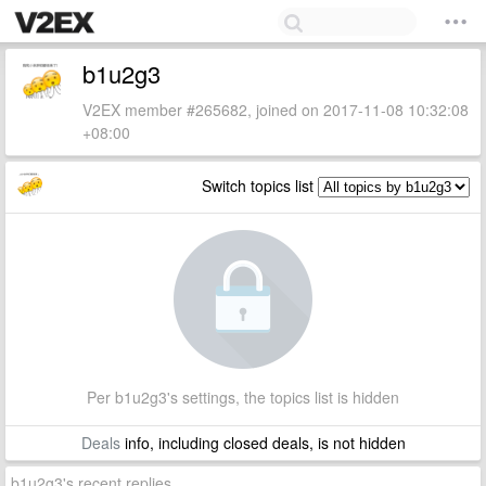
b1u2g3
V2EX member #265682, joined on 2017-11-08 10:32:08
+08:00
Switch topics list
Per b1u2g3's settings, the topics list is hidden
Deals
info, including closed deals, is not hidden
b1u2g3's recent replies