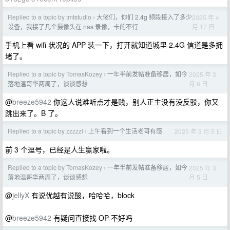
Replied to a topic by tmtstudio
大佬们，你们 2.4g 频段接入了多少
2025 年 4
›
月 17 日
设备，我接了几个摄像头在 nas 录像，卡的不行
手机上看 wifi 状况的 APP 装一下，打开就知道城里 2.4G 信道是多拥
堵了。
Replied to a topic by TomasKozey
一年半前发帖准备移居，如今
2025 年 3
›
月 6 日
落地温哥华两周了，谈谈感想
@
breeze5942
你这人说难听点才是贱，别人正主没有没反驳，你又
跳出来了。B 了。
Replied to a topic by zzzzzl
上午看到一个生活老哥有感
2025 年 3 月 5 日
›
前 3 个逗号，已经是人生赢家啦。
Replied to a topic by TomasKozey
一年半前发帖准备移居，如今
2025 年 3
›
月 5 日
落地温哥华两周了，谈谈感想
@
jellyX
有说优越有说酸，哈哈哈，block
@
breeze5942
有疑问直接找 OP 不好吗