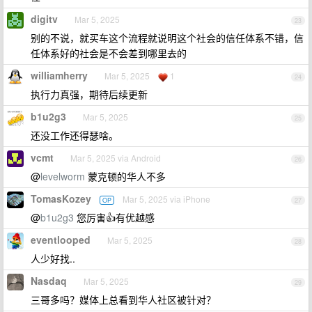
digitv
Mar 5, 2025
23
别的不说，就买车这个流程就说明这个社会的信任体系不错，信
任体系好的社会是不会差到哪里去的
williamherry
Mar 5, 2025
1
24
执行力真强，期待后续更新
b1u2g3
Mar 5, 2025
25
还没工作还得瑟啥。
vcmt
Mar 5, 2025 via Android
26
@
levelworm
蒙克顿的华人不多
TomasKozey
Mar 5, 2025 via iPhone
OP
27
@
b1u2g3
您厉害👍有优越感
eventlooped
Mar 5, 2025
28
人少好找..
Nasdaq
Mar 5, 2025
29
三哥多吗？媒体上总看到华人社区被针对？