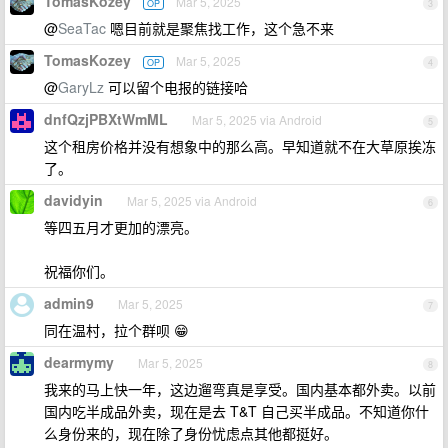
TomasKozey
Mar 5, 2025
OP
3
@
SeaTac
嗯目前就是聚焦找工作，这个急不来
TomasKozey
Mar 5, 2025
OP
4
@
GaryLz
可以留个电报的链接哈
dnfQzjPBXtWmML
Mar 5, 2025 via Android
5
这个租房价格并没有想象中的那么高。早知道就不在大草原挨冻
了。
davidyin
Mar 5, 2025 via Android
6
等四五月才更加的漂亮。
祝福你们。
admin9
Mar 5, 2025
7
同在温村，拉个群呗 😁
dearmymy
Mar 5, 2025
8
我来的马上快一年，这边遛弯真是享受。国内基本都外卖。以前
国内吃半成品外卖，现在是去 T&T 自己买半成品。不知道你什
么身份来的，现在除了身份忧虑点其他都挺好。