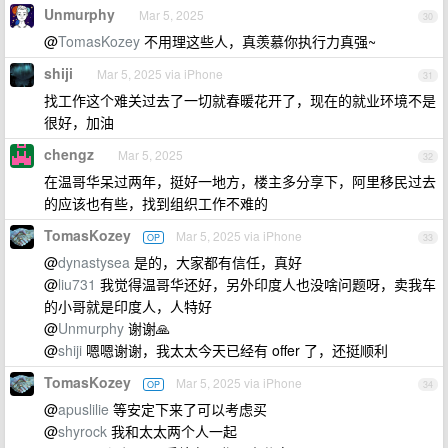
Unmurphy
Mar 5, 2025
30
@
TomasKozey
不用理这些人，真羡慕你执行力真强~
shiji
Mar 5, 2025 via iPhone
31
找工作这个难关过去了一切就春暖花开了，现在的就业环境不是
很好，加油
chengz
Mar 5, 2025
32
在温哥华呆过两年，挺好一地方，楼主多分享下，阿里移民过去
的应该也有些，找到组织工作不难的
TomasKozey
Mar 5, 2025 via iPhone
OP
33
@
dynastysea
是的，大家都有信任，真好
@
liu731
我觉得温哥华还好，另外印度人也没啥问题呀，卖我车
的小哥就是印度人，人特好
@
Unmurphy
谢谢🙏
@
shiji
嗯嗯谢谢，我太太今天已经有 offer 了，还挺顺利
TomasKozey
Mar 5, 2025 via iPhone
OP
34
@
apuslilie
等安定下来了可以考虑买
@
shyrock
我和太太两个人一起