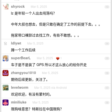
shyrock
Mar 5, 2025
13
lz 是年轻一个人出去闯荡吗？
中年大叔也想去，但是只敢在确定了工作的前提下去。。。
拖家带口裸辞过去找工作，有些不敢想。。。
ldlywt
Mar 5, 2025
14
蹲一个工作后续
superBearL
Mar 5, 2025
1
15
车子是不是装了 GPS 所以才这么放心的给你开走
zhangyou1010
Mar 5, 2025
16
期待后续更新，关注了。
levelworm
Mar 5, 2025 via Android
17
欢迎欢迎，有没有蒙村的。
miniliuke
Mar 5, 2025
18
限购啥意思？特斯拉在中国限购？