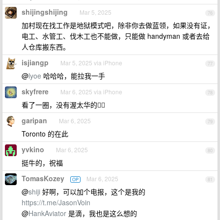
shijingshijing
Mar 5, 2025
76
加村现在找工作是地狱模式吧，除非你去做蓝领，如果没有证，
电工、水管工、伐木工也不能做，只能做 handyman 或者去给
人仓库搬东西。
isjiangp
Mar 5, 2025 via iPhone
77
@
lyoe
哈哈哈，能拉我一手
skyfrere
Mar 6, 2025 via iPhone
78
看了一圈，没有渥太华的😶‍🌫️
garipan
Mar 6, 2025
79
Toronto 的在此
yvkino
Mar 6, 2025
80
挺牛的，祝福
TomasKozey
Mar 6, 2025
OP
81
@
shiji
好啊，可以加个电报，这个是我的
https://t.me/JasonVoin
@
HankAviator
是滴，我也是这么想的