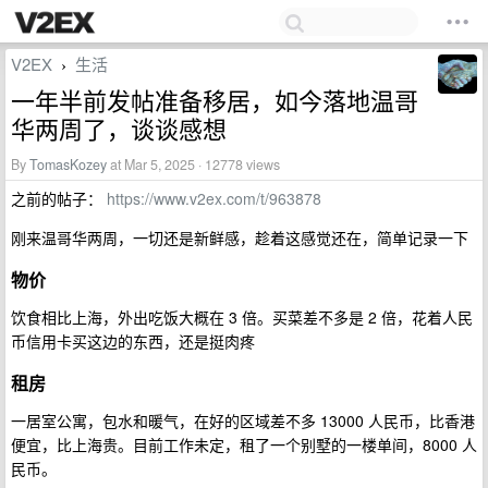
V2EX
生活
›
一年半前发帖准备移居，如今落地温哥
华两周了，谈谈感想
By
TomasKozey
at Mar 5, 2025 · 12778 views
之前的帖子：
https://www.v2ex.com/t/963878
刚来温哥华两周，一切还是新鲜感，趁着这感觉还在，简单记录一下
物价
饮食相比上海，外出吃饭大概在 3 倍。买菜差不多是 2 倍，花着人民
币信用卡买这边的东西，还是挺肉疼
租房
一居室公寓，包水和暖气，在好的区域差不多 13000 人民币，比香港
便宜，比上海贵。目前工作未定，租了一个别墅的一楼单间，8000 人
民币。