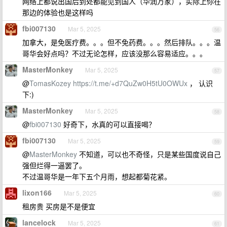
网络上都说出国后到处都能见到国人（华润万家），实际上你在
那边的体验也是这样吗
fbi007130
Mar 5, 2025
56
加拿大，是免医疗费。。。但不免药费。。。然后排队。。。温
哥华会好点吗？不过无论怎样，应该没那么容易适应。。。
MasterMonkey
Mar 5, 2025
57
@
TomasKozey
https://t.me/+d7QuZw0H5tU0OWUx
， 认识
下:)
MasterMonkey
Mar 5, 2025
58
@
fbi007130
好奇下，水真的可以直接喝？
fbi007130
Mar 5, 2025
59
@
MasterMonkey
不知道，可以也不奇怪，只是某些国度说自己
强但烂得一逼罢了。
不过温哥华是一年下五个月雨，想起都菊花紧。
lixon166
Mar 5, 2025
60
租房贵 买房是不是便宜
lancelock
Mar 5, 2025
61