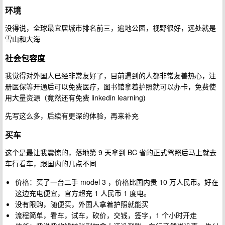
环境
没得说，全球最宜居城市排名前三，遍地公园，视野很好，远处就是
雪山和大海
社会包容度
我觉得对外国人已经非常友好了，目前遇到的人都非常友善热心，注
册医保等开通后可以免费医疗，图书馆拿着护照就可以办卡，免费使
用大量资源（竟然还有免费 linkedin learning)
先写这么多，后续有更深的体验，再来补充
买车
这个是最让我震惊的，落地第 9 天拿到 BC 省的正式驾照后马上就去
车行看车，跟国内的几点不同
价格：买了一台二手 model 3 ，价格比国内贵 10 万人民币。好在
这边充电便宜，官方超充 1 人民币 1 度电。
没有限购，随便买，外国人拿着护照就能买
流程简单，看车，试车，砍价，交钱，签字，1 个小时开走