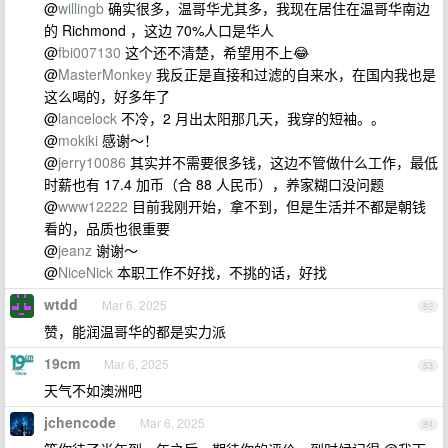
@
willingb
确实很多，温哥华尤其多，我现在居住在温哥华南边
的 Richmond ，这边 70%人口是华人
@
fbi007130
这个还不清楚，希望用不上😂
@
MasterMonkey
我反正是直接和过滤的自来水，在国内我也是
这么喝的，好多年了
@
lancelock
不冷，2 月出太阳那几天，我穿的短袖。。
@
mokiki
感谢～！
@
jerry10086
其实并不需要很多钱，这边不管做什么工作，最低
时薪也有 17.4 加币（合 88 人民币），养家糊口没问题
@
www12222
目前我刚开始，拿不到，但是生活并不都是朝钱
看的，品质也很重要
@
jeanz
谢谢～
@
NiceNick
本职工作不好找，不挑的话，好找
wtdd
Mar 6, 2025
82
赞，能润温哥华的都是实力派
19cm
Mar 6, 2025
83
天气不如澳洲吧
jchencode
Mar 6, 2025
84