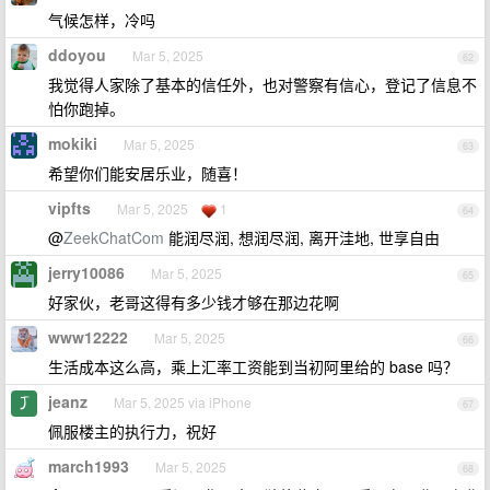
气候怎样，冷吗
ddoyou
Mar 5, 2025
62
我觉得人家除了基本的信任外，也对警察有信心，登记了信息不
怕你跑掉。
mokiki
Mar 5, 2025
63
希望你们能安居乐业，随喜！
vipfts
Mar 5, 2025
1
64
@
ZeekChatCom
能润尽润, 想润尽润, 离开洼地, 世享自由
jerry10086
Mar 5, 2025
65
好家伙，老哥这得有多少钱才够在那边花啊
www12222
Mar 5, 2025
66
生活成本这么高，乘上汇率工资能到当初阿里给的 base 吗？
jeanz
Mar 5, 2025 via iPhone
67
佩服楼主的执行力，祝好
march1993
Mar 5, 2025
68