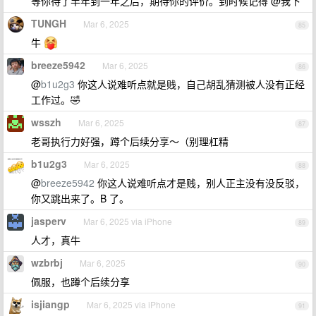
等你待了半年到一年之后，期待你的评价。到时候记得 @我下
TUNGH
Mar 6, 2025
85
牛
breeze5942
Mar 6, 2025
86
@
b1u2g3
你这人说难听点就是贱，自己胡乱猜测被人没有正经
工作过。🤣
wsszh
Mar 6, 2025
87
老哥执行力好强，蹲个后续分享～（别理杠精
b1u2g3
Mar 6, 2025
88
@
breeze5942
你这人说难听点才是贱，别人正主没有没反驳，
你又跳出来了。B 了。
jasperv
Mar 6, 2025 via iPhone
89
人才，真牛
wzbrbj
Mar 6, 2025
90
佩服，也蹲个后续分享
isjiangp
Mar 6, 2025 via iPhone
91