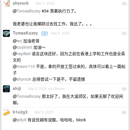
shyrock
Mar 5, 2025
46
@
TomasKozey
#34 羡慕执行力了。
我老婆也让我裸辞过去找工作，我怂了。。。
TomasKozey
Mar 5, 2025
OP
47
@
wrj
加油老哥
@
coolmint
加油～
@
raydied
语言这块还好，因为之前在香港上学和工作也是全英
文的
@
msvcr110
不是，拿的开放工签过来的，具体可以看上一篇帖
子
@
shyrock
总得尝试一下是不，不留遗憾
shiji
Mar 5, 2025 via iPhone
48
@
TomasKozey
那太好了，我在大温郊区，如果无聊了欢迎闲
聊。
b1u2g3
Mar 5, 2025
49
@
jellyX
有说优越有说酸，哈哈哈，block