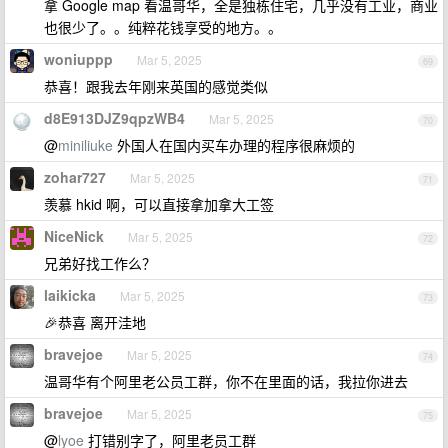
拿 Google map 看温哥华，全是独栋住宅，几乎没有工业，商业
也很少了。。纯粹花钱享受的地方。。
woniuppp
Mar 5, 2025
69
恭喜！跟我去年刚来英国的感觉类似
d8E913DJZ9qpzWB4
Mar 5, 2025
70
@
miniliuke
外国人在国内买车办理的程序很麻烦的
zohar727
Mar 5, 2025
71
羡慕 hkid 啊，可以直接拿加拿大工签
NiceNick
Mar 5, 2025
72
兄弟好找工作么？
laikicka
Mar 5, 2025
73
🎉恭喜 离开洼地
bravejoe
Mar 5, 2025
74
温哥华有个阿里老公员工群，你不在里面的话，我拉你进去
bravejoe
Mar 5, 2025
75
@
lyoe
打错别字了，阿里老员工群