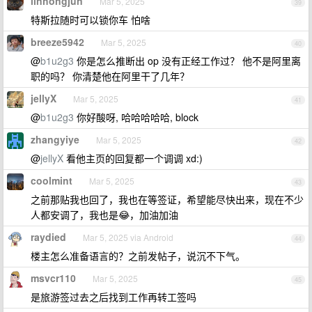
linhongjun
Mar 5, 2025
39
特斯拉随时可以锁你车 怕啥
breeze5942
Mar 5, 2025
40
@
b1u2g3
你是怎么推断出 op 没有正经工作过？ 他不是阿里离
职的吗？ 你清楚他在阿里干了几年？
jellyX
Mar 5, 2025
41
@
b1u2g3
你好酸呀, 哈哈哈哈哈, block
zhangyiye
Mar 5, 2025
42
@
jellyX
看他主页的回复都一个调调 xd:)
coolmint
Mar 5, 2025
43
之前那贴我也回了，我也在等签证，希望能尽快出来，现在不少
人都安调了，我也是😂，加油加油
raydied
Mar 5, 2025 via Android
44
楼主怎么准备语言的？之前发帖子，说沉不下气。
msvcr110
Mar 5, 2025
45
是旅游签过去之后找到工作再转工签吗