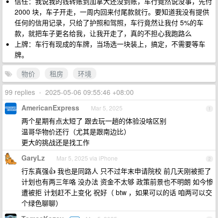
信任：我说我的钱转账到加拿大还没到账，车行竟然说没事，先付
2000 块，车子开走，一周内回来付尾款就行。要知道我没有提供
任何的信用记录，只给了护照和驾照，车行竟然让我付 5%的车
款，就把车子更名给我，让我开走了，真的不担心我跑路么
上牌：车行有现成的车牌，当场选一块装上，搞定，不需要等车
牌。
物价
租房
环境
99 replies
•
2025-05-06 09:55:46 +08:00
AmericanExpress
Mar 5, 2025
1
两个星期有点太短了 跟去玩一趟的体验没啥区别
温哥华物价还行（尤其是跟南边比）
更大的挑战还是找工作
GaryLz
Mar 5, 2025 via iPhone
2
行东真强👍 我也是同路人 只不过年末申请院校 前几天刚被拒了
计划也有两三年咯 没办法 资金不太够 政策前景也不明朗 如今惨
遭被拒 计划赶不上变化 祝好（ btw ，如果可以的话 咱两可以交
个绿色聊聊）