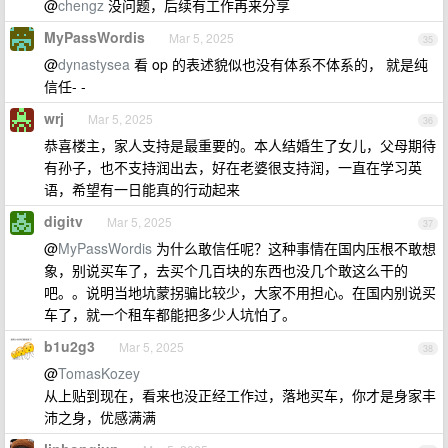
@
chengz
没问题，后续有工作再来分享
MyPassWordis
Mar 5, 2025
35
@
dynastysea
看 op 的表述貌似也没有体系不体系的， 就是纯
信任- -
wrj
Mar 5, 2025
36
恭喜楼主，家人支持是最重要的。本人结婚生了女儿，父母期待
有孙子，也不支持润出去，好在老婆很支持润，一直在学习英
语，希望有一日能真的行动起来
digitv
Mar 5, 2025
37
@
MyPassWordis
为什么敢信任呢？这种事情在国内压根不敢想
象，别说买车了，去买个几百块的东西也没几个敢这么干的
吧。。说明当地坑蒙拐骗比较少，大家不用担心。在国内别说买
车了，就一个租车都能把多少人坑怕了。
b1u2g3
Mar 5, 2025
38
@
TomasKozey
从上贴到现在，看来也没正经工作过，落地买车，你才是身家丰
沛之身，优感满满