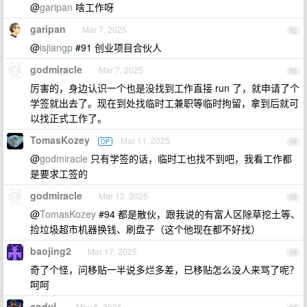
@
garipan
啥工作呀
garipan
Mar 7, 2025
92
@
isjiangp
#91 创业项目合伙人
godmiracle
Mar 7, 2025
93
厉害的，身边认识一个也是没找到工作直接 run 了，就申请了个
学签就出去了。现在到处找临时工兼职等临时拘留，拿到后就可
以找正式工作了。
TomasKozey
Mar 11, 2025
OP
94
@
godmiracle
只有学签的话，临时工也找不到吧，我看工作都
是要求工签的
godmiracle
Mar 12, 2025
95
@
TomasKozey
#94 都是散伙，跟我说的有富人区除草挖土等、
捡垃圾超市机器换钱、刷盘子（这个他现在都不好找）
baojing2
Mar 17, 2025
96
奇了个怪，问移贴一半说多烂多差，已移贴怎么没人来骂了呢？
呵呵
andyL
May 6, 2025