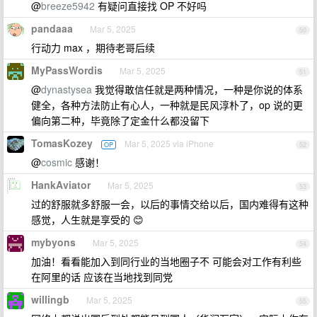
@
breeze5942
有疑问直接找 OP 不好吗
pandaaa
Mar 5, 2025
50
行动力 max ，期待老哥后续
MyPassWordis
Mar 5, 2025
51
@
dynastysea
我觉得敢信任就是两种情况，一种是你说的体系
健全，各种方法防止有心人，一种就是民风淳朴了，op 说的更
偏向第二种，毕竟除了定金什么都没留下
TomasKozey
Mar 5, 2025 via iPhone
OP
52
@
cosmic
感谢！
HankAviator
Mar 5, 2025
53
过的舒服就多舒服一会，以后的事情交给以后，国内难得有这种
感觉，人生就是享受的 😊
mybyons
Mar 5, 2025
54
加油！看看能加入到同行业的当地圈子不 可能会对工作有利些
在阿里的话 应该在当地找到同党
willingb
Mar 5, 2025
55