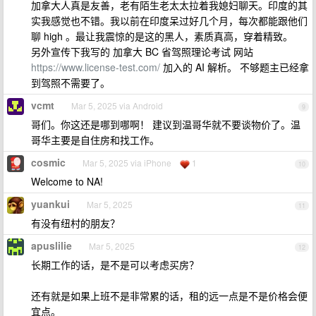
加拿大人真是友善，老有陌生老太太拉着我媳妇聊天。印度的其
实我感觉也不错。我以前在印度呆过好几个月，每次都能跟他们
聊 high 。最让我震惊的是这的黑人，素质真高，穿着精致。
另外宣传下我写的 加拿大 BC 省驾照理论考试 网站
https://www.license-test.com/
加入的 AI 解析。 不够题主已经拿
到驾照不需要了。
vcmt
Mar 5, 2025 via Android
9
哥们。你这还是哪到哪啊！ 建议到温哥华就不要谈物价了。温
哥华主要是自住房和找工作。
cosmic
Mar 5, 2025 via iPhone
1
10
Welcome to NA!
yuankui
Mar 5, 2025
11
有没有纽村的朋友？
apuslilie
Mar 5, 2025
12
长期工作的话，是不是可以考虑买房？
还有就是如果上班不是非常累的话，租的远一点是不是价格会便
宜点。