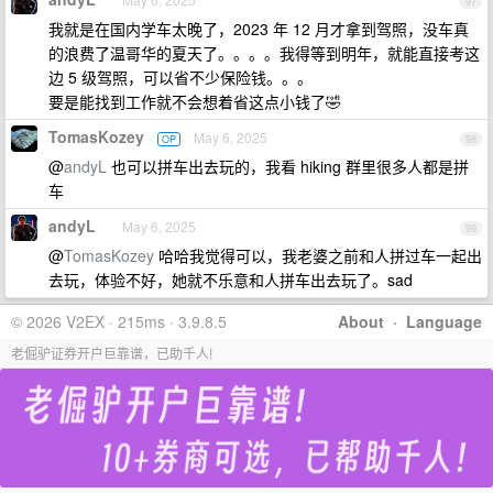
97
我就是在国内学车太晚了，2023 年 12 月才拿到驾照，没车真
的浪费了温哥华的夏天了。。。。我得等到明年，就能直接考这
边 5 级驾照，可以省不少保险钱。。。
要是能找到工作就不会想着省这点小钱了🤣
TomasKozey
May 6, 2025
OP
98
@
andyL
也可以拼车出去玩的，我看 hiking 群里很多人都是拼
车
andyL
May 6, 2025
99
@
TomasKozey
哈哈我觉得可以，我老婆之前和人拼过车一起出
去玩，体验不好，她就不乐意和人拼车出去玩了。sad
© 2026 V2EX · 215ms · 3.9.8.5
About
·
Language
老倔驴证券开户巨靠谱，已助千人!