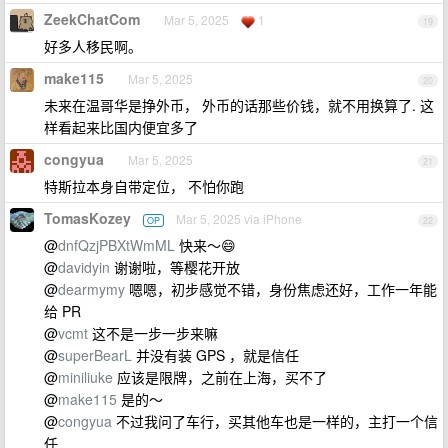
ZeekChatCom
Mar 5, 2025
1
19
好多人移民啊。
make115
Mar 5, 2025
20
未来在温哥华是挣外币， 外币的话那些价钱，就不用换算了. 这
样看起来比国内便宜多了
congyua
Mar 5, 2025
21
特斯拉本身自带定位， 不怕你跑
TomasKozey
Mar 5, 2025 via iPhone
OP
22
@
dnfQzjPBXtWmML
快来～😄
@
davidyin
谢谢啦，等樱花开放
@
dearmymy
嗯嗯，初步感觉不错，身份焦虑还好，工作一年能
给 PR
@
vcmt
这不是一步一步来嘛
@
superBearL
并没有装 GPS ，就是信任
@
miniliuke
应该是限牌，之前在上海，买不了
@
make115
是的～
@
congyua
不过我问了车行，买其他车也是一样的，主打一个信
任