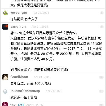
大，但是大家还是要谨慎。
wweerrgtc
Apr 21, 2025
8
冻结期限 有点久了
yangjirun
Apr 21, 2025
9
@
tbv
你这个理财项目实际是跟众邦银行合作。
来自百度： 武汉众邦银行由卓尔控股主发起，并联合其他多家
湖北民营企业联合设立，是银保监会批准成立的全国第 11 家民
营银行，也是湖北省首家民营银行，于 2017 年 5 月 18 日正式
开业，初始注册资本 20 亿元，于 2020 年 1 月 16 日完成增资
扩股，注册资本达到 40 亿元。
到时候暴雷了，你是要跟联通要这个钱？
CruelMoon
Apr 21, 2025
10
去年玩过，还差 100 天能取
ih8es9OIzne0959p
Apr 21, 2025
11
就这点不至于冒险
tbv
Apr 21, 2025
OP
12