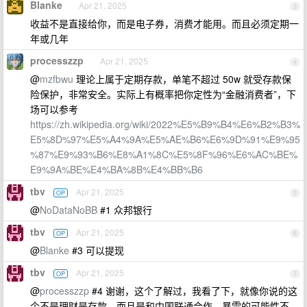
Blanke
Apr 21, 2025
3
收益不是直接给你，而是电子券，消费才能用。而且必须定期一
年或几年
processzzp
Apr 21, 2025
4
@
mzfbwu
理论上属于定期存款，单笔不超过 50w 就受存款保
险保护，非常安全。实际上有概率把你定性为“金融消费者”，下
场可以参考
https://zh.wikipedia.org/wiki/2022%E5%B9%B4%E6%B2%B3%
E5%8D%97%E5%A4%9A%E5%AE%B6%E6%9D%91%E9%95
%87%E9%93%B6%E8%A1%8C%E5%8F%96%E6%AC%BE%
E9%9A%BE%E4%BA%8B%E4%BB%B6
tbv
Apr 21, 2025
OP
5
@
NoDataNoBB
#1 众邦银行
tbv
Apr 21, 2025
OP
6
@
Blanke
#3 可以提现
tbv
Apr 21, 2025
OP
7
@
processzzp
#4 谢谢，这个了解过，我看了下，就像你说的这
个不是理财是存款，而且是和中国联通合作，暴雷的可能性不