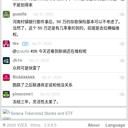
不是划得来
guazila
Apr 21, 2025
26
河南村镇银行那件事后，50 万的存款保险基本可以不考虑了。
当然了，这个 50 万还是有几率拿的到的，前提是去拉横幅维
权。
tbv
Apr 21, 2025
OP
27
@
guazila
#26 今天还看到新闻还在维权呢
Jh1n
Apr 21, 2025
28
众邦可是快雷了
Rickkkkkkk
Apr 21, 2025
29
跑路了之后联通肯定说和他没关系
pinecone1
Apr 22, 2025
30
冻结三年，灵活性太差了。
Solana Tokenized Stocks and ETF
© 2026 V2EX · 65ms · 3.9.8.5
About
·
Language