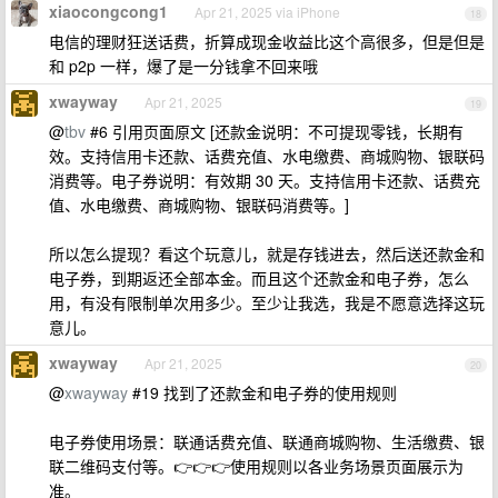
xiaocongcong1
Apr 21, 2025 via iPhone
18
电信的理财狂送话费，折算成现金收益比这个高很多，但是但是
和 p2p 一样，爆了是一分钱拿不回来哦
xwayway
Apr 21, 2025
19
@
tbv
#6 引用页面原文 [还款金说明：不可提现零钱，长期有
效。支持信用卡还款、话费充值、水电缴费、商城购物、银联码
消费等。电子券说明：有效期 30 天。支持信用卡还款、话费充
值、水电缴费、商城购物、银联码消费等。]
所以怎么提现？看这个玩意儿，就是存钱进去，然后送还款金和
电子券，到期返还全部本金。而且这个还款金和电子券，怎么
用，有没有限制单次用多少。至少让我选，我是不愿意选择这玩
意儿。
xwayway
Apr 21, 2025
20
@
xwayway
#19 找到了还款金和电子券的使用规则
电子券使用场景：联通话费充值、联通商城购物、生活缴费、银
联二维码支付等。👉👉👉使用规则以各业务场景页面展示为
准。