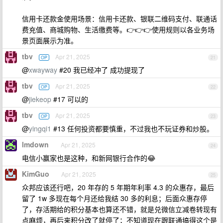
信用卡还款金使用场景：信用卡还款、银联二维码支付、联通话
费充值、商城购物、生活缴费等。👉👉👉使用规则以各业务场
景页面展示为准。
tbv
Apr 21, 2025
OP
21
@
xwayway
#20 我已经冲了 成功提现了
tbv
Apr 21, 2025
OP
22
@
jiekeop
#17 可以的
tbv
Apr 21, 2025
OP
23
@
yingqi1
#13 任何投资都要慎重，不过我也不玩证券和炒股。
lmdown
Apr 21, 2025
24
电信小赢家也是这种，和新网银行合作的😂
KimGuo
Apr 21, 2025
25
众邦应该还行吧，20 年存的 5 年期年利率 4.3 的众惠存，最后
留了 1w 多现在每个月还给我结 30 多的利息；后面众惠存停
了，存活期给的积分基本也算还不错，就是兑微信立减卷转现有
点麻烦，再后来积分改了就停了；不知道现在跟联通搞得这个是