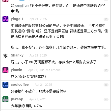
@
yangjirun
#9 不是理财，是存款，而且是通过中国联通 APP
申请。
yingqi1
Apr 21, 2025
13
中国联通控股的支付公司的产品，不是中国联通。 当年还有中
国联通的 “斐讯” 呢？ 还不是销声匿迹(背锅还是第三方公司，但
是消费者产品是从联通营业厅买的)
所以，我不参与，还不如多开几个证劵账户，薅保本理财羊毛。
Shanky
Apr 21, 2025
14
玩过，小于 50 万问题都不大，存款比什么理财安全多了
yinmin
Apr 21, 2025 via iPhone
15
存入“保证金”是啥套路？
coolcoffee
Apr 21, 2025
16
只要银行不破产，那就不需要赔付🐶
jiekeop
Apr 21, 2025
17
去年存的 当时 4.7%