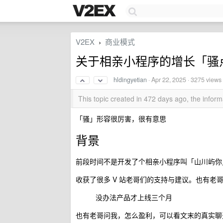
V2EX
商业模式
›
关于相亲小程序的增长「骚
hldingyetian
·
Apr 22, 2025
· 3275 views
This topic created in 472 days ago, the info
「骚」形容很厉害，很有意思
背景
前段时间不是开发了个相亲小程序叫「山川屿你」
收获了很多 V 站老哥们的支持与建议。也有
没办法产品才上线三个月
也有老哥问我，怎么盈利，可以看文末的真实聊天