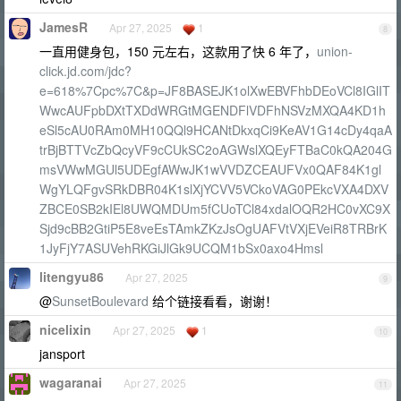
JamesR
Apr 27, 2025
1
8
一直用健身包，150 元左右，这款用了快 6 年了，
union-
click.jd.com/jdc?
e=618%7Cpc%7C&p=JF8BASEJK1olXwEBVFhbDEoVCl8IGlIT
WwcAUFpbDXtTXDdWRGtMGENDFlVDFhNSVzMXQA4KD1h
eSl5cAU0RAm0MH10QQl9HCANtDkxqCi9KeAV1G14cDy4qaA
trBjBTTVcZbQcyVF9cCUkSC2oAGWslXQEyFTBaC0kQA204G
msVWwMGUl5UDEgfAWwJK1wVVDZCEAUFVx0QAF84K1gl
WgYLQFgvSRkDBR04K1slXjYCVV5VCkoVAG0PEkcVXA4DXV
ZBCE0SB2kIEl8UWQMDUm5fCUoTCl84xdalOQR2HC0vXC9X
Sjd9cBB2GtiP5E8veEsTAmkZKzJsOgUAFVtVXjEVeiR8TRBrK
1JyFjY7ASUVehRKGiJlGk9UCQM1bSx0axo4Hmsl
litengyu86
Apr 27, 2025
9
@
SunsetBoulevard
给个链接看看，谢谢！
nicelixin
Apr 27, 2025
1
10
jansport
wagaranai
Apr 27, 2025
11