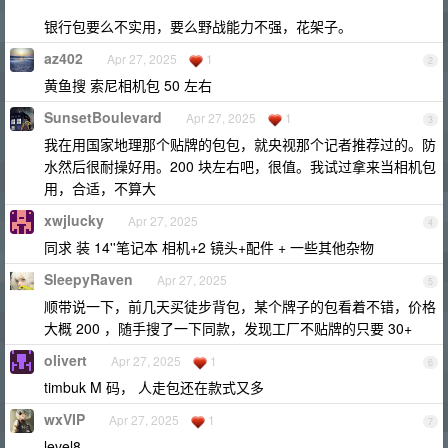
银行包要么不实用，要么野战能力不强，花架子。
az402
Apr 27, 2025
1
2
黄鱼搜 索尼相机包 50 左右
SunsetBoulevard
Apr 27, 2025
1
3
我在用国家地理那个贴牌的包包，就央视那个记者推荐过的。防
水然后很耐操好用。200 块左右吧，很值。我试过拿来当相机包
用，合适，不算大
xwjlucky
Apr 27, 2025
4
同求 装 14''笔记本 相机+2 镜头+配件 + 一些其他杂物
SleepyRaven
Apr 27, 2025
5
顺带说一下，前几天买徒步背包，某个牌子的包看着不错，价格
大概 200 ，随手搜了一下同款，发现工厂不贴牌的只要 30+
olivert
Apr 27, 2025
1
6
timbuk M 码， 人走包还在款式又多
wxVIP
Apr 27, 2025
1
7
level8