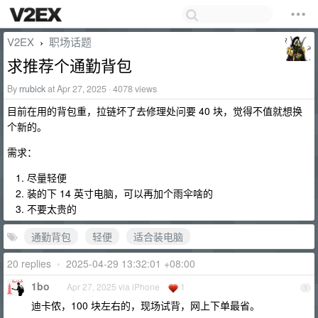
V2EX
职场话题
›
求推荐个通勤背包
By
rrubick
at Apr 27, 2025 · 4078 views
目前在用的背包重，拉链坏了去修理处问要 40 块，觉得不值就想换
个新的。
需求：
尽量轻便
装的下 14 英寸电脑，可以再加个雨伞啥的
不要太贵的
通勤背包
轻便
适合装电脑
20 replies
•
2025-04-29 13:32:01 +08:00
1bo
Apr 27, 2025 via iPhone
1
1
迪卡侬，100 块左右的，现场试背，网上下单最省。