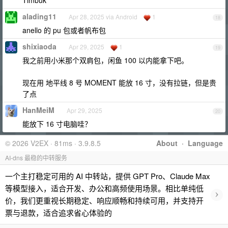
Timbuk
alading11
Apr 28, 2025 via Android
1
18
anello 的 pu 包或者帆布包
shixiaoda
Apr 29, 2025
1
19
我之前用小米那个双肩包，闲鱼 100 以内能拿下吧。
现在用 地平线 8 号 MOMENT 能放 16 寸，没有拉链，但是贵
了点
HanMeiM
Apr 29, 2025
20
能放下 16 寸电脑哇？
© 2026 V2EX · 81ms · 3.9.8.5
About
·
Language
AI-dns 最稳的中转服务
一个主打稳定可用的 AI 中转站，提供 GPT Pro、Claude Max
等模型接入，适合开发、办公和高频使用场景。相比单纯低
›
价，我们更重视长期稳定、响应顺畅和持续可用，并支持开
票与退款，适合追求省心体验的