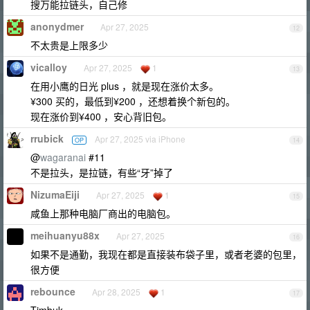
搜万能拉链头，自己修
anonydmer
Apr 27, 2025
12
不太贵是上限多少
vicalloy
Apr 27, 2025
1
13
在用小鹰的日光 plus ，就是现在涨价太多。
¥300 买的，最低到¥200 ，还想着换个新包的。
现在涨价到¥400 ，安心背旧包。
rrubick
Apr 27, 2025 via iPhone
OP
14
@
wagaranai
#11
不是拉头，是拉链，有些“牙”掉了
NizumaEiji
Apr 27, 2025
1
15
咸鱼上那种电脑厂商出的电脑包。
meihuanyu88x
Apr 27, 2025
16
如果不是通勤，我现在都是直接装布袋子里，或者老婆的包里，
很方便
rebounce
Apr 28, 2025
1
17