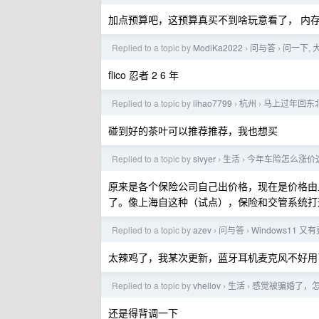
加点预算吧，这预算真买不到啥玩意看了， 内
Replied to a topic by
ModiKa2022
问与答
问一下,
›
›
flico 忍者 2 6 年
Replied to a topic by
lihao7799
杭州
马上过年回东
›
›
碰到好的茶叶可以推荐推荐，我也想买
Replied to a topic by
sivyer
生活
今年车险怎么涨价
›
›
原来是各个保险公司自己出价格，现在是价格由
了。像上海自这种（试点），保险和交管系统打
Replied to a topic by
azev
问与答
Windows11
›
›
太辣鸡了，我某次更新，蓝牙耳机麦克风不好用了
Replied to a topic by
vhellov
生活
感觉被骗婚了，
›
›
还是得背调一下