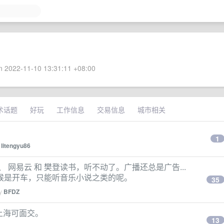
 2022-11-10 13:31:11 +08:00
术话题
好玩
工作信息
交易信息
城市相关
1
y
litengyu86
 网易云 和 樊登读书，听不动了。广播还总是广告...
候是开车，只能听音乐小说之类的呢。
35
by
BFDZ
杭州上海可面交。
13