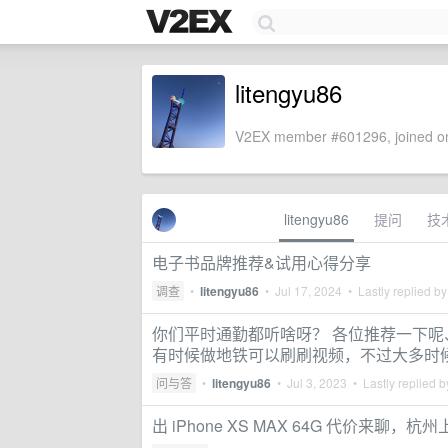
litengyu86
V2EX member #601296, joined on
litengyu86
提问
技
电子书品牌推荐&试用心得分享
调查
•
litengyu86
•
Jul 17, 2024
• Lastly replied b
你们平时通勤都听啥呀？ 各位推荐一下呢、
有时候做地铁可以刷刷视频，不过大多时
问与答
•
litengyu86
•
Jul 3, 2023
• Lastly replied 
出 iPhone XS MAX 64G 代价来聊，