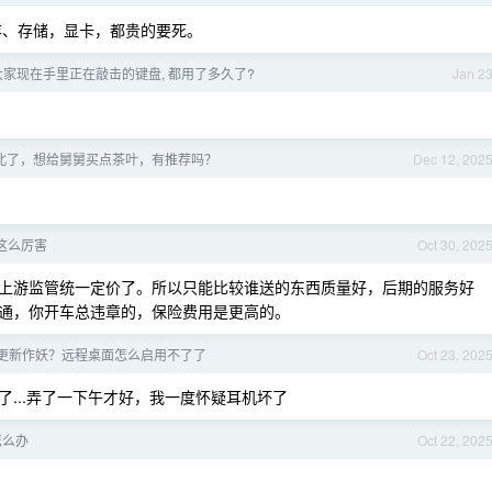
存、存储，显卡，都贵的要死。
 大家现在手里正在敲击的键盘, 都用了多久了?
Jan 2
北了，想给舅舅买点茶叶，有推荐吗？
Dec 12, 202
这么厉害
Oct 30, 202
上游监管统一定价了。所以只能比较谁送的东西质量好，后期的服务好
通，你开车总违章的，保险费用是更高的。
 又有更新作妖？远程桌面怎么启用不了了
Oct 23, 202
...弄了一下午才好，我一度怀疑耳机坏了
怎么办
Oct 22, 202