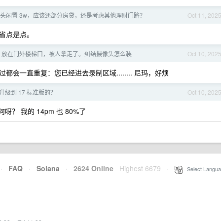
，手头闲置 3w，应该还部分房贷，还是考虑其他理财门路？
Oct 11, 202
省点是点。
，放在门外楼梯口，被人拿走了。纠结摄像头怎么装
Oct 10, 202
一直重复：您已经进去录制区域........ 尼玛，好烦
 升级到 17 标准版的？
Oct 10, 202
 我的 14pm 也 80%了
·
FAQ
·
Solana
·
2624 Online
Highest 6679
·
Select Langua