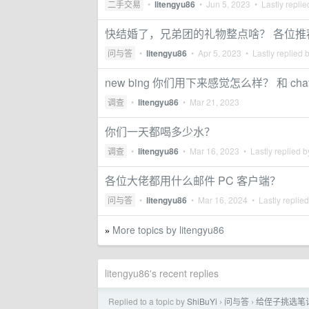
二手交易
•
litengyu86
•
Jun 5, 2023
• Lastly repli
快结婚了，兄弟团的礼物整点啥？ 各位推
问与答
•
litengyu86
•
Apr 5, 2023
• Lastly replied 
new bing 你们用下来感觉怎么样？ 和 c
调查
•
litengyu86
•
Mar 21, 2023
你们一天都喝多少水？
调查
•
litengyu86
•
Mar 16, 2023
• Lastly replied 
各位大佬都用什么邮件 PC 客户端？
问与答
•
litengyu86
•
Mar 16, 2024
• Lastly replie
More topics by litengyu86
»
litengyu86's recent replies
Replied to a topic by
ShiBuYi
问与答
给侄子挑选笔记
›
›