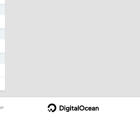
5
5
5
ge