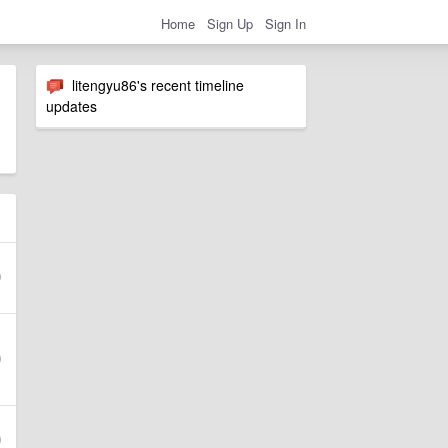
Home
Sign Up
Sign In
litengyu86's recent timeline
updates