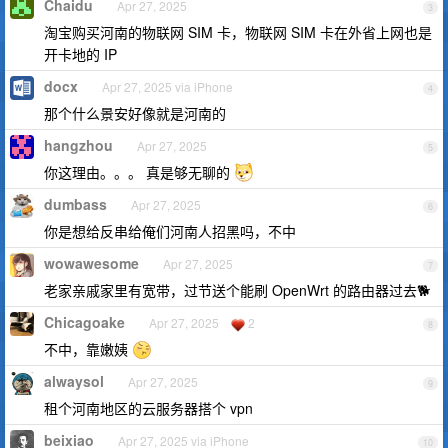
Chaidu
Apr 27, 2025
3
淘宝购买河南的物联网 SIM 卡，物联网 SIM 卡在外省上网也是
开卡地的 IP
docx
Apr 27, 2025 via iPhone
4
那个什么景安好像就是河南的
hangzhou
Apr 27, 2025
5
你这理由。。。 真是够无聊的
dumbass
Apr 27, 2025
6
你是想给反串给俺们河南人招黑吗，不中
wowawesome
Apr 27, 2025
7
老家亲戚家里有宽带，过节送个能刷 OpenWrt 的路由器过去🐕
Chicagoake
Apr 27, 2025
2
8
不中，靠嫩姨
alwaysol
Apr 27, 2025
9
租个河南地区的云服务器搭个 vpn
beixiao
Apr 27, 2025 via iPhone
10