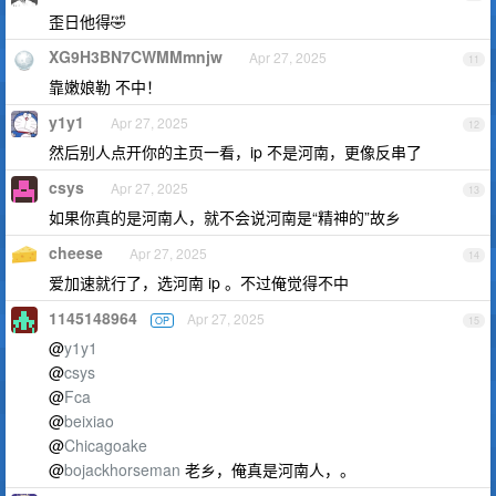
歪日他得🤣
XG9H3BN7CWMMmnjw
Apr 27, 2025
11
靠嫩娘勒 不中！
y1y1
Apr 27, 2025
12
然后别人点开你的主页一看，ip 不是河南，更像反串了
csys
Apr 27, 2025
13
如果你真的是河南人，就不会说河南是“精神的”故乡
cheese
Apr 27, 2025
14
爱加速就行了，选河南 ip 。不过俺觉得不中
1145148964
Apr 27, 2025
OP
15
@
y1y1
@
csys
@
Fca
@
beixiao
@
Chicagoake
@
bojackhorseman
老乡，俺真是河南人，。