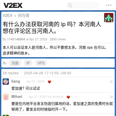
V2EX
问与答
›
有什么办法获取河南的 ip 吗？本河南人
想在评论区当河南人。
By
1145148964
at Apr 27, 2025 · 3885 views
本人可以自证本人是河南人，所以不要想太多。河南 vps 也可以。
追求精神的故乡。
河南
IP
VPS
29 replies
•
2025-04-28 17:12:55 +08:00
Iiang
Apr 27, 2025
1
1
爱加速? 可以试试
Mihari
Apr 27, 2025 via Android
1
2
要是在内地平台发言伪造归属地的话，爱加速之类的免费时长就
够用了，要发言的时候临时开一下。