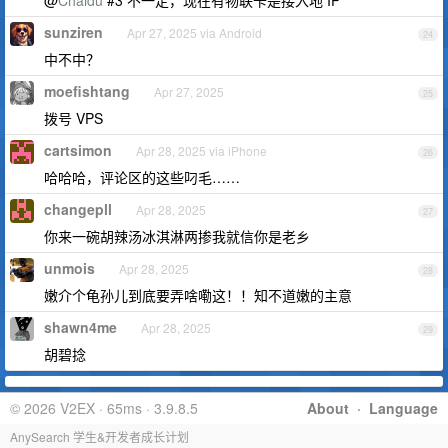
@
Chaidu
#3 不一定，现在有物联卡是接入地 IP
sunziren
Apr 27, 2025 via Android
24
中不中？
moefishtang
Apr 27, 2025
25
拨号 VPS
cartsimon
Apr 28, 2025 via iPhone
26
哈哈哈，评论区的这些叼毛……
changepll
Apr 28, 2025
27
你来一碗胡辣汤冰淇淋两掺我就信你是老乡
unmois
Apr 28, 2025
28
嫩介个龟孙儿到底要弄啥嘞这！！知不道嫩的主意
shawn4me
Apr 28, 2025
29
胡碧捻
© 2026 V2EX · 65ms · 3.9.8.5
About
·
Language
AnySearch 学生&开发者成长计划