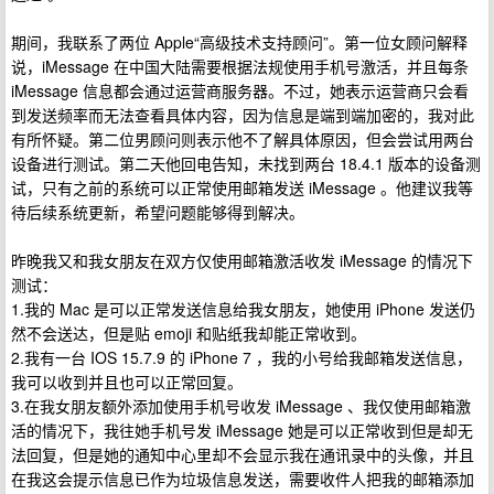
期间，我联系了两位 Apple“高级技术支持顾问”。第一位女顾问解释
说，iMessage 在中国大陆需要根据法规使用手机号激活，并且每条
iMessage 信息都会通过运营商服务器。不过，她表示运营商只会看
到发送频率而无法查看具体内容，因为信息是端到端加密的，我对此
有所怀疑。第二位男顾问则表示他不了解具体原因，但会尝试用两台
设备进行测试。第二天他回电告知，未找到两台 18.4.1 版本的设备测
试，只有之前的系统可以正常使用邮箱发送 iMessage 。他建议我等
待后续系统更新，希望问题能够得到解决。
昨晚我又和我女朋友在双方仅使用邮箱激活收发 iMessage 的情况下
测试：
1.我的 Mac 是可以正常发送信息给我女朋友，她使用 iPhone 发送仍
然不会送达，但是贴 emoji 和贴纸我却能正常收到。
2.我有一台 IOS 15.7.9 的 iPhone 7 ，我的小号给我邮箱发送信息，
我可以收到并且也可以正常回复。
3.在我女朋友额外添加使用手机号收发 iMessage 、我仅使用邮箱激
活的情况下，我往她手机号发 iMessage 她是可以正常收到但是却无
法回复，但是她的通知中心里却不会显示我在通讯录中的头像，并且
在我这会提示信息已作为垃圾信息发送，需要收件人把我的邮箱添加