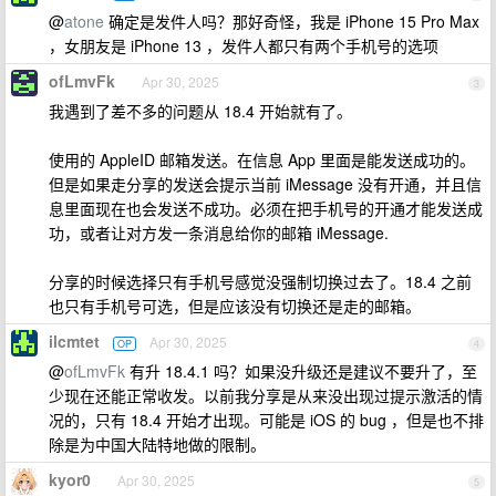
@
atone
确定是发件人吗？那好奇怪，我是 iPhone 15 Pro Max
，女朋友是 iPhone 13 ，发件人都只有两个手机号的选项
ofLmvFk
Apr 30, 2025
3
我遇到了差不多的问题从 18.4 开始就有了。
使用的 AppleID 邮箱发送。在信息 App 里面是能发送成功的。
但是如果走分享的发送会提示当前 iMessage 没有开通，并且信
息里面现在也会发送不成功。必须在把手机号的开通才能发送成
功，或者让对方发一条消息给你的邮箱 iMessage.
分享的时候选择只有手机号感觉没强制切换过去了。18.4 之前
也只有手机号可选，但是应该没有切换还是走的邮箱。
ilcmtet
Apr 30, 2025
OP
4
@
ofLmvFk
有升 18.4.1 吗？如果没升级还是建议不要升了，至
少现在还能正常收发。以前我分享是从来没出现过提示激活的情
况的，只有 18.4 开始才出现。可能是 iOS 的 bug ，但是也不排
除是为中国大陆特地做的限制。
kyor0
Apr 30, 2025
5