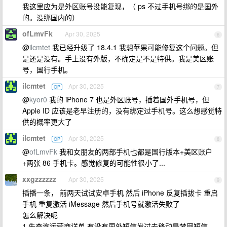
我这里应为是外区账号没能复现，（ ps 不过手机号绑的是国外
的。没绑国内的）
ofLmvFk
Apr 30, 2025
6
@
ilcmtet
我已经升级了 18.4.1 我想苹果可能修复这个问题。但
是还是没有。手上没有外版，不确定是不是特供。我是美区账
号，国行手机。
ilcmtet
Apr 30, 2025
OP
7
@
kyor0
我的 iPhone 7 也是外区账号，插着国外手机号，但
Apple ID 应该是老早注册的，没有绑定过手机号。这么想感觉特
供的概率更大了
ilcmtet
Apr 30, 2025
OP
8
@
ofLmvFk
我和女朋友的两部手机也都是国行版本+美区账户
+两张 86 手机卡。感觉修复的可能性很小了...
xxgzzzzzz
Apr 30, 2025
9
插播一条， 前两天试试安卓手机 然后 iPhone 反复插拔卡 重启
手机 重复激活 iMessage 然后手机号就激活失败了
怎么解决呢
1 先查询运营商详单 有没有国外短信发过去移动是梦网短信