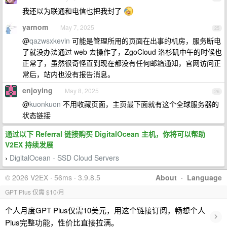
我还以为联通和电信也把我封了
yarnom
May 7, 2025
25
@
qazwsxkevin
可能是管理所用的页面在出事的机房，服务断电
了就没办法通过 web 去操作了，ZgoCloud 洛杉矶中午的时候也
正常了，虽然很奇怪直到现在都没有任何邮箱通知，官网访问正
常后，站内也没有报告消息。
enjoying
May 8, 2025
26
@
kuonkuon
不用收藏页面，主页最下面就有这个全球服务器的
状态链接
通过以下 Referral 链接购买 DigitalOcean 主机，你将可以帮助
V2EX 持续发展
DigitalOcean - SSD Cloud Servers
›
© 2026 V2EX · 56ms · 3.9.8.5
About
·
Language
GPT Plus 仅需 $10/月
个人月度GPT Plus仅需10美元，用这个链接订阅，畅想个人
›
Plus完整功能，性价比直接拉满。