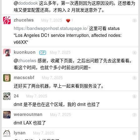
@
dododook
这么多年，第一次遇到因为这原因没的。还想着为
啥又便宜配置还高，才购入 2 月就发送意外了。
zhucelws
May 7, 2025
1
3
https://bandwagonhost.statuspage.io/
这里可看 status
"Los Angeles DC1 service interruption, affected nodes:
v66XX"
kuonkuon
May 7, 2025
OP
4
@
zhucelws
感谢，收藏下页面，之后出问题了先去这里看看。
看这个时间，也就个多小时前出的问题~
macscsbf
May 7, 2025
5
还好买了两台机器，早上一起来看到服务没了。
24
May 7, 2025
6
dmit 是不是也在这个区域，我的 dmit 也挂了
weareoutman
May 7, 2025
7
dmit LAX 也挂了
lynan
May 7, 2025
8