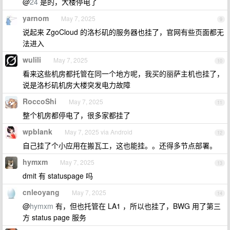
@
24
是的，大楼停电了
yarnom
May 7, 2025
9
说起来 ZgoCloud 的洛杉矶的服务器也挂了，官网有些页面都无
法进入
wulili
May 7, 2025
10
看来这些机房都托管在同一个地方呢，我买的丽萨主机也挂了，
说是洛杉矶机房大楼突发电力故障
RoccoShi
May 7, 2025
11
整个机房都停电了，很多家都挂了
wpblank
May 7, 2025 via Android
12
自己挂了个小应用在搬瓦工，这也能挂。。还得多节点部署。
hymxm
May 7, 2025
13
dmit 有 statuspage 吗
cnleoyang
May 7, 2025
14
@
hymxm
有，但也托管在 LA1 ，所以也挂了，BWG 用了第三
方 status page 服务