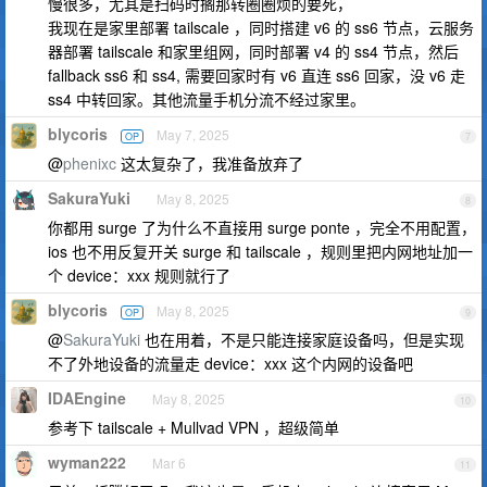
慢很多，尤其是扫码时搁那转圈圈烦的要死，
我现在是家里部署 tailscale ，同时搭建 v6 的 ss6 节点，云服务
器部署 tailscale 和家里组网，同时部署 v4 的 ss4 节点，然后
fallback ss6 和 ss4, 需要回家时有 v6 直连 ss6 回家，没 v6 走
ss4 中转回家。其他流量手机分流不经过家里。
blycoris
May 7, 2025
OP
7
@
phenixc
这太复杂了，我准备放弃了
SakuraYuki
May 8, 2025
8
你都用 surge 了为什么不直接用 surge ponte ，完全不用配置，
ios 也不用反复开关 surge 和 tailscale ，规则里把内网地址加一
个 device：xxx 规则就行了
blycoris
May 8, 2025
OP
9
@
SakuraYuki
也在用着，不是只能连接家庭设备吗，但是实现
不了外地设备的流量走 device：xxx 这个内网的设备吧
IDAEngine
May 8, 2025
10
参考下 tailscale + Mullvad VPN ，超级简单
wyman222
Mar 6
11