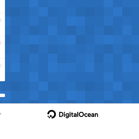
9
0
1
e