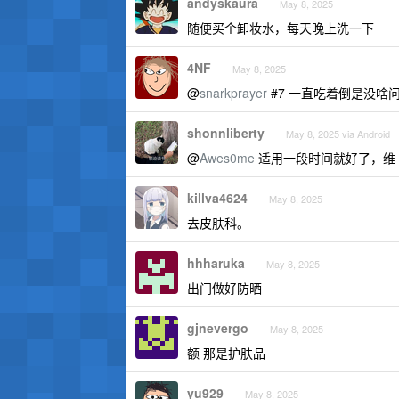
andyskaura
May 8, 2025
随便买个卸妆水，每天晚上洗一下
4NF
May 8, 2025
@
snarkprayer
#7 一直吃着倒是没
shonnliberty
May 8, 2025 via Android
@
Awes0me
适用一段时间就好了，维 
killva4624
May 8, 2025
去皮肤科。
hhharuka
May 8, 2025
出门做好防晒
gjnevergo
May 8, 2025
额 那是护肤品
yu929
May 8, 2025