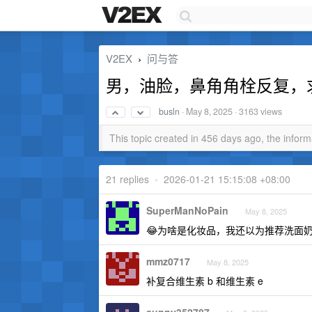
V2EX
问与答
›
男，油脸，鼻角角栓反复，
busln
·
May 8, 2025
· 3163 views
This topic created in 456 days ago, the info
21 replies
•
2026-01-21 15:15:08 +08:00
SuperManNoPain
May 8, 2025
😂为啥是化妆品，我还以为推荐洗面
mmz0717
May 8, 2025
补复合维生素 b 和维生素 e