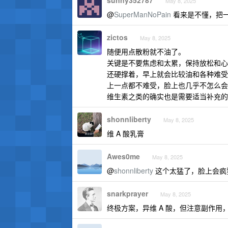
sunny352787
May 8, 2025
@
SuperManNoPain
看来是不懂，把
zictos
May 8, 2025
随便用点散粉就不油了。
关键是不要焦虑和太累，保持放松和心
还硬撑着，早上就会比较油和各种难受
上一点都不难受，脸上也几乎不怎么会
维生素之类的确实也是需要适当补充的
shonnliberty
May 8, 2025
维 A 酸乳膏
Awes0me
May 8, 2025
@
shonnliberty
这个太猛了，脸上会疯
snarkprayer
May 8, 2025
终极方案，异维 A 酸，但注意副作用