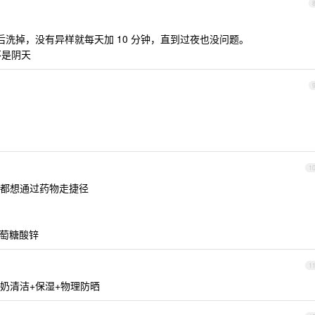
钟后洗掉，没有异样就每天加 10 分钟，直到过夜也没问题。
不是阴天
1
都想通过药物走捷径
葡萄糖酸锌
1
奶清洁+保湿+物理防晒