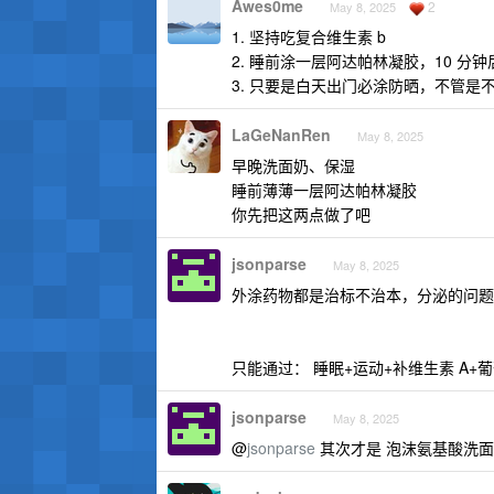
Awes0me
2
May 8, 2025
1. 坚持吃复合维生素 b
2. 睡前涂一层阿达帕林凝胶，10 分
3. 只要是白天出门必涂防晒，不管是
LaGeNanRen
May 8, 2025
早晚洗面奶、保湿
睡前薄薄一层阿达帕林凝胶
你先把这两点做了吧
jsonparse
May 8, 2025
外涂药物都是治标不治本，分泌的问题
只能通过： 睡眠+运动+补维生素 A+
jsonparse
May 8, 2025
@
jsonparse
其次才是 泡沫氨基酸洗面