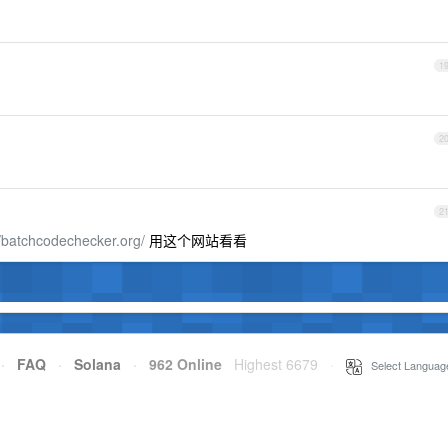
1
2
2
//batchcodechecker.org/
用这个网站看看
·
FAQ
·
Solana
·
962 Online
Highest 6679
·
Select Languag