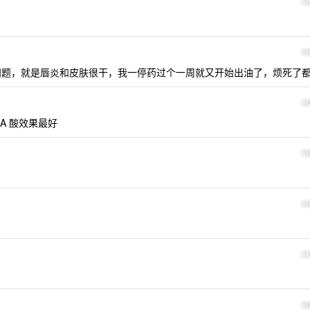
1
1
啥问题，就是唇炎和皮肤很干，我一停药过个一周就又开始出油了，烦死了
1
A 酸效果最好
1
1
1
1