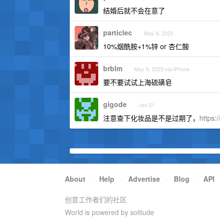
结婚后就不会在意了
particlec
May 8, 2025
10%烟酰胺+1%锌 or 杏仁酸
brblm
May 9, 2025 via iPhone
要不要试试上海硫磺皂
gigode
Jan 21
注意查下化妆品是不是过期了，
https:
About
·
Help
·
Advertise
·
Blog
·
API
创意工作者们的社区
World is powered by solitude