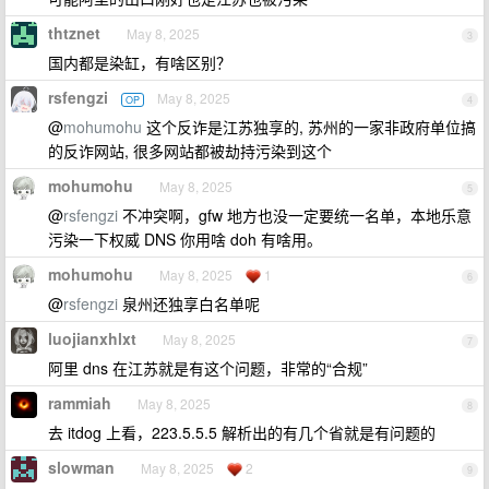
thtznet
May 8, 2025
3
国内都是染缸，有啥区别？
rsfengzi
May 8, 2025
OP
4
@
mohumohu
这个反诈是江苏独享的, 苏州的一家非政府单位搞
的反诈网站, 很多网站都被劫持污染到这个
mohumohu
May 8, 2025
5
@
rsfengzi
不冲突啊，gfw 地方也没一定要统一名单，本地乐意
污染一下权威 DNS 你用啥 doh 有啥用。
mohumohu
May 8, 2025
1
6
@
rsfengzi
泉州还独享白名单呢
luojianxhlxt
May 8, 2025
7
阿里 dns 在江苏就是有这个问题，非常的“合规”
rammiah
May 8, 2025
8
去 itdog 上看，223.5.5.5 解析出的有几个省就是有问题的
slowman
May 8, 2025
2
9