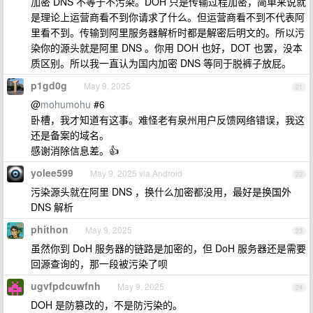
加密 DNS 不等于不污染。DOH 只是传输过程加密，简单来说就
是理论上运营商看不到你请求了什么。但运营商看不到不代表阿
里看不到。传输到阿里服务器解析时都是解密后明文的。所以污
染你的源头就是阿里 DNS 。你用 DOH 也好，DOT 也罢，没本
质区别。所以我一直认为国内加密 DNS 等同于脱裤子放屁。
p1gd0g
May 9, 2025
21
@
mohumohu
#6
卧槽，我才知道有这事。难怪老有泉州用户反馈网络错误，我这
还是备案的域名。
感谢消除信息差。👍
yolee599
May 9, 2025 via Android
22
污染源头就在阿里 DNS ，换什么加密都没用，最好是换国外
DNS 解析
phithon
May 9, 2025
23
虽然你到 DoH 服务器的链路是加密的，但 DoH 服务器还是需要
回源查询的，那一段被污染了呗
ugvfpdcuwfnh
May 9, 2025
24
DOH 是防篡改的，不是防污染的。