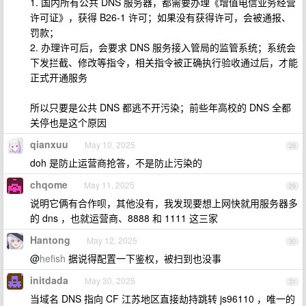
1. 国内所有公共 DNS 服务器，都需要办理《增值电信业务经营
许可证》，获得 B26-1 许可；如果没有获得许可，会被通报、
罚款；
2. 办理许可后，会要求 DNS 服务接入管局的监管系统；系统会
下发拦截、修改等指令，相关指令被正确执行验收通过后，才能
正式开通服务
所以只要是公共 DNS 都逃不开污染；前些年高校的 DNS 全都
关停也是这个原因
qianxuu
May 10, 2025
28
doh 是防止运营商抢答，不是防止污染的
chqome
May 11, 2025
29
说明它俩有合作呗，其他没有，我发现要想上网快就用服务器多
的 dns ，也就运营商、8888 和 1111 这三家
Hantong
May 12, 2025
30
@
hefish
据说得配置一下鉴权，被扫到也没事
initdada
May 30, 2025
31
当域名 DNS 指向 CF 江苏地区直接劫持跳转 js96110 ，唯一的