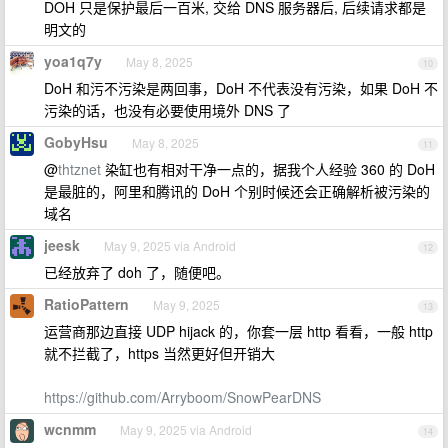
DOH 只是保护最后一百米, 交给 DNS 服务器后, 后续请求都是
明文的
yoa1q7y
May 8, 2025
10
DoH 和污不污染是两回事，DoH 不代表没有污染，如果 DoH 不
污染的话，也没有必要使用境外 DNS 了
GobyHsu
May 8, 2025
11
@
thtznet
染缸也有相对干净一点的，据我个人经验 360 的 DoH
是最脏的，阿里和腾讯的 DoH 个别时候还会正确解析被污染的
域名
jeesk
May 9, 2025 via Android
12
已经放弃了 doh 了，随便吧。
RatioPattern
May 9, 2025
13
运营商那边直接 UDP hijack 的，你套一层 http 看看，一般 http
就不拦截了，https 当然更好但开销大
https://github.com/Arryboom/SnowPearDNS
wcnmm
May 9, 2025 via Android
14