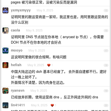
pages 被污染很正常，没被污染反而是漏洞
yxmyxmyyy
May 9, 2025
15
证明阿里的跟运营商是一家呗，我这里也是，用阿里跟运营商的
没什么区别
caola
May 9, 2025
16
证明阿里 DNS 节点就在你本地（ anycast ip 节点），你需要
DOH 节点不在你本地的才会好点
mooyo
May 9, 2025
17
这说明阿里做的很合规啊，有啥问题
hefish
May 9, 2025
1
18
中国大陆这边的 doh 基本已经废了。 去外面自建都不行。建好
过一晚上就坏了。
外面情况不清楚，因为肉身在这边。
ryansvn
May 9, 2025
19
已经放弃折腾，使用运营商 dns ，反正外网走外网的 dns
lin41411
May 9, 2025
1
20