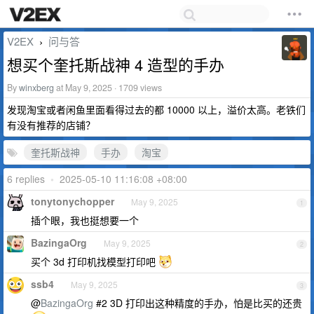
V2EX
问与答
›
想买个奎托斯战神 4 造型的手办
By
winxberg
at May 9, 2025 · 1709 views
发现淘宝或者闲鱼里面看得过去的都 10000 以上，溢价太高。老铁们
有没有推荐的店铺？
奎托斯战神
手办
淘宝
6 replies
•
2025-05-10 11:16:08 +08:00
tonytonychopper
May 9, 2025
1
插个眼，我也挺想要一个
BazingaOrg
May 9, 2025
2
买个 3d 打印机找模型打印吧
ssb4
May 9, 2025
3
@
BazingaOrg
#2 3D 打印出这种精度的手办，怕是比买的还贵