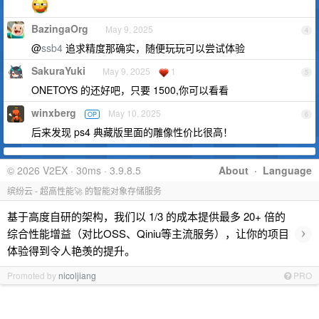
BazingaOrg
May 9, 2025
4
@
ssb4
追求精度那确实，随便玩玩可以尝试体验
SakuraYuki
May 9, 2025
1
5
ONETOYS 的还好吧，只要 1500,你可以看看
winxberg
May 10, 2025
OP
6
后来发现 ps4 典藏版里面的雕像性价比很高！
© 2026 V2EX · 30ms · 3.9.8.5
About
·
Language
缤纷云 - 超高性能🚀 的智能对象存储服务
基于高度自研的架构，我们以 1/3 的成本提供最多 20+ 倍的
›
综合性能增益（对比OSS、Qiniu等主流服务），让你的项目
体验得到令人艳羡的提升。
Promoted by
nicoljiang
PRO