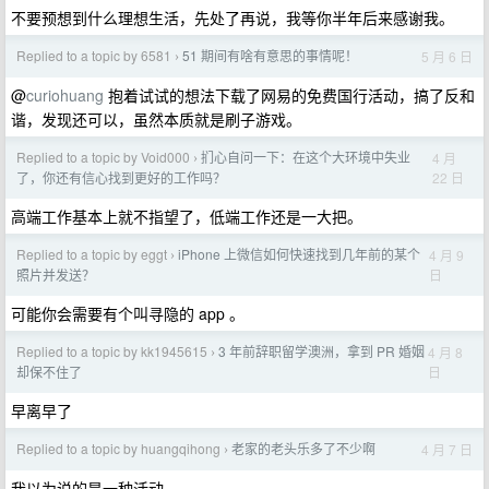
不要预想到什么理想生活，先处了再说，我等你半年后来感谢我。
Replied to a topic by 6581
51 期间有啥有意思的事情呢！
5 月 6 日
›
@
curiohuang
抱着试试的想法下载了网易的免费国行活动，搞了反和
谐，发现还可以，虽然本质就是刷子游戏。
Replied to a topic by Void000
扪心自问一下：在这个大环境中失业
4 月
›
22 日
了，你还有信心找到更好的工作吗？
高端工作基本上就不指望了，低端工作还是一大把。
Replied to a topic by eggt
iPhone 上微信如何快速找到几年前的某个
4 月 9
›
日
照片并发送？
可能你会需要有个叫寻隐的 app 。
Replied to a topic by kk1945615
3 年前辞职留学澳洲，拿到 PR 婚姻
4 月 8
›
日
却保不住了
早离早了
Replied to a topic by huangqihong
老家的老头乐多了不少啊
4 月 7 日
›
我以为说的是一种活动