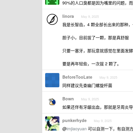
90%的人口臭都是因为嘴里的问题，
linora
May 9, 2025
我是长智齿，4 颗全部长出来的那种
胆子小，目前拔了一颗，那是真舒服
只要一塞牙，那玩意就感觉在里面发酵
要是再年轻些，一次拔 2 颗了。
BeforeTooLate
May 9, 2025
同样建议先查幽门螺旋杆菌
Bown
May 9, 2025
如果还伴有牙龈出血，那就是牙周炎导
punkerhyde
May 9, 2025
@
imjiaoyuan
可以自测一下，有自测