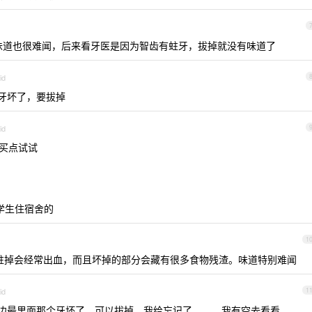
味道也很难闻，后来看牙医是因为智齿有蛀牙，拔掉就没有味道了
id
牙坏了，要拔掉
id
买点试试
学生住宿舍的
1
蛀掉会经常出血，而且坏掉的部分会藏有很多食物残渣。味道特别难闻
id
1
边最里面那个牙坏了，可以拔掉，我给忘记了。。。我有空去看看