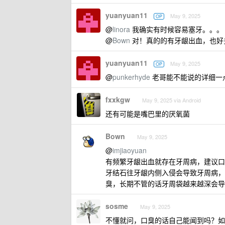
yuanyuan11
May 9, 2025
OP
@
linora
我确实有时候容易塞牙。。。
@
Bown
对！真的的有牙龈出血，也好
yuanyuan11
May 9, 2025
OP
@
punkerhyde
老哥能不能说的详细一
fxxkgw
May 9, 2025 via Android
还有可能是嘴巴里的厌氧菌
Bown
May 9, 2025
@
imjiaoyuan
有频繁牙龈出血就存在牙周病，建议口
牙结石往牙龈内侧入侵会导致牙周病，
臭，长期不管的话牙周袋越来越深会导
sosme
May 9, 2025
不懂就问，口臭的话自己能闻到吗？如