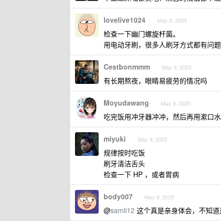
lovelive1024
May 9, 2025
检查一下幽门螺旋杆菌。
用电动牙刷，很多人刷牙方式都有问题
Cestbonmmm
May 9, 2025
有长期熬夜，眼睛易疲劳的情况吗
Moyudawang
May 9, 2025
吃完饭用冲牙器冲冲，然后再用漱口水
miyuki
May 9, 2025
规律按时吃饭
刷牙清洁舌头
检查一下 HP ，或者胃病
body007
May 9, 2025
@
samli12
这个真是亲身体会，不知道