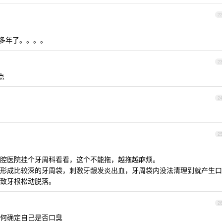
2
多年了。。。。
2
点
2
2
腔医院挂个牙周科看看，这个不能拖，越拖越麻烦。
形成比较深的牙周袋，刺激牙龈发炎出血，牙周袋内没法清理到就产生口
致牙根松动脱落。
2
何确定自己是否口臭