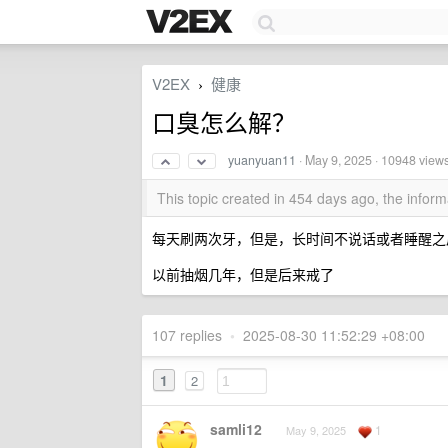
V2EX
健康
›
口臭怎么解？
yuanyuan11
·
May 9, 2025
· 10948 view
This topic created in 454 days ago, the info
每天刷两次牙，但是，长时间不说话或者睡醒之
以前抽烟几年，但是后来戒了
107 replies
•
2025-08-30 11:52:29 +08:00
1
2
samli12
1
May 9, 2025