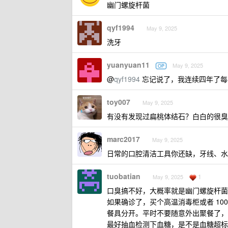
幽门螺旋杆菌
qyf1994
May 9, 2025
洗牙
yuanyuan11
May 9, 2025
OP
@
qyf1994
忘记说了，我连续四年了每
toy007
May 9, 2025
有没有发现过扁桃体结石？白白的很
marc2017
May 9, 2025
日常的口腔清洁工具你还缺，牙线、水
tuobatian
1
May 9, 2025
口臭搞不好，大概率就是幽门螺旋杆菌
如果确诊了，买个高温消毒柜或者 1
餐具分开。平时不要随意外出聚餐了，
最好抽血检测下血糖，是不是血糖超标