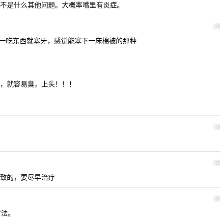
而不是什么其他问题。大概率嘴里有炎症。
1
，一吃东西就塞牙，感觉能塞下一床棉被的那种
，就容易臭，上头！！！
1
2
致的，要尽早治疗
2
方法。