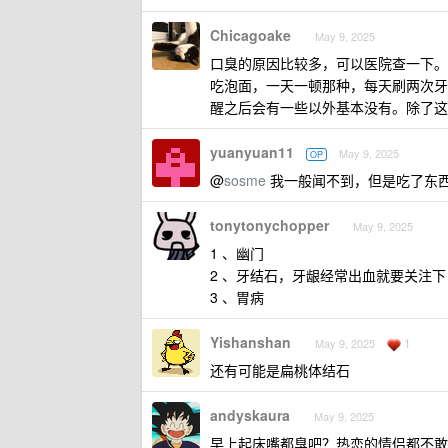
Chicagoake
May 9, 2025
口臭的原因比较多，可以医院查一下。
吃泡面，一天一顿那种，每天刷两次牙
醒之后会有一些以外基本没有。除了这
yuanyuan11
May 9, 2025
OP
@
sosme
我一般闻不到，但是吃了东
tonytonychopper
May 9, 2025
1 、幽门
2 、牙结石，牙龈经常出血就要关注
3 、胃病
Yishanshan
1
May 9, 2025
还有可能是扁桃体结石
andyskaura
May 9, 2025
早上起床嘴都臭吧？热恋的情侣都不敢