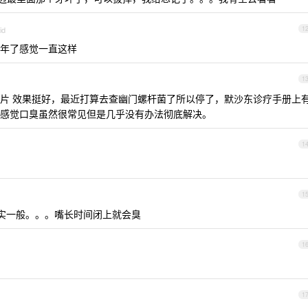
id
1
年了感觉一直这样
1
片 效果挺好，最近打算去查幽门螺杆菌了所以停了，默沙东诊疗手册上
感觉口臭虽然很常见但是几乎没有办法彻底解决。
1
1
实一般。。。嘴长时间闭上就会臭
1
1