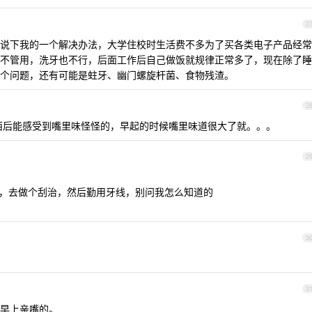
2
说下我的一个解决办法，大学住校时生活费不多为了买各类电子产品经常
不管用，洗牙也不行，后面工作后自己做饭就规律正常多了，现在除了睡
个问题，还有可能是蛀牙、幽门螺旋杆菌、食物残渣。
2
西后能感受到嘴里味怪怪的，早起的时候嘴里味道很大了就。。。
2
下，去做个刮治，然后勤用牙线，别问我怎么知道的
3
3
早上亲嘴的。