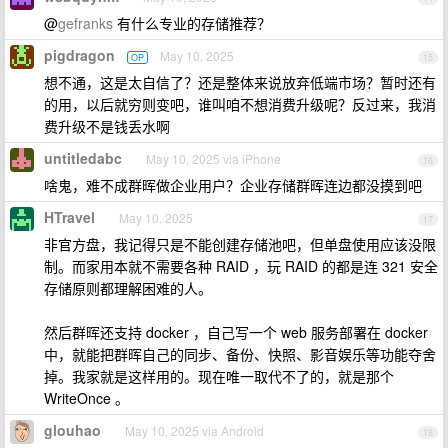
@
gefranks
有什么专业的存储推荐？
pigdragon
May 10, 2025
OP
15
想不通，这是太自信了？还是整体来说放弃低端市场？暂时还有
的用，以后就穷则变吧，谁叫咱不想消费升级呢？反过来，我消
费升级不是钱丢水啊
untitledabc
May 10, 2025 via iPhone
16
啥鬼，难不成群晖做企业用户？企业存储群晖连边都没摸到吧
HTravel
May 10, 2025
17
非官方盘，我记得只是不能创建存储池吧，但单盘使用应该没限
制。而家用本就不需要各种 RAID ，玩 RAID 的都是连 321 安全
存储原则都理解困难的人。
然后群晖还支持 docker ，自己写一个 web 服务部署在 docker
中，就能把群晖自己的同步、备份、快照、影音娱乐等功能夺舍
掉。我家就是这样用的。现在唯一取代不了的，就是那个
WriteOnce 。
glouhao
May 10, 2025 via Android
18