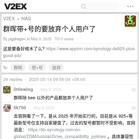
V2EX
NAS
›
群晖带+号的要放弃个人用户了
By
pigdragon
at May 9, 2025 · 7010 views
这是要备好棺木了么?
https://www.appinn.com/synology-ds925-plus-
good-job/
群晖
带+号
放弃
29 replies
•
2025-05-14 09:56:04 +08:00
littlewing
May 9, 2025
1
群晖除 bee 以外的产品都放弃个人用户了
lik750
May 9, 2025
2
去官网看了一下，是从 2025 年开始实行的，目前是从 925+等
最新型号仅支持自家硬盘了，过去的型号都暂时不受影响，官网
消息：
https://kb.synology.com/en-
global/DSM/tutorial/Drive_compatibility_policies
。具体兼容性