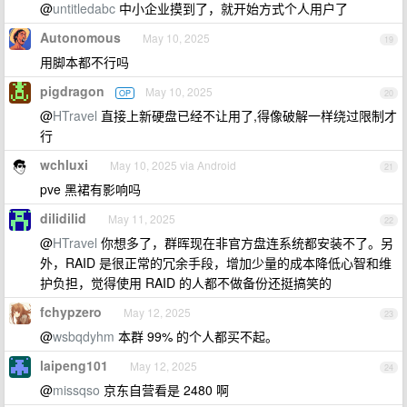
@
untitledabc
中小企业摸到了，就开始方式个人用户了
Autonomous
May 10, 2025
19
用脚本都不行吗
pigdragon
May 10, 2025
OP
20
@
HTravel
直接上新硬盘已经不让用了,得像破解一样绕过限制才
行
wchluxi
May 10, 2025 via Android
21
pve 黑裙有影响吗
dilidilid
May 11, 2025
22
@
HTravel
你想多了，群晖现在非官方盘连系统都安装不了。另
外，RAID 是很正常的冗余手段，增加少量的成本降低心智和维
护负担，觉得使用 RAID 的人都不做备份还挺搞笑的
fchypzero
May 12, 2025
23
@
wsbqdyhm
本群 99% 的个人都买不起。
laipeng101
May 12, 2025
24
@
missqso
京东自营看是 2480 啊