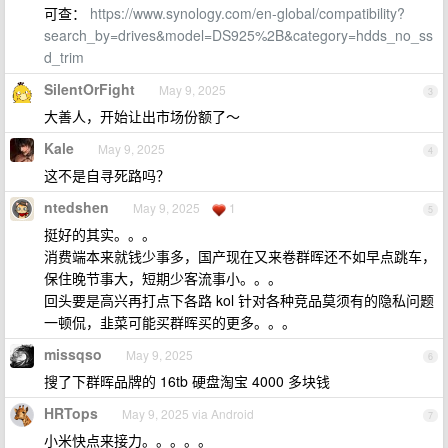
可查：
https://www.synology.com/en-global/compatibility?
search_by=drives&model=DS925%2B&category=hdds_no_ss
d_trim
SilentOrFight
May 9, 2025
3
大善人，开始让出市场份额了～
Kale
May 9, 2025
4
这不是自寻死路吗？
ntedshen
May 9, 2025
1
5
挺好的其实。。。
消费端本来就钱少事多，国产现在又来卷群晖还不如早点跳车，
保住晚节事大，短期少客流事小。。。
回头要是高兴再打点下各路 kol 针对各种竞品莫须有的隐私问题
一顿侃，韭菜可能买群晖买的更多。。。
missqso
May 9, 2025
6
搜了下群晖品牌的 16tb 硬盘淘宝 4000 多块钱
HRTops
May 9, 2025 via Android
7
小米快点来接力。。。。。