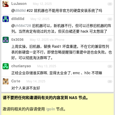
LuJason
May 12, 2025
25
@
dilidilid
#22 就机器也不能用非官方的硬盘安装系统了吗
dilidilid
May 12, 2025
26
@
zh584728
旧机器可以，新机器不行，但可以迁移旧机器的阵
列。当然肯定有绕过的方法，但买白裙还要 hack 可太憋屈了
0x3036
May 12, 2025 via iPhone
27
上周实操，旧机器，替换 Raid1 坏盘重建。不在它的兼容性列
表的新硬盘一定不行，即使忽略提醒强行重建中途也会失败。也
好，可以彻底淘汰群晖了。
chutianyao
May 13, 2025
28
正经企业存储谁买群晖, 显得太业余了, emc 、h3c 不项嘛
Co1e
May 14, 2025
29
对个人来讲不友好
请不要把任何和邀请码有关的内容发到 NAS 节点。
邀请码相关的内容请使用
/go/in
节点。