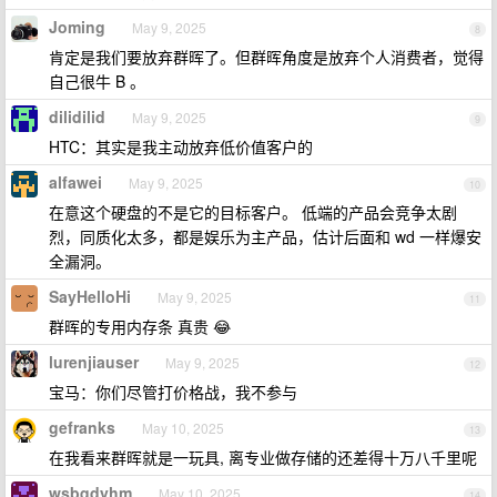
Joming
May 9, 2025
8
肯定是我们要放弃群晖了。但群晖角度是放弃个人消费者，觉得
自己很牛 B 。
dilidilid
May 9, 2025
9
HTC：其实是我主动放弃低价值客户的
alfawei
May 9, 2025
10
在意这个硬盘的不是它的目标客户。 低端的产品会竞争太剧
烈，同质化太多，都是娱乐为主产品，估计后面和 wd 一样爆安
全漏洞。
SayHelloHi
May 9, 2025
11
群晖的专用内存条 真贵 😂
lurenjiauser
May 9, 2025
12
宝马：你们尽管打价格战，我不参与
gefranks
May 10, 2025
13
在我看来群晖就是一玩具, 离专业做存储的还差得十万八千里呢
wsbqdyhm
May 10, 2025
14