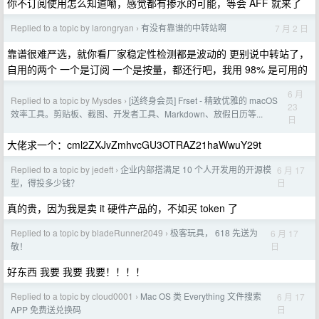
你不订阅使用怎么知道嘞，感觉都有掺水的可能，等会 AFF 就来了
Replied to a topic by larongryan
有没有靠谱的中转站啊
7 月 2 日
›
靠谱很难严选，就你看厂家稳定性检测都是波动的 更别说中转站了，
自用的两个 一个是订阅 一个是按量，都还行吧，我用 98% 是可用的
6 月
Replied to a topic by Mysdes
[送终身会员] Frset - 精致优雅的 macOS
›
23
效率工具。剪贴板、截图、开发者工具、Markdown、放假日历等...
日
大佬求一个：cml2ZXJvZmhvcGU3OTRAZ21haWwuY29t
Replied to a topic by jedeft
企业内部搭满足 10 个人开发用的开源模
6 月 17
›
日
型，得投多少钱？
真的贵，因为我是卖 it 硬件产品的，不如买 token 了
Replied to a topic by bladeRunner2049
极客玩具， 618 先送为
6 月 17
›
日
敬！
好东西 我要 我要 我要！！！！
Replied to a topic by cloud0001
Mac OS 类 Everything 文件搜索
6 月 17
›
日
APP 免费送兑换码