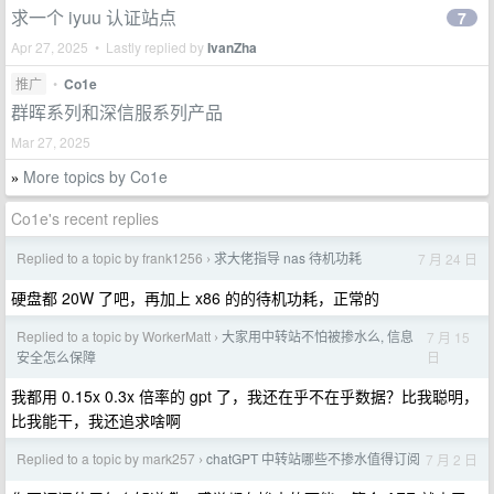
求一个 iyuu 认证站点
7
Apr 27, 2025 • Lastly replied by
IvanZha
推广
•
Co1e
群晖系列和深信服系列产品
Mar 27, 2025
More topics by Co1e
»
Co1e's recent replies
Replied to a topic by frank1256
求大佬指导 nas 待机功耗
7 月 24 日
›
硬盘都 20W 了吧，再加上 x86 的的待机功耗，正常的
Replied to a topic by WorkerMatt
大家用中转站不怕被掺水么, 信息
7 月 15
›
日
安全怎么保障
我都用 0.15x 0.3x 倍率的 gpt 了，我还在乎不在乎数据？比我聪明，
比我能干，我还追求啥啊
Replied to a topic by mark257
chatGPT 中转站哪些不掺水值得订阅
7 月 2 日
›