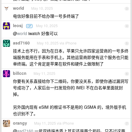
world
May 10, 2025
3
电信好像目前不给办理一号多终端了
leosj
May 10, 2025
OP
4
@
world
iwatch 好像可以
asd7160
May 10, 2025 via iPhone
5
技术上也不行，因为在日本，苹果只允许四家运营商的一号多终
端服务能用在手表和手机上。其他运营商即使有这个服务也只能
单终端。这个肯定是苹果在软件和硬件上做限制了
billccn
May 11, 2025
6
你要有关系直接给你下二维码，你要没关系，即使你通过漏洞写
号成功了，人家后台一扫发现你的 IMEI 不在白名单里面就封
掉。
另外国内现有 eSIM 的根证书不是用的 GSMA 的，境外版手机
也识别不了。
orangy
May 11, 2025 via iPhone
7
@
asd7160
一号双终端本质上其实还是两个号码，只不过这两