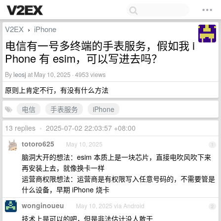
V2EX
iPhone
›
电信有一号多终端的手表服务，假如我 i
Phone 有 esim，可以写进去吗？
By
leosj
at May 10, 2025 · 4953 views
原则上肯定不行，有没有什么方法
电信
手表服务
iPhone
13 replies
•
2025-07-02 22:03:57 +08:00
totoro625
May 10, 2025
1
脑洞大开的想法：esim 本质上是一块芯片，直接电吹风吹下来
再安装上去，就像换卡一样
运营商权限想法：运营商是有权限写入任意号码的，不需要管是
什么设备，早期 iPhone 烧卡
wonginoueu
May 10, 2025 via Android
2
技术上是可以的吧，但是非法估计没人敢干