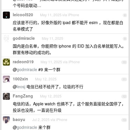
个号码会联动…
leicool520
May 11, 2025 via iPhone
8
应该是不行的，好像外版的 ipad 都不能开 esim ，现在都是白
名单模式了
godmiracle
May 11, 2025
9
国内是白名单，你能把你 iphone 的 EID 加入白名单就能写入。
群里有移动的成功的。
radeon019
May 11, 2025 via iPhone
10
@
godmiracle
#9 来一个群
1002xin
May 12, 2025
11
@
leosj
电信已经不给开了，垃圾的不行
FangZang
May 12, 2025
12
电信的话，Apple watch 也搞不了，这个服务直接就全国停了，
投诉也没用，一直说在升级
baoyu
Jul 2, 2025 via iPhone
13
@
godmiracle
来个群