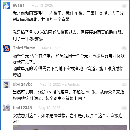
evan1
May 13, 2025
25
我之前和同事租在一栋楼里，我住 4 楼，同事住 8 楼，房间分
别朝南和朝北，共用的一个宽带。
我是搞了条 80 米的网线从楼顶过去，直接接的同事的路由器。
用了一年稳稳的。
ThirdFlame
May 13, 2025
26
隔壁单元 估计有点难。 如果是同一个单元，直接从弱电井网线
穿就可以了。
隔壁单元的话 得需要下到地下室或者地下管道，施工难度成倍
增加
gbqqaybc
May 13, 2025 via Android
27
当然可以啊，也就 15 楼的距离，不超过 50 米，从你父母家放
根网线接到你家，装个路由器就能上网了
fmd12345
May 13, 2025
28
突然想到这个，如果是隔壁楼，岂不是可以弄个这个，直接连
wifi