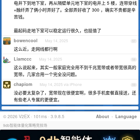
电井下到地下室，再从隔壁单元地下室的电井上 5 楼，连带穿线
+融纤弄了俩小时弄好了。全部弄好收了 300 ，确实不贵都是辛
苦钱。
最起码走地下室可以稳定运行很久，也挺值了
bowencool
May 14, 2025
57
这么近，走网线都行啊
Liamccc
May 14, 2025
58
这么说起来，其实一般家庭完全用不到千兆宽带或者带宽很高的
宽带。几家合用一个完全没问题。
chapiom
May 14, 2025 via iPhone
59
没必要太复杂了，宽带现在很便宜啊，很多手机套餐直接送，还
有些老人专属的更便宜。
© 2026 V2EX · 101ms · 3.9.8.5
About
·
Language
9db智能体量化策略竞技场