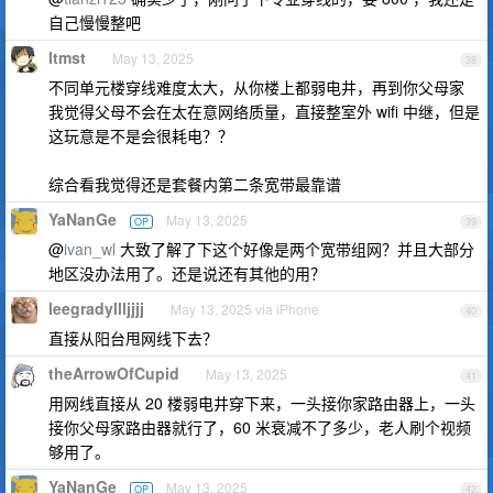
自己慢慢整吧
ltmst
May 13, 2025
38
不同单元楼穿线难度太大，从你楼上都弱电井，再到你父母家
我觉得父母不会在太在意网络质量，直接整室外 wifi 中继，但是
这玩意是不是会很耗电？？
综合看我觉得还是套餐内第二条宽带最靠谱
YaNanGe
May 13, 2025
OP
39
@
ivan_wl
大致了解了下这个好像是两个宽带组网？并且大部分
地区没办法用了。还是说还有其他的用？
leegradyllljjjj
May 13, 2025 via iPhone
40
直接从阳台甩网线下去？
theArrowOfCupid
May 13, 2025
41
用网线直接从 20 楼弱电井穿下来，一头接你家路由器上，一头
接你父母家路由器就行了，60 米衰减不了多少，老人刷个视频
够用了。
YaNanGe
May 13, 2025
OP
42