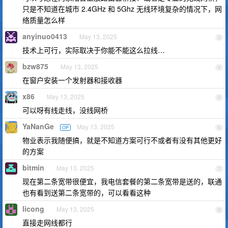
只是不知道在城市 2.4GHz 和 5Ghz 无线环境复杂的情况下，网
络质量怎么样
anyinuo0413
May 13, 2025
3
技术上可行，实际取决于你能不能这么拉线…
bzw875
May 13, 2025
4
在窗户安装一个发射器和接收器
x86
May 13, 2025
5
可以呀有线走线，没线网桥
YaNanGe
May 13, 2025
OP
6
物业表示我随便搞，就是不知道方案可行不或者有没有其他更好
的方案
bitmin
May 13, 2025
7
现在第二条宽带很便宜，我电信套餐的第二条宽带是送的，联通
也有看到送第二条宽带的，可以看看这种
licong
May 13, 2025
8
直接走网线都行