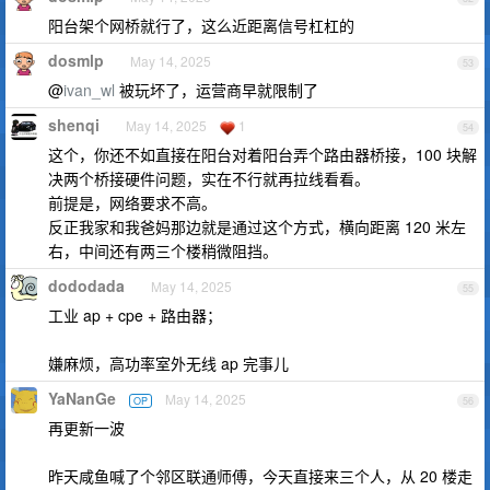
阳台架个网桥就行了，这么近距离信号杠杠的
dosmlp
May 14, 2025
53
@
ivan_wl
被玩坏了，运营商早就限制了
shenqi
May 14, 2025
1
54
这个，你还不如直接在阳台对着阳台弄个路由器桥接，100 块解
决两个桥接硬件问题，实在不行就再拉线看看。
前提是，网络要求不高。
反正我家和我爸妈那边就是通过这个方式，横向距离 120 米左
右，中间还有两三个楼稍微阻挡。
dododada
May 14, 2025
55
工业 ap + cpe + 路由器；
嫌麻烦，高功率室外无线 ap 完事儿
YaNanGe
May 14, 2025
OP
56
再更新一波
昨天咸鱼喊了个邻区联通师傅，今天直接来三个人，从 20 楼走