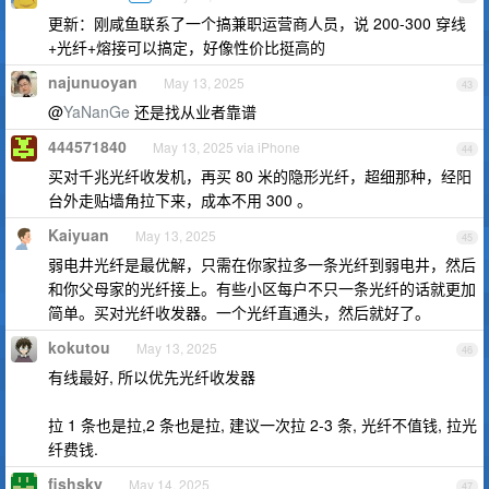
更新：刚咸鱼联系了一个搞兼职运营商人员，说 200-300 穿线
+光纤+熔接可以搞定，好像性价比挺高的
najunuoyan
May 13, 2025
43
@
YaNanGe
还是找从业者靠谱
444571840
May 13, 2025 via iPhone
44
买对千兆光纤收发机，再买 80 米的隐形光纤，超细那种，经阳
台外走贴墙角拉下来，成本不用 300 。
Kaiyuan
May 13, 2025
45
弱电井光纤是最优解，只需在你家拉多一条光纤到弱电井，然后
和你父母家的光纤接上。有些小区每户不只一条光纤的话就更加
简单。买对光纤收发器。一个光纤直通头，然后就好了。
kokutou
May 13, 2025
46
有线最好, 所以优先光纤收发器
拉 1 条也是拉,2 条也是拉, 建议一次拉 2-3 条, 光纤不值钱, 拉光
纤费钱.
fishsky
May 14, 2025
47