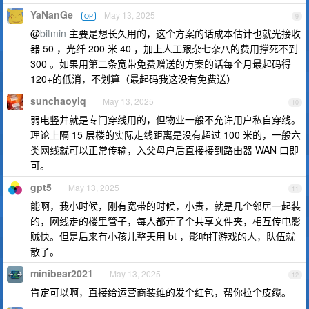
YaNanGe
May 13, 2025
OP
9
@
bitmin
主要是想长久用的，这个方案的话成本估计也就光接收
器 50 ，光纤 200 米 40 ，加上人工跟杂七杂八的费用撑死不到
300 。如果用第二条宽带免费赠送的方案的话每个月最起码得
120+的低消，不划算（最起码我这没有免费送）
sunchaoylq
May 13, 2025
10
弱电竖井就是专门穿线用的，但物业一般不允许用户私自穿线。
理论上隔 15 层楼的实际走线距离是没有超过 100 米的，一般六
类网线就可以正常传输，入父母户后直接接到路由器 WAN 口即
可。
gpt5
May 13, 2025
11
能啊，我小时候，刚有宽带的时候，小贵，就是几个邻居一起装
的，网线走的楼里管子，每人都弄了个共享文件夹，相互传电影
贼快。但是后来有小孩儿整天用 bt ，影响打游戏的人，队伍就
散了。
minibear2021
May 13, 2025
12
肯定可以啊，直接给运营商装维的发个红包，帮你拉个皮缆。