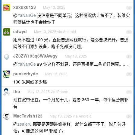
xuxuxu123
May 13, 2025
19
@
YaNanGe
没注意是不同单元；这种情况估计搞不了，装维实
师傅估计也不会给你干
cdwyd
May 13, 2025 via Android
20
距离不超过 100 米，直接普通网线就行，没必要搞光纤。普通
网线不用添加设备，跑千兆都没问题。
JZ8ZW193q6W9Awgy
May 13, 2025
21
@
YaNanGe
#9 你这样不划算，还是直接第二条光纤划算。。。
punkerhyde
May 13, 2025
22
100 米网线多少钱
tho
May 13, 2025 via iPhone
23
现在宽带便宜，一个月加十几，或者 360 一年，每个运营商都
有
MacTavish123
May 13, 2025 via Android
24
@
zealer8
那要是硬跟装维抬杠，就什么都干不了。说几句好
话，可能连公网 IP 都给了。