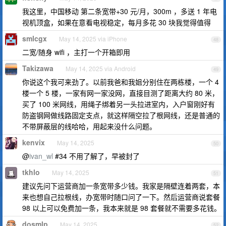
我这里，中国移动 第二条宽带+30 元/月，300m ，多送 1 年电
视机顶盒，如果在意看电视稳定，每月多花 30 块我觉得值得
smlcgx
May 14, 2025 via iPhone
48
二宽/随身 wifi ，主打一个开箱即用
Takizawa
May 14, 2025 via Android
49
你说这个我可来劲了。以前我爸和我姐分别住在两栋楼，一个 4
楼一个 5 楼，一家有网一家没网，直接目测了距离大约 80 米，
买了 100 米网线，用绳子绑着另一头拉进室内，入户窗刚好有
防盗钢网做线路固定支点，就这样隔空拉了根网线，还是普通的
不带屏蔽层的线哈哈，用起来没什么问题。
kenvix
May 14, 2025
50
@
ivan_wl
#34 不用了解了，早被封了
tkhlo
May 14, 2025
51
建议先问下运营商加一条宽带多少钱。我家是隔壁连着两套，本
来也想自己拉根线，办宽带时随口问了一下。然后运营商说套餐
98 以上可以免费加一条，我本来就是 98 套餐就不需要多花钱。
dosmlp
May 14, 2025
52