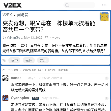
V2EX
问与答
›
突发奇想，跟父母在一栋楼单元挨着能
否共用一个宽带？
By
YaNanGe
at May 13, 2025 · 7714 views
我在顶楼（ 20 ） 父母在 5 楼，在同一栋楼单元挨着的，能否通过拉
光纤从楼顶跨越到隔壁单元的弱电箱，从内部下延到 5 楼给父母用？
宽带
光纤
共用
59 replies
•
2025-05-14 21:15:56 +08:00
cunoe
May 13, 2025 via Android
1
跟宽带的说一下，帮你走弱电井下去，好一点走光纤，差一点可
以走超六类的室外网线
Cyanopica
May 13, 2025
PRO
2
走线当然是首选，如果行不通，并且父母对网络质量要求不高，
可以考虑在两家阳台上放路由器桥接？或者是专业的无线网桥，