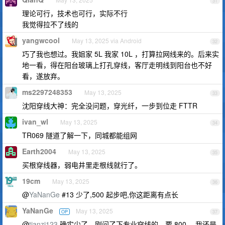
31
理论可行，技术也可行，实际不行
我觉得拉不了线的
yangwcool
May 13, 2025 via Android
32
巧了我也想过。我姐家 5L 我家 10L ，打算拉网线来的。后来实
地一看，得在阳台玻璃上打孔穿线，客厅走明线到阳台也不好
看，遂放弃。
ms2297248353
May 13, 2025
33
沈阳穿线大神：完全没问题，穿光纤，一步到位走 FTTR
ivan_wl
May 13, 2025
34
TR069 隧道了解一下，同城都能组网
Earth2004
May 13, 2025
35
买根穿线器，弱电井里走根线就行了。
19cm
May 13, 2025
36
@
YaNanGe
#13 少了,500 起步吧,你这距离有点长
YaNanGe
May 13, 2025
OP
37
@
tianzi123
确实少了，刚问了下专业穿线的，要 800 ，我还是