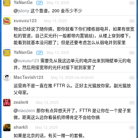
YaNanGe
May 13, 2025
OP
13
@
jstony
这个靠谱，200 金币少不少
xuxuxu123
May 13, 2025
14
物业已经说了随你搞，那你就看下你们楼栋弱电井，如果有很宽
松的管道，自己买光纤(一般都带内置钢丝)，从楼上穿到楼下，
能看到就基本没问题了；但是还要考虑怎么从弱电井到家里
YaNanGe
May 13, 2025
OP
15
@
xuxuxu123
需要先从我这边单元的电井出来到隔壁单元的电
井，然后用接宽带的光纤对接下就到家里了
MacTavish123
May 13, 2025 via Android
16
运营商不是一直在推 FTTR 么。正好主光猫放你家。副光猫放
父母家。
zealer8
May 13, 2025
17
@
xiaozecn
那你有点异想天开了，FTTR 是让你在一个屋子里
做，距离这么远你看装机师傅肯定不会给你搞
sharkli
May 13, 2025
18
如果是北京的话，有买一赠一的套餐。