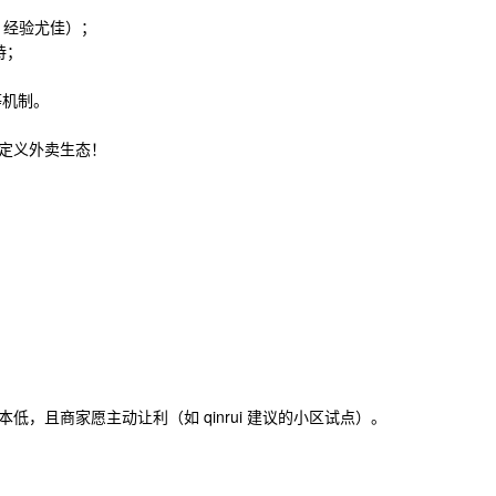
ana 经验尤佳）；
持；
等机制。
定义外卖生态！
，且商家愿主动让利（如 qinrui 建议的小区试点）。