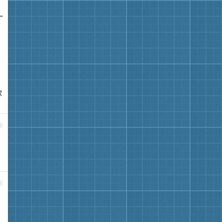
一
款
8
9