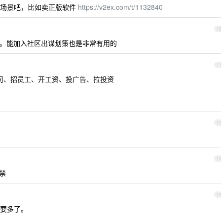
他场景吧，比如卖正版软件
https://v2ex.com/t/1132840
1
。能加入社区出谋划策也是非常有用的
1
公司、招员工、开工资、投广告、拉投资
1
1
封禁
1
要多了。