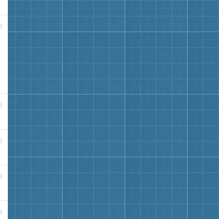
5
6
7
8
9