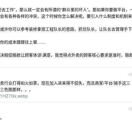
矩去工作”，那么就一定会有所谓的“群众里的坏人”。那如果你要做平台，
会有各种各样的冲突，这个时候你怎么解决呢。要引入什么制度和机制来
或许你可以参考装修拿捏工程队长的思路，抓住队长，让队长去管理手下
你的成本蹭蹭往上窜……
决赔偿赔款让顾客体谅\满意，我觉得点外卖的顾客核心要求是准时，赔
1
卖行业打得如火如荼，现在加入进来得不偿失，而且商家/平台/骑手这三
三色图那样，，，
phf1HZ7I9x.webp
1
。