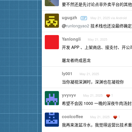
要不然还是先讨论点非外卖平台的其
ugugzh
May 21, 2025 via Android
OP
@
runlongyao2
技术栈也还没最终确定
Yanlongli
May 21, 2025
开发 APP 、上架商店、接支付、开
屠龙者终成恶龙
ly001
May 21, 2025
当你凝视深渊时，深渊也在凝视你
yvyvyv
1
May 21, 2025
希望不会因 1000 一晚的深夜牛肉汤
coolcoffee
1
May 21, 2025
我再来泼盆冷水，我觉得运营比技术重