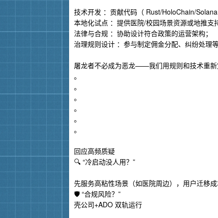
技术开发 ：贡献代码（ Rust/HoloChain/Sol
本地化试点 ：提供医院/校园场景资源或地推支
法律与合规 ：协助设计符合政策的运营架构；
治理规则设计 ：参与制定佣金分配、纠纷处理
屠龙者不必成为恶龙——我们用规则和技术重新
。
。
。
。
。
。
回应高频质疑
🔍 “冷启动没人用？”
先服务高粘性场景（如医院周边），用户迁移成本低
🛡️ “合规风险？”
壳公司+ADO 双轨运行