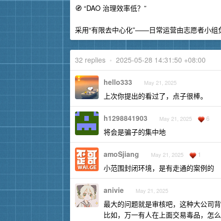
🧭 “DAO 治理效率低？”
采用“有限去中心化”——日常运营由志愿者小
32 replies
•
2025-05-28 14:31:50 +08:00
hello333
May 21, 2025
上次你提出的看过了，点子很棒。
h1298841903
6
May 21, 2025
将会是骗子的集中地
amoSjiang
1
May 21, 2025
小范围封闭环境，是有走通的案例的
anivie
May 21, 2025
最大的问题就是审核吧，这种大公司背
比如，万一有人在上面交易毒品，怎么