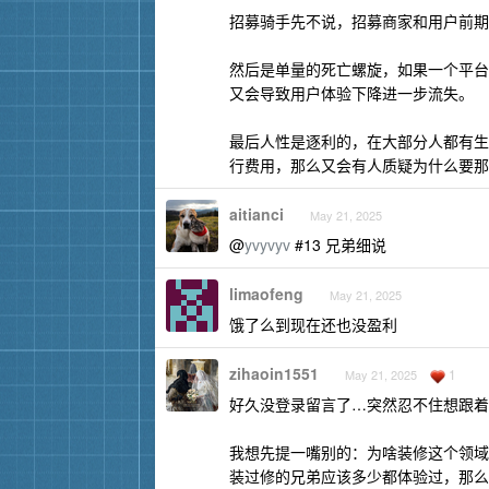
招募骑手先不说，招募商家和用户前期
然后是单量的死亡螺旋，如果一个平台
又会导致用户体验下降进一步流失。
最后人性是逐利的，在大部分人都有生
行费用，那么又会有人质疑为什么要那
aitianci
May 21, 2025
@
yvyvyv
#13 兄弟细说
limaofeng
May 21, 2025
饿了么到现在还也没盈利
zihaoin1551
1
May 21, 2025
好久没登录留言了…突然忍不住想跟着
我想先提一嘴别的：为啥装修这个领域
装过修的兄弟应该多少都体验过，那么