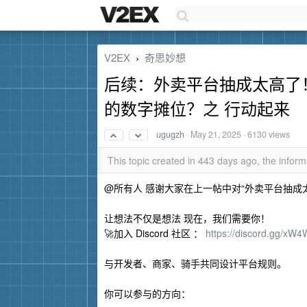
V2EX
奇思妙想
›
后续：外卖平台抽成太高了
的数字摊位？之 行动起来
ugugzh
·
May 21, 2025
· 6130 views
This topic created in 443 days ago, the info
@所有人 感谢大家在上一帖中对“外卖平台抽
让想法不仅是想法 现在，我们需要你！
🚀加入 Discord 社区 ：
https://discord.gg/xW
与开发者、商家、骑手共同设计平台规则。
你可以参与的方向：