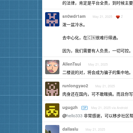
的法律，肯定是平台全责，到时候主要
sn0wdr1am
2
May 21, 2025
泼一盆冷水。
去中心化，在🇨🇳很难行得通。
因为，我们需要有人负责，一切可控。
AllenTsui
May 21, 2025
二楼说的对，将会成为骗子的集中地。
runlongyao2
May 21, 2025
肉身还在国内，可不敢瞎搞。而且你写的
ugugzh
May 21, 2025 via Android
OP
@
hello333
非常感谢，可以移步社区
dallaslu
May 21, 2025