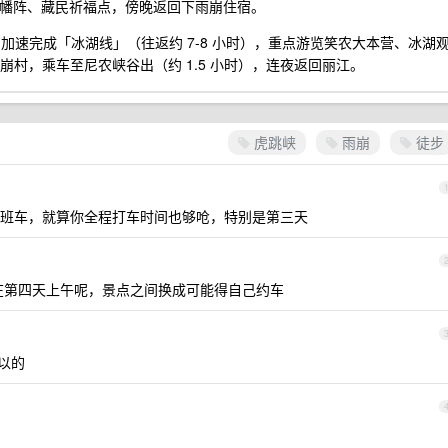
经经幡阵、藏民祈福点，傍晚返回下雨崩住宿。
村出发，加速完成「冰湖线」（往返约 7-8 小时），重点游览笑农大本营、冰湖
回雨崩村，乘车至尼农峡谷出（约 1.5 小时），连夜返回丽江。
虎跳峡
雨崩
徒步
班车，就算你全程打车时间也够呛，特别是第三天
在第四天上午呢，景点之间换成可能得自己约车
以的