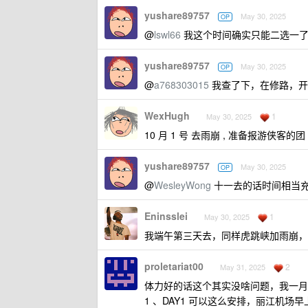
yushare89757
May 30, 2025
OP
@
lswl66
我这个时间确实只能二选一
yushare89757
May 30, 2025
OP
@
a768303015
我查了下，在修路，开
WexHugh
1
May 30, 2025
10 月 1 号 去雨崩 , 准备报游侠客的团
yushare89757
May 30, 2025
OP
@
WesleyWong
十一去的话时间相当
Eninsslei
1
May 30, 2025
我端午第三天去，同样虎跳峡加雨崩，一
proletariat00
2
May 31, 2025
体力好的话这个其实没啥问题，我一月
1 、DAY1 可以这么安排，丽江机