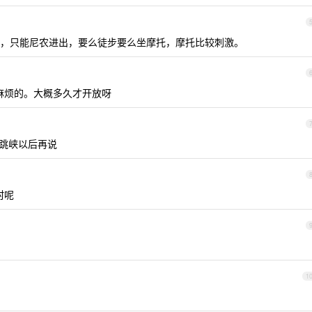
，只能尼农进出，要么徒步要么坐摩托，摩托比较刺激。
麻烦的。大概多久才开放呀
跳峡以后再说
村呢
1