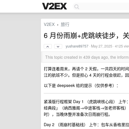
V2EX
旅行
›
6 月份雨崩+虎跳峡徒步，
yushare89757
·
May 27, 2025
· 4125 vi
This topic created in 439 days ago, the info
打算连着周末，再请个 2 天假，一共四天的时
江的航班不少。但是担心 4 天的行程会很赶，
以下是 deepseek 给的提示（仅供参考）：
紧凑版行程框架‌ ‌Day 1 （虎跳峡核心段）‌
经典段」（纳西雅阁→中途客栈→张老师客栈），全程约
时），当晚休整并准备次日雨崩行程。
‌Day 2 （雨崩村基础线）‌ ‌上午‌：包车从香