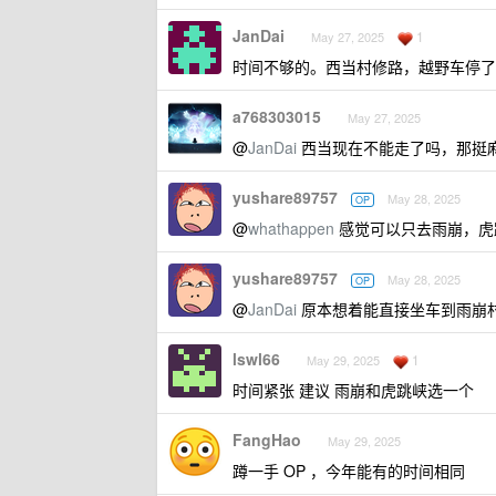
JanDai
1
May 27, 2025
时间不够的。西当村修路，越野车停了
a768303015
May 27, 2025
@
JanDai
西当现在不能走了吗，那挺
yushare89757
May 28, 2025
OP
@
whathappen
感觉可以只去雨崩，虎
yushare89757
May 28, 2025
OP
@
JanDai
原本想着能直接坐车到雨崩
lswl66
1
May 29, 2025
时间紧张 建议 雨崩和虎跳峡选一个
FangHao
May 29, 2025
蹲一手 OP ，今年能有的时间相同