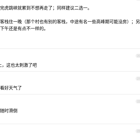
完虎跳峡就累到不想再走了；同样建议二选一。
客栈住一晚（那个村也有别的客栈，中途有名一些高峰期可能没房）；另
下午还是有点不一样的。
2
上，这也太刺激了吧
2
看好天气了
2
随时滑倒
2