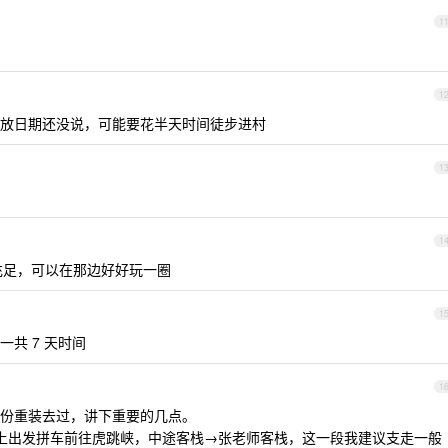
1
了
1
放日期还没说，可能要花半天时间徒步进村
1
1
充足，可以在那边好好玩一圈
1
共 7 天时间
1
份重装去过，讲下重要的几点。
场早上出发拼车前往虎跳峡，中途客栈→张老师客栈，这一段我建议支走一般