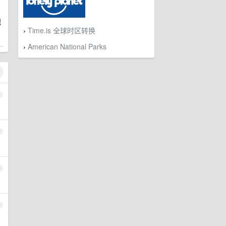
观
Time.is 全球时区转换
›
American National Parks
›
1
2
3
4