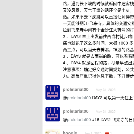
路，遇到长下坡的时候就返回中途客栈
又没风景，天气干燥的话还全是土灰，
话。如果不去下虎跳可以直接让师傅带到
一天能够丽江-飞来寺，具体的交通安排
拉到飞来寺中间有个金沙江大转弯的打卡
2 、DAY2 早上出发前往西当村徒
痛也就花了这么多时间，大概 1000 
两三点，可以当天去神瀑，神瀑的路基
3 、DAY3 就是去雨崩的路，可以
4 、DAY4 就是回程的路，尽量早点出
注意事项：确定好交通时间规划，公共
力。高反严重记得休息下撤，下好徒步
proletariat00
May 31, 2025
@
proletariat00
DAY2 可以第一天住
proletariat00
May 31, 2025
@
proletariat00
#16 DAY2 飞来寺
hoogle
1
Jun 1, 2025