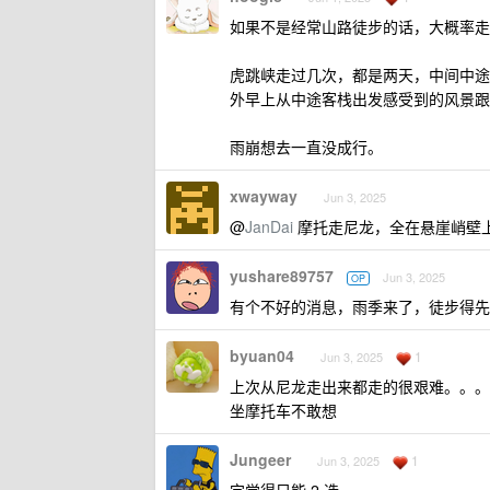
如果不是经常山路徒步的话，大概率走
虎跳峡走过几次，都是两天，中间中途
外早上从中途客栈出发感受到的风景跟
雨崩想去一直没成行。
xwayway
Jun 3, 2025
@
JanDai
摩托走尼龙，全在悬崖峭壁
yushare89757
Jun 3, 2025
OP
有个不好的消息，雨季来了，徒步得先
byuan04
1
Jun 3, 2025
上次从尼龙走出来都走的很艰难。。。
坐摩托车不敢想
Jungeer
1
Jun 3, 2025