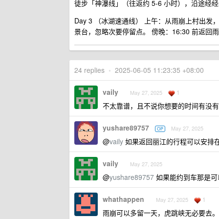
徒步「神瀑线」（往返约 5-6 小时），沿途
‌Day 3 （冰湖速通线）‌ ‌上午‌：从雨崩上
景台，忽略次要停留点。 ‌傍晚‌：16:30 前返
24 replies
•
2025-06-05 11:23:35 +08:00
vaily
1
May 27, 2025
不太靠谱，且不说你想要的时间有没有
yushare89757
May 27, 2025
OP
@
vaily
如果返回丽江的行程可以安排
vaily
May 27, 2025
@
yushare89757
如果能约到车那是可
whathappen
1
May 27, 2025
雨崩可以多留一天，虎跳峡无必要去。