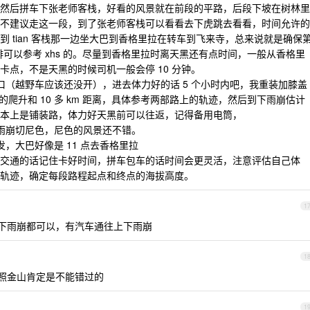
然后拼车下张老师客栈，好看的风景就在前段的平路，后段下坡在树林里
不建议走这一段，到了张老师客栈可以看看去下虎跳去看看，时间允许的
 tian 客栈那一边坐大巴到香格里拉在转车到飞来寺，总来说就是确保
可以参考 xhs 的。尽量到香格里拉时离天黑还有点时间，一般从香格里
点，不是天黑的时候司机一般会停 10 分钟。
步路口（越野车应该还没开），进去体力好的话 5 个小时内吧，我重装加膝盖
多的爬升和 10 多 km 距离，具体参考两部路上的轨迹，然后到下雨崩估计
本上是铺装路，体力好天黑前可以往返，记得备用电筒，
看看雨崩切尼色，尼色的风景还不错。
发，大巴好像是 11 点去香格里拉
交通的话记住卡好时间，拼车包车的话时间会更灵活，注意评估自己体
轨迹，确定每段路程起点和终点的海拔高度。
1
上下雨崩都可以，有汽车通往上下雨崩
1
的日照金山肯定是不能错过的
1