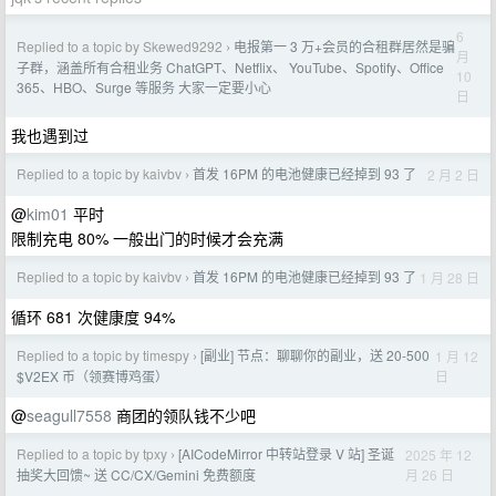
6
Replied to a topic by Skewed9292
电报第一 3 万+会员的合租群居然是骗
›
月
子群，涵盖所有合租业务 ChatGPT、Netflix、 YouTube、Spotify、Office
10
365、HBO、Surge 等服务 大家一定要小心
日
我也遇到过
Replied to a topic by kaivbv
首发 16PM 的电池健康已经掉到 93 了
2 月 2 日
›
@
kim01
平时
限制充电 80% 一般出门的时候才会充满
Replied to a topic by kaivbv
首发 16PM 的电池健康已经掉到 93 了
1 月 28 日
›
循环 681 次健康度 94%
Replied to a topic by timespy
[副业] 节点：聊聊你的副业，送 20-500
1 月 12
›
日
$V2EX 币（领赛博鸡蛋）
@
seagull7558
商团的领队钱不少吧
Replied to a topic by tpxy
[AICodeMirror 中转站登录 V 站] 圣诞
2025 年 12
›
月 26 日
抽奖大回馈~ 送 CC/CX/Gemini 免费额度