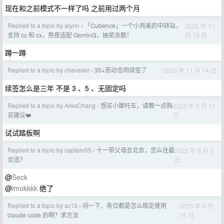
现在和之前模式不一样了吗 之前用过两个月
Replied to a topic by alynn
「Cubence」一个小而美的中转站，
2025 年 11
›
月 19 日
支持 cc 和 cx，熬夜适配 Gemini3，抽奖余额！
蹲一蹲
Replied to a topic by chevalier
35+劳动合同续签了
2025 年 11 月 14 日
›
续签怎么是三年 不是 3 、5 、无固定吗
Replied to a topic by AresChang
想买小摩托车，请教一点购
2025 年 9 月 11
›
日
买建议❤️
试试踏板啊
Replied to a topic by captain55
十一带父母去北京，怎么住最
2025 年 9 月 5
›
日
合适？
@
Seck
@
imokkkk
绝了
Replied to a topic by sc13
问一下，各位都是怎么稳定使用
2025 年 8 月
›
15 日
claude code 的啊？求方法