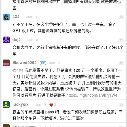
接用管理号把我移除出群并且删掉我所有聊天记录 就是做贼心
虚
4X4
Jun 10
10
？不至于吧，在这个群好多年了，而且也上过一些车，除了
GPT 没上过，其他流媒体的车还都挺稳的啊。
daj2
Jun 10
11
合租大群里，之前非审核车还有的时候，我还在群了开了好几个
车
Skewed9292
Jun 10
OP
12
@
4X4
我也觉得不至于，但是事实 120 元 一个季度，我用了一
个月 目前彻底失联，我在 3 万+会员的群里说给他机会等他一
天，实际都没发多少内容，直接被 T 了 并且删掉我所有的聊天
记录，后面有一个朋友联系我 说他也被骗子，所以这重重行为
你可以看图片 石锤了就是骗子
https://imgur.com/a/9k7j1W4
luckysix
Jun 10
2
13
霸主的车考虑直接 pass 吧，看发车频次就知道是职业玩家，而
且他那个车算一下就知道，溢价过于离谱