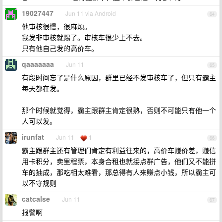
19027447
Jun 11 via Android
64
他审核很慢，很麻烦。
我发非审核就踢了。审核车很少上不去。
只有他自己发的高价车。
qaaaaaaa
Jun 11
65
有段时间忘了是什么原因，群里已经不发审核车了，但只有霸主
每天都在发。
那个时候就觉得，霸主跟群主肯定很熟，否则不可能只有他一个
人可以发。
irunfat
Jun 11
1
66
霸主跟群主还有管理们肯定有利益往来的，高价车赚价差，赚信
用卡积分，卖里程票，本身合租也就接点群广告，他们又不能拼
车的抽成，那吃相太难看，那总得有人来赚点小钱，所以霸主可
以不守规则
catcalse
Jun 11
67
报警啊