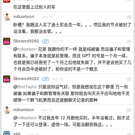
在这里面上过别人的车
mikaelson
Jun 10
28
卧槽？我跟这人买了迪士尼会员一年。。。然后我的节点被封了
没法看，我都没去管。。。
Skewed9292
Jun 10
OP
29
@
mikaelson
兄弟 我跟你的不一样 我是纯被骗 而且骗子和管理
有联系，骗子本身就是前管理，而且 GPT 的号是一个月一续，
也就是我已经用完了一个月之后他就失联了，并不是说他买了几
个月会员中途被封了，和你说的不是一个概念
Skewed9292
Jun 10
OP
30
@
BretTaylor
只能说你运气好，但是我想说在这个群里 万一你
被骗 如果骗子和群管理有关联 那你就会叫天天不应叫地地不灵
顺带一个群飞机票而且还是删聊天记录的那种
mikaelson
Jun 10
31
@
mikaelson
不过我去年 12 月跟他买的，半年没看过，刚才试
了一下还可以登录，虚惊一场。可能没翻到我这。。。
x86
Jun 10
32