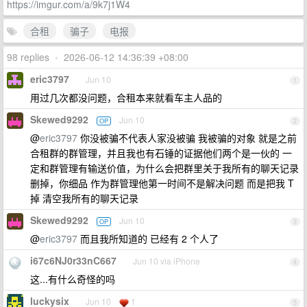
https://imgur.com/a/9k7j1W4
合租
骗子
电报
98 replies
•
2026-06-12 14:36:39 +08:00
eric3797
Jun 10
1
用过几次都没问题，合租本来就看车主人品的
Skewed9292
Jun 10
OP
2
@
eric3797
你没被骗不代表人家没被骗 我被骗的对象 就是之前
合租群的群管理，并且我也有石锤的证据他们两个是一伙的 一
定和群管理有输送价值，为什么会把群里关于我所有的聊天记录
删掉，你细品 作为群管理他第一时间不是解决问题 而是把我 T
掉 清空我所有的聊天记录
Skewed9292
Jun 10
OP
3
@
eric3797
而且我所知道的 已经有 2 个人了
i67c6NJ0r33nC667
Jun 10 via iPhone
4
这...有什么奇怪的吗
luckysix
Jun 10
1
5