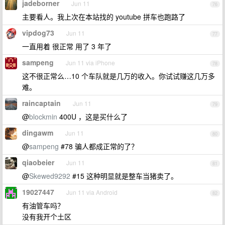
jadeborner
Jun 11
76
主要看人。我上次在本站找的 youtube 拼车也跑路了
vipdog73
Jun 11
77
一直用着 很正常 用了 3 年了
sampeng
Jun 11 via iPhone
78
这不很正常么…10 个车队就是几万的收入。你试试赚这几万多
难。
raincaptain
Jun 11
79
@
blockmin
400U ，这是买什么了
dingawm
Jun 11
80
@
sampeng
#78 骗人都成正常的了？
qiaobeier
Jun 11
81
@
Skewed9292
#15 这种明显就是整车当猪卖了。
19027447
Jun 11 via Android
82
有油管车吗？
没有我开个土区