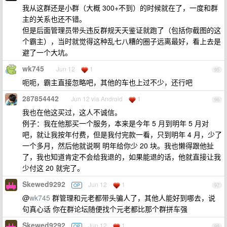
我从这群还是小群（大概 300+不到）的时候就在了，一度和群
主的关系也还不错。
但是后面管理员带头违反群规天天鉴证就跑了（包括你截图的这
个霸主），当时就觉得这种乱七八糟的圈子远离最好，看上去是
避了一个大坑。
wk745
Jun 12
1
95
呃呃，霸主直接忽略吧，其他的车也上过不少，还行吧
287854442
Jun 12 via Android
1
96
我也在他这买过，这人不诚信。
例子：我在他那买一个服务，本来是今年 5 月到明年 5 月对
吧，就让我按年付费，但是我付完款一看，只到明年 4 月，少了
一个多月，然后他就说啊 明年给你少 20 块。我也懒得跟他扯
了，我也知道肯定不会给我退的，如果能退的话，他就直接让我
少付这 20 就完了。
Skewed9292
Jun 12
1
OP
97
@
wk745
群管理和元老都带头骗人了，其他人能好到哪去，说
句真心话 你在群论坛随便找个元老都比那个群拼车强
Skewed9292
Jun 12
1
OP
98