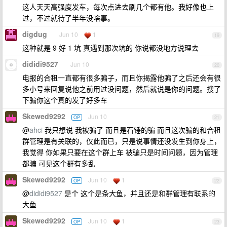
这人天天高强度发车，每次点进去刷几个都有他。我好像也上
过，不过就待了半年没啥事。
digdug
Jun 10
1
19
这种就是 9 好 1 坑 真遇到那次坑的 你说都没地方说理去
dididi9527
Jun 10
20
电报的合租一直都有很多骗子，而且你揭露他骗了之后还会有很
多小号来回复说他之前用过没问题，然后就说是你的问题。搜了
下骗你这个真的发了好多车
Skewed9292
Jun 10
OP
21
@
ahci
我只想说 我被骗了 而且是石锤的骗 而且这次骗的和合租
群管理是有关联的，仅此而已，只是说事情还没发生到你身上，
我觉得 你如果只要在这个群上车 被骗只是时间问题，因为管理
都骗 可见这个群有多乱
Skewed9292
Jun 10
1
OP
22
@
dididi9527
是个 这个是条大鱼，并且还是和群管理有联系的
大鱼
Skewed9292
Jun 10
1
OP
23