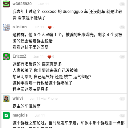
w3625930
Jun 11
68
我去年上过这个 xxxxooo 的 duolingguo 车 还没翻车 就是比较
贵 看来是不能续了
s1n1an
Jun 11
2
69
这种群，他 5 个人里骗 1 个，被骗的出来曝光，剩余 4 个没被
骗的还会帮着群主说话
看看这帖子里的回复
EriczzZ
Jun 11
6
70
这都有唱反调的 嘉豪真是多
人家被骗了 你非要过来说自己没被骗
想证明啥呢 自己运气好 还是 楼主 运气差呢？
这种事搁哪一行也给这个群爆破了
程序员这圈🐢是真多
whlvi
Jun 11 via iPhone
71
霸主的车溢价高
magicls
Jun 11
72
这个群我之前加过，当时想发车来着，印象中那个群规则一点都