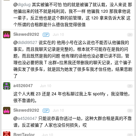
@
digdug
其实被骗不可怕 怕的就是被骗了就认栽，没人来说 那
他骗出来的钱不就是纯利润，我不一样 他骗我 120 那我拿他说
一辈子，反正他也是这个群的前管理，这 120 拿来告诉大家 这
个所谓的合租群是什么德信我觉得很值
Skewed9292
Jun 10
OP
24
@
dididi9527
说实在的 他用小号在这么说也不能否认他骗我的
事实，而且我聊天记录是完整的，根本就不可能存在是我的问
题，而且既然是我的问题 他有理的话他也没必要已读不回，管
理也没必要把我 T 出群+拉黑我还带删我的聊天记录，这个骗子
确实发了很多车，就是因为她发了很多车我才信任他，结果悲剧
了
a4526047
Jun 10
25
这个人大概 23 还是 24 年也私聊过我上车 spotify ，我没理他，
很不靠谱的。
Skewed9292
Jun 10
OP
26
@
a4526047
只能说恭喜你逃过一劫，这种大群合租是真的不靠
谱，反正被骗了 人家也没任何损失，哎
BretTaylor
Jun 10
27