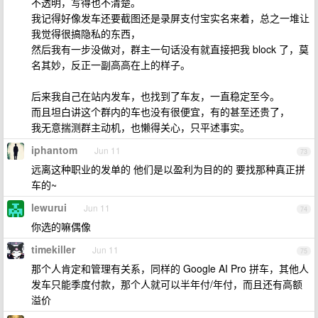
不透明，写得也不清楚。
我记得好像发车还要截图还是录屏支付宝实名来着，总之一堆让
我觉得很搞隐私的东西，
然后我有一步没做对，群主一句话没有就直接把我 block 了，莫
名其妙，反正一副高高在上的样子。
后来我自己在站内发车，也找到了车友，一直稳定至今。
而且坦白讲这个群内的车也没有很便宜，有的甚至还贵了，
我无意揣测群主动机，也懒得关心，只平述事实。
iphantom
Jun 11
73
远离这种职业的发单的 他们是以盈利为目的的 要找那种真正拼
车的~
lewurui
Jun 11
74
你选的嘛偶像
timekiller
Jun 11
75
那个人肯定和管理有关系，同样的 Google AI Pro 拼车，其他人
发车只能季度付款，那个人就可以半年付/年付，而且还有高额
溢价