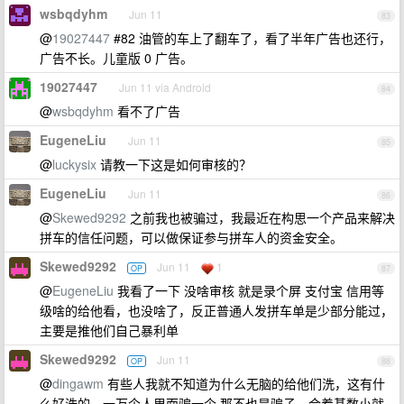
wsbqdyhm
Jun 11
83
@
19027447
#82 油管的车上了翻车了，看了半年广告也还行，
广告不长。儿童版 0 广告。
19027447
Jun 11 via Android
84
@
wsbqdyhm
看不了广告
EugeneLiu
Jun 11
85
@
luckysix
请教一下这是如何审核的？
EugeneLiu
Jun 11
86
@
Skewed9292
之前我也被骗过，我最近在构思一个产品来解决
拼车的信任问题，可以做保证参与拼车人的资金安全。
Skewed9292
Jun 11
1
OP
87
@
EugeneLiu
我看了一下 没啥审核 就是录个屏 支付宝 信用等
级啥的给他看，也没啥了，反正普通人发拼车单是少部分能过，
主要是推他们自己暴利单
Skewed9292
Jun 11
OP
88
@
dingawm
有些人我就不知道为什么无脑的给他们洗，这有什
么好洗的，一万个人里面骗一个 那不也是骗子，合着基数小就