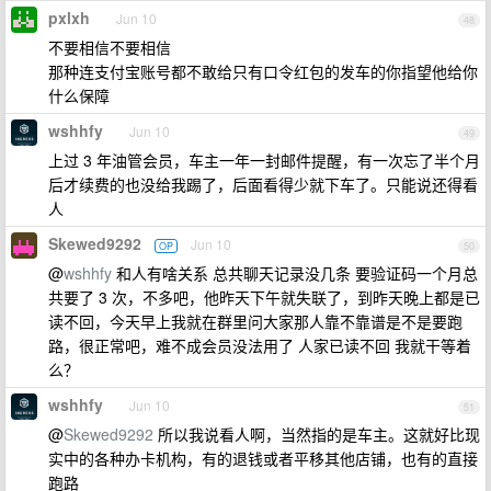
pxlxh
Jun 10
48
不要相信不要相信
那种连支付宝账号都不敢给只有口令红包的发车的你指望他给你
什么保障
wshhfy
Jun 10
49
上过 3 年油管会员，车主一年一封邮件提醒，有一次忘了半个月
后才续费的也没给我踢了，后面看得少就下车了。只能说还得看
人
Skewed9292
Jun 10
OP
50
@
wshhfy
和人有啥关系 总共聊天记录没几条 要验证码一个月总
共要了 3 次，不多吧，他昨天下午就失联了，到昨天晚上都是已
读不回，今天早上我就在群里问大家那人靠不靠谱是不是要跑
路，很正常吧，难不成会员没法用了 人家已读不回 我就干等着
么？
wshhfy
Jun 10
51
@
Skewed9292
所以我说看人啊，当然指的是车主。这就好比现
实中的各种办卡机构，有的退钱或者平移其他店铺，也有的直接
跑路