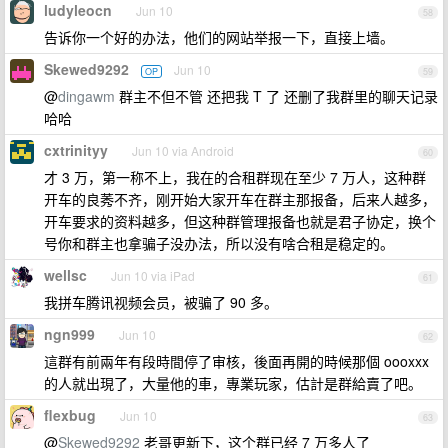
ludyleocn
Jun 10
58
告诉你一个好的办法，他们的网站举报一下，直接上墙。
Skewed9292
Jun 10
OP
59
@
dingawm
群主不但不管 还把我 T 了 还删了我群里的聊天记录
哈哈
cxtrinityy
Jun 10 via Android
60
才 3 万，第一称不上，我在的合租群现在至少 7 万人，这种群
开车的良莠不齐，刚开始大家开车在群主那报备，后来人越多，
开车要求的资料越多，但这种群管理报备也就是君子协定，换个
号你和群主也拿骗子没办法，所以没有啥合租是稳定的。
wellsc
Jun 10 via iPad
61
我拼车腾讯视频会员，被骗了 90 多。
ngn999
Jun 10
62
這群有前兩年有段時間停了审核，後面再開的時候那個 oooxxx
的人就出現了，大量他的車，專業玩家，估計是群給賣了吧。
flexbug
Jun 10
63
@
Skewed9292
老哥更新下，这个群已经 7 万多人了