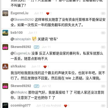
不叫骗了？
EugeneLiu
Jun 11
1
89
@
Skewed9292
这样审核太随意了没有资金托管根本不能保证安
全，如果一次性买一年的服务翻车的损失太大了。
bxb100
Jun 11
90
@
raincaptain
关键词 "修车"
Skewed9292
Jun 11
OP
91
@
EugeneLiu
没事 反正人家都是自家的暴利车，私家车就那么
一丢丢，随意点影响不大
shfksknc
Jun 11
1
92
我当时给我朋友找的这个霸主的声破天车位，也就半年吧。就不
行了。然后发微信不回复。然后我在 tele 上质疑。没人理我。
Skewed9292
Jun 12
OP
93
@
shfksknc
那你运气好，我是直接给 T 了 可能人家还没注意到
你，注意到了一定也把你 T 了
ccoming077
Jun 12 via Android
1
94