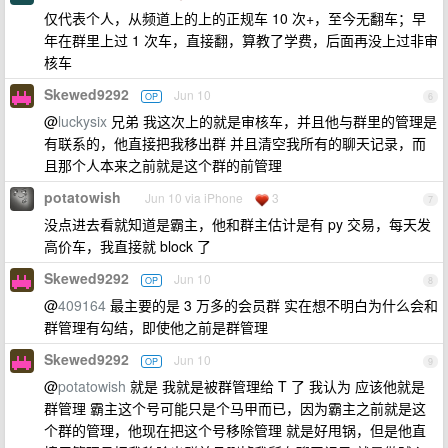
仅代表个人，从频道上的上的正规车 10 次+，至今无翻车；早
年在群里上过 1 次车，直接翻，算教了学费，后面再没上过非审
核车
Skewed9292
Jun 10
OP
6
@
luckysix
兄弟 我这次上的就是审核车，并且他与群里的管理是
有联系的，他直接把我移出群 并且清空我所有的聊天记录，而
且那个人本来之前就是这个群的前管理
potatowish
Jun 10 via iPhone
3
7
没点进去看就知道是霸主，他和群主估计是有 py 交易，每天发
高价车，我直接就 block 了
Skewed9292
Jun 10
OP
8
@
409164
最主要的是 3 万多的会员群 实在想不明白为什么会和
群管理有勾结，即使他之前是群管理
Skewed9292
Jun 10
OP
9
@
potatowish
就是 我就是被群管理给 T 了 我认为 应该他就是
群管理 霸主这个号可能只是个马甲而已，因为霸主之前就是这
个群的管理，他现在把这个号移除管理 就是好甩锅，但是他直