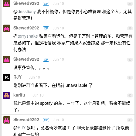
Skewed9292
Jun 10
OP
38
@
desstiony
我不怀疑你，但是你要小心群管理 和这个人，尤其
是群管理！
Skewed9292
Jun 10
OP
39
@
terrysnake
私家车看运气，但是千万别上管理的车，和管理有
瓜葛的车，但是相信我 私家车如果人家要跑路 那一定也没有任
何办法
Skewed9292
Jun 10
OP
40
没事多宣传。。。。
RJY
Jun 10
41
刚刚进群准备看下，在眼前 unavailable 了
karlfu
Jun 10
42
我也是霸主的 spotify 的车，三年了，这个月到期，看来不能续
了。
Skewed9292
Jun 10
OP
43
@
RJY
是吧 ，莫名奇妙就被 T 了 聊天记录都被删掉了 所以他
和霸主一伙的