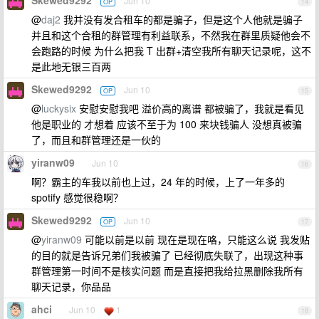
Skewed9292
Jun 10
OP
14
@
daj2
我并没有发合租车的都是骗子，但是这个人他就是骗子
并且和这个合租的群管理有利益联系，不然我在群里质疑他会不
会跑路的时候 为什么把我 T 出群+清空我所有聊天记录呢，这不
是此地无银三百两
Skewed9292
Jun 10
OP
15
@
luckysix
安慰安慰我吧 溢价高的离谱 都被骗了，我就是看见
他是职业的 才想着 应该不至于为 100 来块钱骗人 没想真被骗
了，而且和群管理还是一伙的
yiranw09
Jun 10
16
啊？霸主的车我以前也上过，24 年的时候，上了一年多的
spotify 感觉很稳啊？
Skewed9292
Jun 10
OP
17
@
yiranw09
可能以前是以前 现在是现在咯，只能这么说 我发贴
的目的就是告诉兄弟们我被骗了 已经彻底失联了，出现这种事
群管理第一时间不是核实问题 而是直接把我给拉黑删除我所有
聊天记录，你品品
ahci
Jun 10
1
18