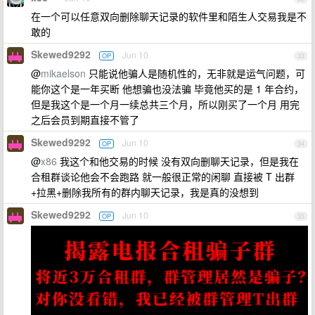
在一个可以任意双向删除聊天记录的软件里和陌生人交易我是不
敢的
Skewed9292
Jun 10
OP
33
@
mikaelson
只能说他骗人是随机性的，无非就是运气问题，可
能你这个是一年买断 他想骗也没法骗 毕竟他买的是 1 年合约，
但是我这个是一个月一续总共三个月，所以刚买了一个月 用完
之后会员到期直接不管了
Skewed9292
Jun 10
OP
34
@
x86
我这个和他交易的时候 没有双向删聊天记录，但是我在
合租群谈论他会不会跑路 就一般很正常的闲聊 直接被 T 出群
+拉黑+删除我所有的群内聊天记录，我是真的没想到
Skewed9292
Jun 10
OP
35