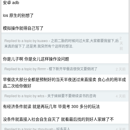
安卓 adb
ios 原生的别想了
模拟操作就得自己写了
2
Replied to a topic by kuawo
之前二胎的时候问过大家,大家都要我留下,后
›
天
来真的留下了.还是男.我突然有个这样的想法.
前
你是儿子啊 你是女儿这样操作没问题
Replied to a topic by Rrrrrr
楼下新开早餐店很快又要倒闭了
2 天前
›
早餐店大部分全都是预制好的当天半夜送过来直接卖 良心点的用半成
品二次给你做好
Replied to a topic by wtcs
关于妹妹要不要继续读书的咨询
4 天前
›
有经济条件就读 就是再玩几年 毕竟考 300 多分的玩法
没条件就直接入社会自生自灭了 就看最后找的到好人家嫁了不
Replied to a topic by zhouhuab
好多苦人
4 天前
›