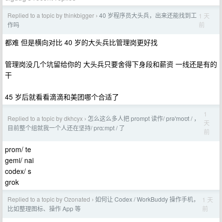
Replied to a topic by thinkbigger
40 岁程序员大头兵，出来还能找到工
1 天
›
前
作吗
都难 但是横向对比 40 岁的大头兵比管理岗更好找
管理岗没几个坑留给你的 大头兵只要舍得下身段和薪资 一线还是有的
干
45 岁后就看看滴滴和美团哪个合适了
1
Replied to a topic by dkhcyx
怎么这么多人把 prompt 读作/ prəˈmoʊt / ，
›
天
目前整个组就我一个人还在坚持/ prɑːmpt / 了
前
prom/ te
gemi/ nai
codex/ s
grok
Replied to a topic by Ozonated
如何让 Codex / WorkBuddy 操作手机，
1 天
›
前
比如整理图标、操作 App 等