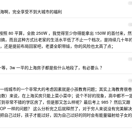
1
海啊，完全享受不到大城市的福利
1
 80 平算，全款 250W ，我觉得至少你得能拿出 150W 的首付来，然
才有的搞，而且这种方式比老家的生活水平低了不止一个档次，是持续几十年
，还是提前布局回家吧，老婆全职带娃，你的风险也太高了点；
1
一等，3w 一平的上海房子都是些什么地段了，有必要么 ？
1
一线城市的一个非常大的考虑因素就是小孩教育问题；其实上海教育很卷
万（约数）来说，在上海买房只能上菜小菜中；说个不好的现象，高中都不一
以买到非常不错的学区房了，但是那又怎么样呢？最后考上 985 ？然后又跟
 OP 一样的问题？ 这么分析完之后就释然了，对于穷人来说没有完美解决
把自己过好，孩子才能过好，因为自己过好的同时会有能量辐射给子女的