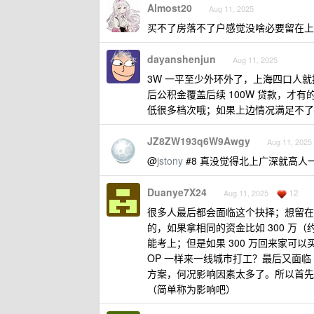
Almost20
Aug 11, 2025
买不了房落不了户感觉没啥必要留在上
dayanshenjun
Aug 11, 2025
3W 一平至少外环外了，上海四口人就按照
后公积金覆盖后续 100W 贷款，
低很多档次哦；如果上边情况满足不了
JZ8ZW193q6W9Awgy
Aug 11, 2025
@
jstony
#8 真没觉得北上广深就高人
Duanye7X24
12
Aug 11, 2025
很多人最后都会面临这个抉择；想留在
的，如果拿相同的资金比如 300 
能考上；但是如果 300 万回来家可
OP 一样来一线城市打工？最后又面临
方案，何况影响因素太多了。所以首先
（简单称为影响吧）