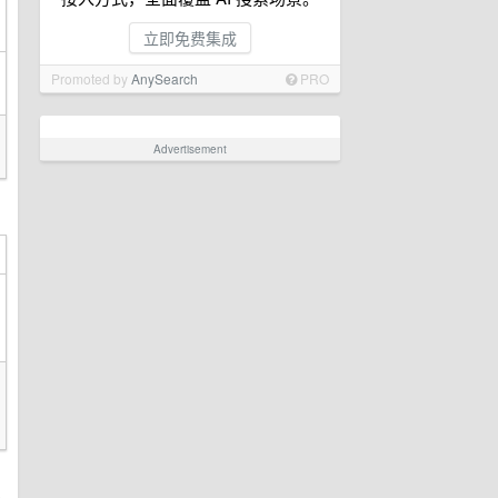
立即免费集成
Promoted by
AnySearch
PRO
Advertisement