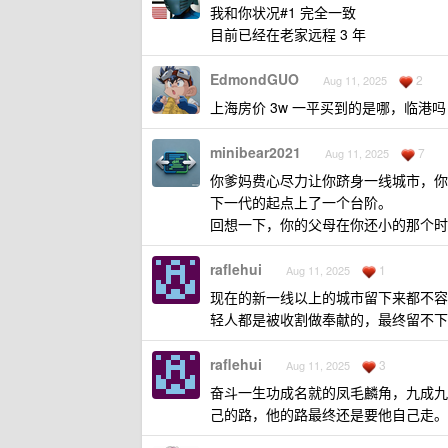
我和你状况#1 完全一致
目前已经在老家远程 3 年
EdmondGUO
2
Aug 11, 2025
上海房价 3w 一平买到的是哪，临港吗
minibear2021
7
Aug 11, 2025
你爹妈费心尽力让你跻身一线城市，你
下一代的起点上了一个台阶。
回想一下，你的父母在你还小的那个时
raflehui
1
Aug 11, 2025
现在的新一线以上的城市留下来都不容
轻人都是被收割做奉献的，最终留不下
raflehui
3
Aug 11, 2025
奋斗一生功成名就的凤毛麟角，九成九
己的路，他的路最终还是要他自己走。