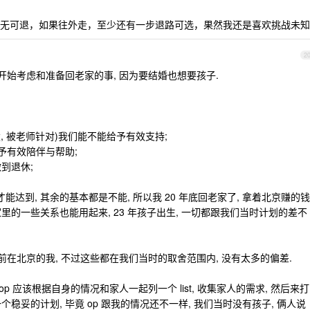
无可退，如果往外走，至少还有一步退路可选，果然我还是喜欢挑战未知
2
左右开始考虑和准备回老家的事, 因为要结婚也想要孩子.
凌, 被老师针对)我们能不能给予有效支持;
给予有效陪伴与帮助;
到退休;
能达到, 其余的基本都是不能, 所以我 20 年底回老家了, 拿着北京赚的钱
家里的一些关系也能用起来, 23 年孩子出生, 一切都跟我们当时计划的差不
年前在北京的我, 不过这些都在我们当时的取舍范围内, 没有太多的偏差.
p 应该根据自身的情况和家人一起列一个 list, 收集家人的需求, 然后来打
个稳妥的计划, 毕竟 op 跟我的情况还不一样, 我们当时没有孩子, 俩人说