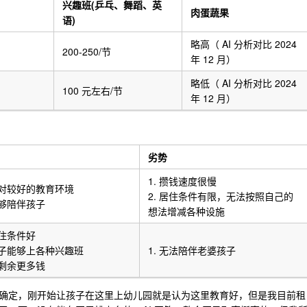
兴趣班(乒乓、舞蹈、英
肉蛋蔬果
语)
略高（ AI 分析对比 2024
200-250/节
年 12 月）
略低（ AI 分析对比 2024
100 元左右/节
年 12 月）
劣势
1. 攒钱速度很慢
 相对较好的教育环境
2. 居住条件有限，无法按照自己的
能够陪伴孩子
想法增减各种设施
居住条件好
 孩子能够上各种兴趣班
1. 无法陪伴老婆孩子
能剩余更多钱
确定，刚开始让孩子在这里上幼儿园就是认为这里教育好，但是我目前租