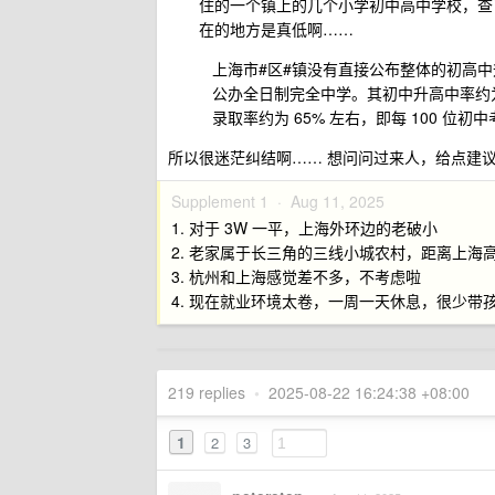
住的一个镇上的几个小学初中高中学校，查
在的地方是真低啊……
上海市#区#镇没有直接公布整体的初高中
公办全日制完全中学。其初中升高中率约为 3
录取率约为 65% 左右，即每 100 位初
所以很迷茫纠结啊…… 想问问过来人，给点建
Supplement 1 ·
Aug 11, 2025
1. 对于 3W 一平，上海外环边的老破小
2. 老家属于长三角的三线小城农村，距离上海高铁
3. 杭州和上海感觉差不多，不考虑啦
4. 现在就业环境太卷，一周一天休息，很少带
219 replies
•
2025-08-22 16:24:38 +08:00
1
2
3