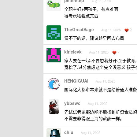
peteretep
Aug 11, 2025
全职主妇+两孩子，有点难啊
得考虑牺牲点东西
TheGreatSage
2
Aug 11, 2025
留不下的话，建议趁早回去布局
kirieievk
7
Aug 11, 2025
家人要在一起.不要想着分开.至于教育
宽松了.过分焦虑这个完全没意义.孩子
HENQIGUAI
Aug 11, 2025
国际化大都市本来就不是给普通人准备
ybbswc
Aug 11, 2025
先试试老家那边能不能找到薪资合适的
不需要非得跟上海的薪酬一样。
chiu
Aug 11, 2025