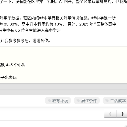
了一下，没有能在区里排上名的。AI 回答，整个区录取率挺高的，但我
升学率数据，辖区内的##中学有相关升学情况信息。##中学是一所
3.33%，高中升本科率约为 10%， 另外，2025 年**区整体高中
中考生中有 65 位考生能进入高中学习。
议让我参考参考吧，谢谢各位。
 4~5 个小时
孩子出去玩
教育环境
居住条件
生活成本
❮
❯