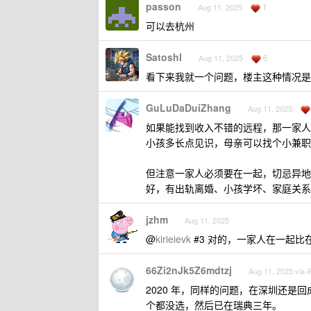
passon
1
Aug 11, 2025
可以去杭州
Satoshl
6
Aug 11, 2025
看下来我就一个问题，楼主这种情况是
GuLuDaDuiZhang
Aug 11, 2025
如果能找到收入不错的远程，那一家人
小孩多长点见识，母亲可以找个小兼职
但注意一家人必须要在一起，切忌异地
好，有出轨离婚、小孩学坏、家庭关系
jzhm
Aug 11, 2025
@
kirieievk
#3 对的，一家人在一起比
66Zi2nJk5Z6mdtzj
Aug 11, 2025 via 
2020 年，同样的问题，在深圳还
个都没选，然后已在瑞典三年。