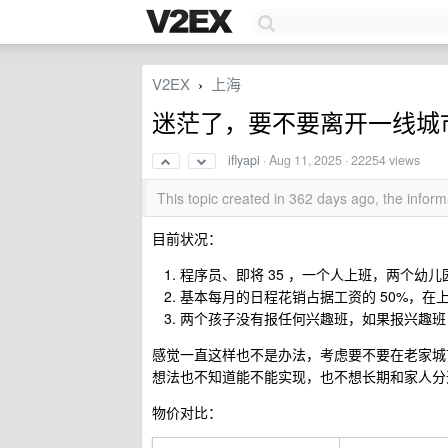
V2EX
上海
›
迷茫了，要不要离开一线城
iflyapi
·
Aug 11, 2025
· 22254 views
This topic created in 362 days ago, the info
目前状况：
程序员、即将 35 ，一个人上班，两个幼
基本每月的日程花销占据工资的 50%，在
两个孩子没有报任何兴趣班，如果报兴趣班
感觉一直这样也不是办法，考虑要不要在老家城
想法也不知道能不能实现，也不想长期和家人分
物价对比：