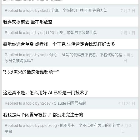
Replied to a topic by clacf
分享一个极限赶飞机不用等的方法
7 月 7 日
›
我喜欢提前去 坐在那放空
Replied to a topic by dsj11231
哎，婚姻的意义是什么
7 月 7 日
›
感觉你适合单身 或者找一个丁克 生活肯定会比现在好太多
Replied to a topic by sdjl
讨论： AI 写的代码要不要看，不看代码的程
7 月 3
›
日
序员会被淘汰吗？
"只提需求的话这活谁都能干"
这还真不是，怎么用好 AI 已经是一门技术了
Replied to a topic by v2dev
Claude 闲置号被封
6 月 29 日
›
我也是两个闲置号被封了 都没走完注册的
Replied to a topic by spielzeug
能不能有一个不以盈利为目的的外卖
6 月 3
›
日
平台