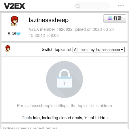
lazinesssheep
打赏
V2EX member #620632, joined on 2023-03-24
0.16
15:30:42 +08:00
Switch topics list
Per lazinesssheep's settings, the topics list is hidden
Deals
info, including closed deals, is not hidden
lazinesssheep's recent replies