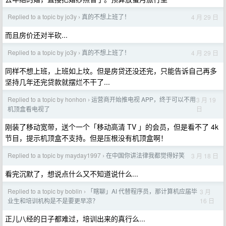
Replied to a topic by jo3y
真的不想上班了！
4 月 29 日
›
而且房价还对半砍...
Replied to a topic by jo3y
真的不想上班了！
4 月 29 日
›
同样不想上班，上班如上坟。但是房贷还没还完，只能告诉自己再多
坚持几年还完贷款就摆烂不干了...
Replied to a topic by honhon
运营商开始推电视 APP，终于可以不用
3 月 19
›
日
机顶盒看电视了
刚装了移动宽带，送个一个「移动高清 TV 」的会员，但是看不了 4k
节目，提示机顶盒不支持。但是压根没有机顶盒啊！
Replied to a topic by mayday1997
在中国你讲法律我都觉得好笑
3 月 18 日
›
看完沉默了，想说点什么又不知道说什么...
Replied to a topic by boblin
「瞎聊」AI 代替程序员，那计算机应届毕
3 月
›
16 日
业生和培训机构是不是要更早凉？
正儿八经的日子都难过，培训出来的真行么...