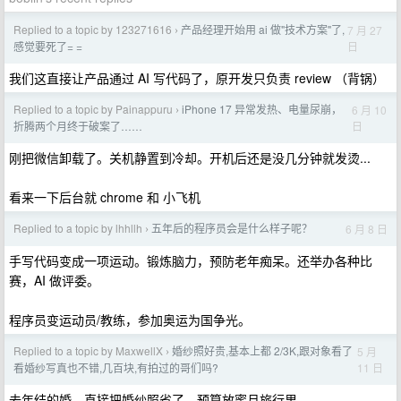
Replied to a topic by 123271616
产品经理开始用 ai 做"技术方案"了,
7 月 27
›
日
感觉要死了= =
我们这直接让产品通过 AI 写代码了，原开发只负责 review （背锅）
Replied to a topic by Painappuru
iPhone 17 异常发热、电量尿崩，
6 月 10
›
日
折腾两个月终于破案了……
刚把微信卸载了。关机静置到冷却。开机后还是没几分钟就发烫...
看来一下后台就 chrome 和 小飞机
Replied to a topic by lhhllh
五年后的程序员会是什么样子呢？
6 月 8 日
›
手写代码变成一项运动。锻炼脑力，预防老年痴呆。还举办各种比
赛，AI 做评委。
程序员变运动员/教练，参加奥运为国争光。
Replied to a topic by MaxwellX
婚纱照好贵,基本上都 2/3K,跟对象看了
5 月
›
11 日
看婚纱写真也不错,几百块,有拍过的哥们吗?
去年结的婚，直接把婚纱照省了。预算放蜜月旅行里