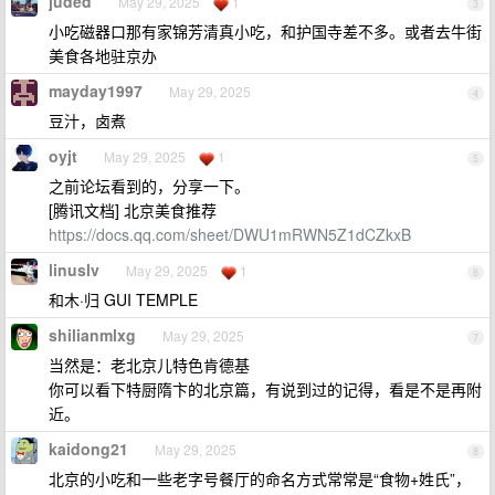
juded
May 29, 2025
1
3
小吃磁器口那有家锦芳清真小吃，和护国寺差不多。或者去牛街
美食各地驻京办
mayday1997
May 29, 2025
4
豆汁，卤煮
oyjt
May 29, 2025
1
5
之前论坛看到的，分享一下。
[腾讯文档] 北京美食推荐
https://docs.qq.com/sheet/DWU1mRWN5Z1dCZkxB
linuslv
May 29, 2025
1
6
和木·归 GUI TEMPLE
shilianmlxg
May 29, 2025
7
当然是：老北京儿特色肯德基
你可以看下特厨隋卞的北京篇，有说到过的记得，看是不是再附
近。
kaidong21
May 29, 2025
8
北京的小吃和一些老字号餐厅的命名方式常常是“食物+姓氏”，