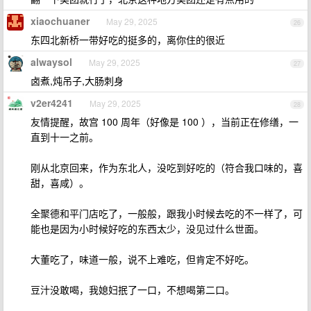
xiaochuaner
May 29, 2025
26
东四北新桥一带好吃的挺多的，离你住的很近
alwaysol
May 29, 2025
27
卤煮,炖吊子,大肠刺身
v2er4241
May 29, 2025
28
友情提醒，故宫 100 周年（好像是 100 ），当前正在修缮，一
直到十一之前。
刚从北京回来，作为东北人，没吃到好吃的（符合我口味的，喜
甜，喜咸）。
全聚德和平门店吃了，一般般，跟我小时候去吃的不一样了，可
能也是因为小时候好吃的东西太少，没见过什么世面。
大董吃了，味道一般，说不上难吃，但肯定不好吃。
豆汁没敢喝，我媳妇抿了一口，不想喝第二口。