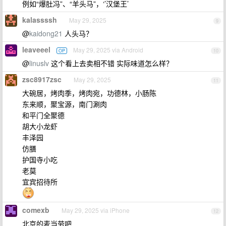
例如“爆肚冯”、“羊头马”，‘’汉堡王’
kalassssh
May 29, 2025
9
@
kaidong21
人头马？
leaveeel
May 29, 2025 via Android
OP
10
@
linuslv
这个看上去卖相不错 实际味道怎么样？
zsc8917zsc
May 29, 2025
11
大碗居，烤肉季，烤肉宛，功德林，小肠陈
东来顺，聚宝源，南门涮肉
和平门全聚德
胡大小龙虾
丰泽园
仿膳
护国寺小吃
老莫
宜宾招待所
comexb
May 29, 2025 via iPhone
12
北京的麦当劳吧