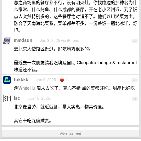
总之商场里的餐厅都不行，没有明火灶。你找路边的那种名为什
么家常、什么烤鱼、什么成都的餐厅，开在老小区附近、到了饭
点人突然特别多的，这些餐厅绝对错不了。他们以川湘菜为主，
融合了天南海北菜系，菜单都差不多，一份盖饭一瓶北冰洋，舒
坦。
mmdsun
Jun 3, 2025 via iPhone
39
去北京大使馆区逛逛，好吃地方很多的。
最近去一次朋友请我吃埃及自助 Cleopatra lounge & restaurant
味道还不错。
tokkkk
Jun 9, 2025
1
40
@
WhiteHu
周末去吃了，真心不错 点的菜都好吃。甜品也好吃
isc
Jun 15, 2025
41
北京麦当劳，就近就餐，量大实惠，物美价廉。
其它十吃九骗贼贵。
Advertisement