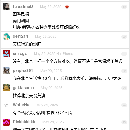
FaustinaD
May 29, 2025
1
19
四季民福
南门涮肉
川办 新疆办 各种办事处餐厅都很好吃
del1214
May 29, 2025
20
天坛附近的炒肝
smlcgx
May 29, 2025 via iPhone
21
没有，北京主打一个全方位难吃，遇事不决全是宫保鸡丁盖饭
pxiphx891
May 29, 2025
22
我在北京生活快 10 年了，我推荐小大董、海底捞、坦坦大炉
gakkisama
May 29, 2025
23
推荐北京美食荒漠
WhiteHu
May 29, 2025
24
有个私房菜小店叫 福袋 非常不错
Rickkkkkkk
May 29, 2025
25
翻一下美团就行了，北京这种地方美团还是有点用的