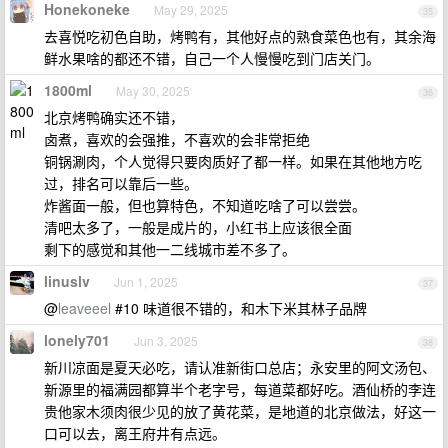
Honekoneke
May 29, 2025
35
去喜悦吃初色自助，烤鸭有，其他好点的熟食菜色也有，其余海
鲜水果啥的都还不错，自己一个人慢慢吃到门店关门。
1800ml
May 30, 2025
36
北京烤鸭确实还不错，
卤煮，喜欢的会强推，不喜欢的会非常拒绝
铜锅涮肉，个人觉得只要肉质好了都一样。如果在其他地方吃
过，排名可以靠后一些。
炸酱面一般，但也算特色，不知道吃啥了可以尝尝。
清吧太多了，一般是成片的，小红书上应该很全面
剩下的感觉和其他一二线城市差不多了。
linuslv
Jun 1, 2025
37
@
leaveeel
#10 味道很不错的，和木下米其林子品牌
lonely701
Jun 3, 2025
38
新川凉面是夏天必吃，请认准新街口总店；永安里的阿文汤包、
新源里的福满园都算半个老字号，每道菜都好吃。酒仙桥的李连
贵他家木须肉很少见的放了黄花菜，是地道的北京做法，好这一
口可以去，离王府井有点远。