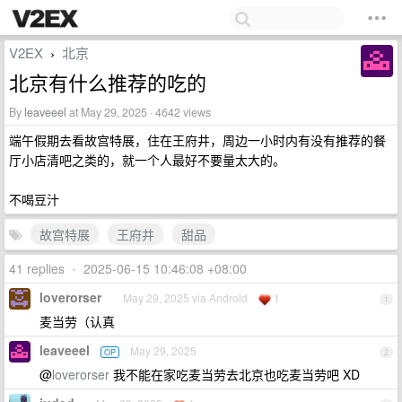
V2EX
北京
›
北京有什么推荐的吃的
By
leaveeel
at May 29, 2025 · 4642 views
端午假期去看故宫特展，住在王府井，周边一小时内有没有推荐的餐
厅小店清吧之类的，就一个人最好不要量太大的。
不喝豆汁
故宫特展
王府井
甜品
41 replies
•
2025-06-15 10:46:08 +08:00
loverorser
May 29, 2025 via Android
1
1
麦当劳（认真
leaveeel
May 29, 2025
OP
2
@
loverorser
我不能在家吃麦当劳去北京也吃麦当劳吧 XD