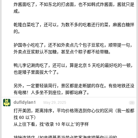
炸酱面吃了，不如东北的打卤面，也不如韩式炸酱面，酱就只是
咸。
乾隆白菜吃了，还可以，为数不多的吃着还行的菜，麻酱白糖拌
的。
护国寺小吃吃了，还不如外卖点几个包子豆浆吃，顺带提一句，
外卖点豆浆默认不加糖，甚至点个粽子都不给带糖。
鸭儿李记涮肉吃了，还可以，算是北京 5 天吃的最好吃的一顿，
也是矮子里面拔大个了。
另外，一定要轻装简行，景区都是走断腿的存在。有些地铁还没
有电梯！人多坐不到座位，脚都站麻了。
dufldylan1
May 29, 2025
29
打开美团，距离排序，平均价格筛选到你心仪的区间（我一般都
找 60 以下）
从上往下看，找“收录 10 年以上”的字样
排除连锁店（如肯德基麦当劳必胜客海底捞等你认识的