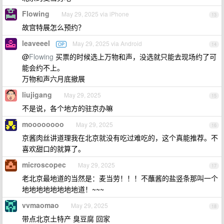
Flowing
May 29, 2025 via iPhone
13
故宫特展怎么预约？
leaveeel
May 29, 2025 via Android
OP
14
@
Flowing
买票的时候选上万物和声，没选就只能去现场约了可
能会约不上。
万物和声六月底撤展
liujigang
May 29, 2025
15
不是说，各个地方的驻京办嘛
moooooooo
May 29, 2025
16
京酱肉丝讲道理我在北京就没有吃过难吃的，这个真能推荐。不
喜欢甜口的就算了。
microscopec
May 29, 2025
17
老北京最地道的当然是：麦当劳！！！不蘸酱的盐竖条那叫一个
地地地地地地地地道！~~~
vvmaomao
May 29, 2025
18
带点北京土特产 臭豆腐 回家