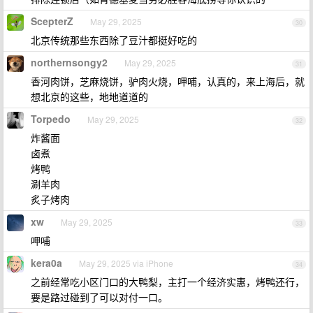
ScepterZ
May 29, 2025
30
北京传统那些东西除了豆汁都挺好吃的
northernsongy2
May 29, 2025
31
香河肉饼，芝麻烧饼，驴肉火烧，呷哺，认真的，来上海后，就
想北京的这些，地地道道的
Torpedo
May 29, 2025
32
炸酱面
卤煮
烤鸭
涮羊肉
炙子烤肉
xw
May 29, 2025
33
呷哺
kera0a
May 29, 2025 via iPhone
34
之前经常吃小区门口的大鸭梨，主打一个经济实惠，烤鸭还行，
要是路过碰到了可以对付一口。