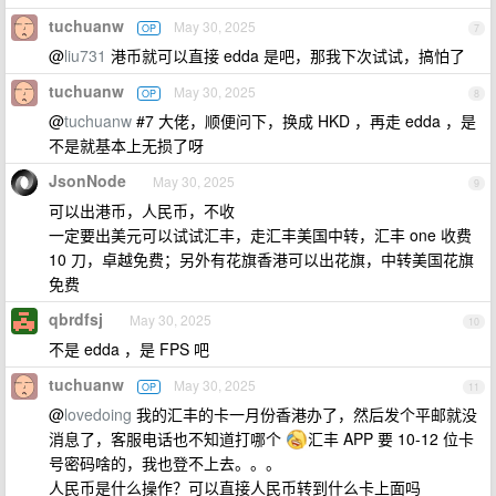
tuchuanw
May 30, 2025
OP
7
@
liu731
港币就可以直接 edda 是吧，那我下次试试，搞怕了
tuchuanw
May 30, 2025
OP
8
@
tuchuanw
#7 大佬，顺便问下，换成 HKD ，再走 edda ，是
不是就基本上无损了呀
JsonNode
May 30, 2025
9
可以出港币，人民币，不收
一定要出美元可以试试汇丰，走汇丰美国中转，汇丰 one 收费
10 刀，卓越免费；另外有花旗香港可以出花旗，中转美国花旗
免费
qbrdfsj
May 30, 2025
10
不是 edda ，是 FPS 吧
tuchuanw
May 30, 2025
OP
11
@
lovedoing
我的汇丰的卡一月份香港办了，然后发个平邮就没
消息了，客服电话也不知道打哪个
汇丰 APP 要 10-12 位卡
号密码啥的，我也登不上去。。。
人民币是什么操作？可以直接人民币转到什么卡上面吗