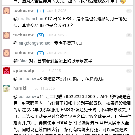
节，因为入金直接用的美元，出的时候也就继续这样用了
tuchuanw
Jun 4, 2025
OP
24
@
jonathanchoo
#17 出金 FPS ，是不是也会遵循每月一笔免
费，其他交易 IB 也是会收$10 的
tuchuanw
Jun 4, 2025
OP
25
@
mingdongshensen
我也不清楚 0.0
tuchuanw
Jun 4, 2025
OP
26
@
k3iao
对，目前看到盈透上的提示是这样
aptandatp
Jun 6, 2025
27
@
tuchuanw
#8 盈透基本没有汇损。手续费两刀。
harukii
Jul 11, 2025
28
@
tuchuanw
#11 汇丰电联 +852 2233 3000 ，APP 的密码是在
另一封密码函内，与红狮子扣帐卡分别平邮寄送。如果还没收到
的话建议尽早联系客服用 EMS 补发避免长时间不动帐导致关户
（汇丰选择主动关户时会被登记黑名单导致全球关户，且将来很
难再开户）。券商使用 eDDA 是可以选择港币/离岸人民币入金
的。同时现在境内四大行 + 招行有跨境支付通，可以直接通过