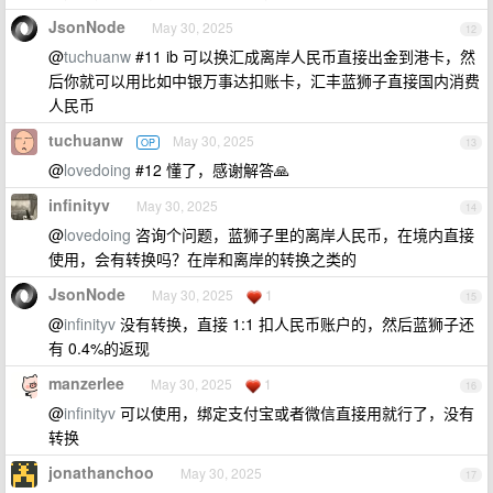
JsonNode
May 30, 2025
12
@
tuchuanw
#11 ib 可以换汇成离岸人民币直接出金到港卡，然
后你就可以用比如中银万事达扣账卡，汇丰蓝狮子直接国内消费
人民币
tuchuanw
May 30, 2025
OP
13
@
lovedoing
#12 懂了，感谢解答🙏
infinityv
May 30, 2025
14
@
lovedoing
咨询个问题，蓝狮子里的离岸人民币，在境内直接
使用，会有转换吗？在岸和离岸的转换之类的
JsonNode
May 30, 2025
1
15
@
infinityv
没有转换，直接 1:1 扣人民币账户的，然后蓝狮子还
有 0.4%的返现
manzerlee
May 30, 2025
1
16
@
infinityv
可以使用，绑定支付宝或者微信直接用就行了，没有
转换
jonathanchoo
May 30, 2025
17