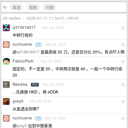
盈透
取款
问题
28 replies
•
2025-07-11 11:34:01 +08:00
q474818917
May 30, 2025
1
中转行收的
tuchuanw
May 30, 2025
OP
2
@
q474818917
是最高收 20 刀，还是百分比 20%，有点吓人啊
FabricPath
May 30, 2025
3
固定的，不一定是 20 ，中转两次就是 40 ，一般一个中转行收
20
Nasdaq
May 30, 2025
PRO
4
...先换换 HKD ，再 eDDA
gray0
May 30, 2025
5
从盈透出到哪?
tuchuanw
May 30, 2025
OP
6
@
gray0
出到中银香港