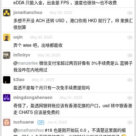
eDDA 只能入金，出金是 FPS ，速度也很快～也不收费
jonathanchoo
May 30, 2025
18
多想不开没 ACH 还转 USD ，港口你用 HKD 就行了，IB 里换汇
很划算
uqin
May 30, 2025
19
弄个 wise 吧，出啥都能收
infinityv
May 30, 2025
20
@
manzerlee
微信支付宝超过两百好像有 3%手续费是么 蓝狮子
我没咋在内地用过
k3iao
May 31, 2025
21
盈透不是每个月只有一次免手续费提现吗
mingdongshensen
May 31, 2025
22
奇怪了，盈透网银转账应该有香港花旗的户口，usd 转中银香港
走 CHATS 应该是免费的
tuchuanw
Jun 4, 2025
OP
23
@
jonathanchoo
#18 也是刚开始玩 0.0 ，不清楚这里面的细