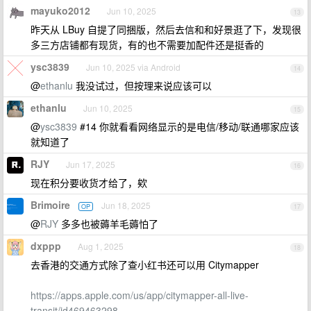
mayuko2012
Jun 10, 2025
13
昨天从 LBuy 自提了同捆版，然后去信和和好景逛了下，发现很
多三方店铺都有现货，有的也不需要加配件还是挺香的
ysc3839
Jun 10, 2025 via Android
14
@
ethanlu
我没试过，但按理来说应该可以
ethanlu
Jun 10, 2025
15
@
ysc3839
#14 你就看看网络显示的是电信/移动/联通哪家应该
就知道了
RJY
Jun 17, 2025
16
现在积分要收货才给了，欸
Brimoire
Jun 18, 2025
OP
17
@
RJY
多多也被薅羊毛薅怕了
dxppp
Aug 1, 2025
18
去香港的交通方式除了查小红书还可以用 Citymapper
https://apps.apple.com/us/app/citymapper-all-live-
transit/id469463298