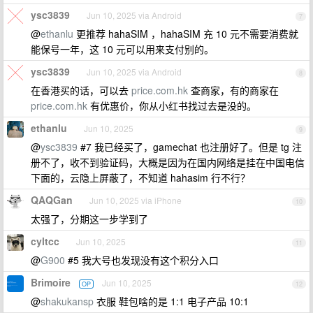
ysc3839
Jun 10, 2025 via Android
7
@
ethanlu
更推荐 hahaSIM ，hahaSIM 充 10 元不需要消费就
能保号一年，这 10 元可以用来支付别的。
ysc3839
Jun 10, 2025 via Android
8
在香港买的话，可以去
price.com.hk
查商家，有的商家在
price.com.hk
有优惠价，你从小红书找过去是没的。
ethanlu
Jun 10, 2025
9
@
ysc3839
#7 我已经买了，gamechat 也注册好了。但是 tg 注
册不了，收不到验证码，大概是因为在国内网络是挂在中国电信
下面的，云隐上屏蔽了，不知道 hahasim 行不行？
QAQGan
Jun 10, 2025 via iPhone
10
太强了，分期这一步学到了
cyltcc
Jun 10, 2025
11
@
G900
#5 我大号也发现没有这个积分入口
Brimoire
Jun 10, 2025
OP
12
@
shakukansp
衣服 鞋包啥的是 1:1 电子产品 10:1