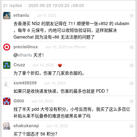
21 replies
•
2025-08-25 19:03:23 +08:00
ethanlu
Jun 9, 2025
1
去香港买 NS2 的朋友记得在 711 顺便带一张+852 的 clubsim
，每年 6 元保号，内地可以收短信验证码，这样就解决
Gamechat 因为没有+86 无法注册的问题了
precisi0nux
Jun 10, 2025 via iPhone
2
@
ethanlu
天才！
Cruzz
Jun 10, 2025
1
3
为了拿个折扣，伤害了几家卖衣服的。
xxm459259
Jun 10, 2025
4
如果只是收快递发快递，伤害的最多也就是 PDD ？
G900
Jun 10, 2025
5
找了半天 pdd 大号没有积分，小号反而有，我买了这么多百亿
补贴从来不玩叠券的难道也被黑名单了吗
shakukansp
Jun 10, 2025
6
买了个固态才 56 积分？