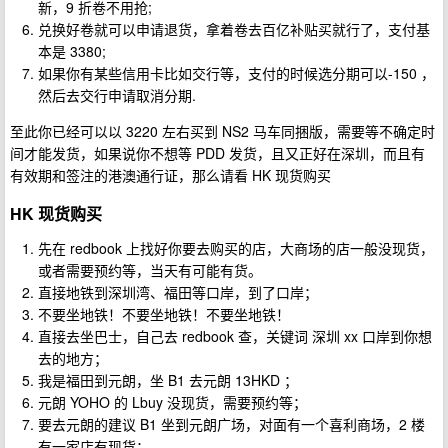
新，9 折卷不用抢;
兑换好卷就可以申请退货，拿着卷去百亿补贴买就行了，支付基
本是 3380;
如果你有某些信用卡比如交行等，支付的时候选分期可以-150 ，
然后去交行申请取消分期.
至此你已经可以以 3220 左右买到 NS2 马车同捆版，需要等不确定时
间才能发货，如果说你不想等 PDD 发货，且又正好在深圳，而且有
有效期和签注的港澳通行证，那么请看 HK 现货购买
HK 现货购买
先在 redbook 上找好你要去购买的店，大商场的店一般没现货，
或者需要预约等，当天有可能有货。
直接地铁到深圳湾、福田等口岸，到了口岸；
不要坐地铁！不要坐地铁！不要坐地铁！
直接去坐巴士，自己去 redbook 查，关键词 深圳 xx 口岸到你想
去的地方；
我是福田到元朗，坐 B1 去元朗 13HKD ；
元朗 YOHO 的 Lbuy 没现货，需要预约等；
要去元朗的建议 B1 坐到元朗广场，对面有一个喜利商场，2 楼
有一家店有现货；