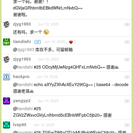
求一个码，谢谢！！
dGVjaGRhbmllbEBkdWNrLmNvbQ==
谢谢啦。
zjyg1993
Jun 10, 2025
24
还有吗，求一个
tiandishi
Jun 10, 2025
2
OP
25
@
zjyg1993
库存不多，可留邮箱
zjyg1993
Jun 10, 2025
26
@
tiandishi
#25 ODcyMjUwNzg4QHFxLmNvbQ== 感谢🙏
hackpro
Jun 10, 2025
27
@
tiandishi
echo aXYyZXhAcXEuY29tCg== | base64 --decode
感谢老哥🙏
yangyp2
Jun 10, 2025
28
@
tiandishi
#25
ZGV2ZWxvcGVyLnlhbmd5cEBnbWFpbC5jb20= 感谢
lvsp95
Jun 10, 2025
29
@
tiandishi
#25 ZGFwZW5nOTUxMUBnbWFpbC5jb20= 感谢