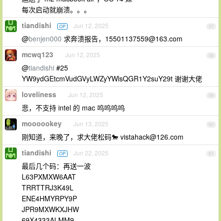
每次启动就崩溃。。。
tiandishi
Jun 12, 2025
OP
57
@
benjen000
求奔溃报告，
15501137559@163.com
mcwq123
Jun 12, 2025
58
@
tiandishi
#25
YW9ydGEtcmVudGVyLWZyYWlsQGR1Y2suY29t 谢谢大佬
loveliness
Jun 12, 2025
59
悲，不支持 intel 的 mac 呜呜呜呜
moooookey
Jun 13, 2025
60
刚知道，来晚了，求大佬松码🐎
vistahack@126.com
tiandishi
Jun 22, 2025
OP
61
最后几个码：再送一波
L63PXMXW6AAT
TRRTTRJ3K49L
ENE4HMYRPY9P
JPR9MXWKXJHW
69X4333ALMM9