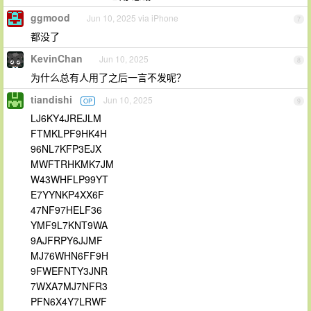
ggmood
Jun 10, 2025 via iPhone
7
都没了
KevinChan
Jun 10, 2025
8
为什么总有人用了之后一言不发呢？
tiandishi
Jun 10, 2025
OP
9
LJ6KY4JREJLM
FTMKLPF9HK4H
96NL7KFP3EJX
MWFTRHKMK7JM
W43WHFLP99YT
E7YYNKP4XX6F
47NF97HELF36
YMF9L7KNT9WA
9AJFRPY6JJMF
MJ76WHN6FF9H
9FWEFNTY3JNR
7WXA7MJ7NFR3
PFN6X4Y7LRWF