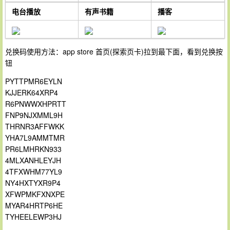
电台播放
有声书籍
播客
兑换码使用方法：app store 首页(探索页卡)拉到最下面，看到兑换按
钮
PYTTPMR6EYLN
KJJERK64XRP4
R6PNWWXHPRTT
FNP9NJXMML9H
THRNR3AFFWKK
YHA7L9AMMTMR
PR6LMHRKN933
4MLXANHLEYJH
4TFXWHM77YL9
NY4HXTYXR9P4
XFWPMKFXNXPE
MYAR4HRTP6HE
TYHEELEWP3HJ