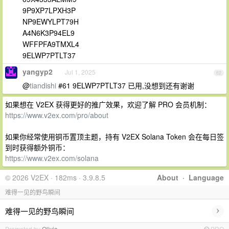
9P9XP7LPXH3P
NP9EWYLPT79H
A4N6K3P94EL9
WFFPFA9TMXL4
9ELWP7PTLT37
yangyp2
Jul 1, 2025
62
@
tiandishi
#61 9ELWP7PTLT37 已用,没想到还有谢谢
如果想在 V2EX 获得更好的推广效果，欢迎了解 PRO 会员机制：
https://www.v2ex.com/pro/about
如果你经常使用铜币置顶主题，持有 V2EX Solana Token 会在每日签
到时获得额外铜币：
https://www.v2ex.com/solana
© 2026 V2EX · 182ms · 3.9.8.5
About
·
Language
难得一见的野鸟瞬间
›
难得一见的野鸟瞬间
Promoted by
Olivia
PRO