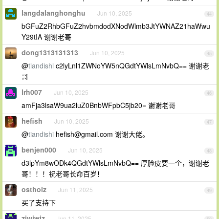
langdalanghonghu
Jun 10, 2025
44
bGFuZ2RhbGFuZ2hvbmdodXNodWlmb3JtYWNAZ21haWwu
Y29tIA 谢谢老哥
dong1313131313
Jun 10, 2025
45
@
tiandishi
c2lyLnl1ZWNoYW5nQGdtYWlsLmNvbQ== 谢谢老
哥
lrh007
Jun 10, 2025
46
amFja3lsaW9ua2luZ0BnbWFpbC5jb20= 谢谢老哥
hefish
Jun 10, 2025
47
@
tiandishi
hefish@gmail.com
谢谢大佬。
benjen000
Jun 10, 2025
48
d3lpYm8wODk4QGdtYWlsLmNvbQ== 厚脸皮要一个，谢谢老
哥！！！祝老哥长命百岁！
ostholz
Jun 11, 2025
49
买了支持下
ziwiwiz
Jun 11, 2025