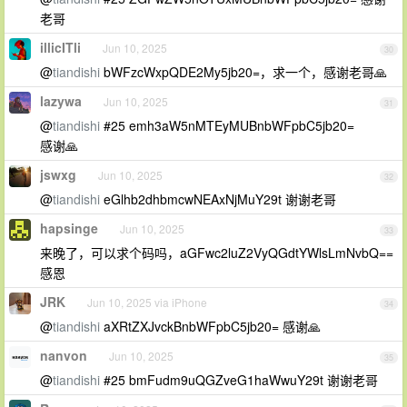
老哥
illicITli
Jun 10, 2025
30
@
tiandishi
bWFzcWxpQDE2My5jb20=，求一个，感谢老哥🙏
lazywa
Jun 10, 2025
31
@
tiandishi
#25 emh3aW5nMTEyMUBnbWFpbC5jb20=
感谢🙏
jswxg
Jun 10, 2025
32
@
tiandishi
eGlhb2dhbmcwNEAxNjMuY29t 谢谢老哥
hapsinge
Jun 10, 2025
33
来晚了，可以求个码吗，aGFwc2luZ2VyQGdtYWlsLmNvbQ==
感恩
JRK
Jun 10, 2025 via iPhone
34
@
tiandishi
aXRtZXJvckBnbWFpbC5jb20= 感谢🙏
nanvon
Jun 10, 2025
35
@
tiandishi
#25 bmFudm9uQGZveG1haWwuY29t 谢谢老哥