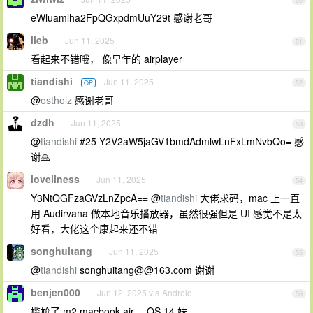
50
eWluamlha2FpQGxpdmUuY29t 感谢老哥
lieb
Jun 11, 2025
51
看起来不错哦， 像早年的 airplayer
tiandishi
Jun 11, 2025
OP
52
@
ostholz
感谢老哥
dzdh
Jun 11, 2025
53
@
tiandishi
#25 Y2V2aW5jaGV1bmdAdmlwLnFxLmNvbQo= 感
谢🙏
loveliness
Jun 11, 2025
54
Y3NtQGFzaGVzLnZpcA== @
tiandishi
大佬求码，mac 上一直
用 Audirvana 做本地音乐播放器，虽然很强但是 UI 感觉不是太
好看，大佬这个康起来还不错
songhuitang
Jun 11, 2025
55
@
tiandishi
songhuitang@@163.com 谢谢
benjen000
Jun 12, 2025 via Android
56
尴尬了 m2 macbook air ，OS 14 妹