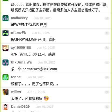
@
doubu
感谢建议，软件是在暗夜模式开发的，整体是暗色调，
明亮模式只适配了主界面，后续多加入多主题功能就好了。
mailacczy
Jun 10, 2025
17
9FWEFNTY3JNR 已用
ofLmvFk
Jun 10, 2025
18
9AJFRPY6JJMF 已用，感谢
xy19009188
Jun 10, 2025
19
47NF97HELF36 已用，感谢
thkDunalWa
Jun 10, 2025
20
求一个
normalwzh@126.com
tennc
Jun 10, 2025
21
没有了。。。用了也不回哎。。
willrvr
Jun 10, 2025
22
太快了，还有福利吗
Daniel0829
Jun 10, 2025
23