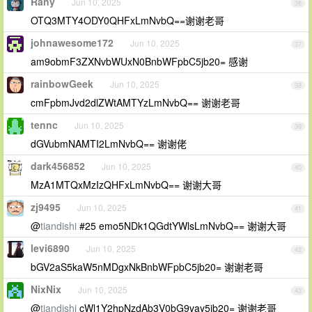
Rany
Jun 10, 2025
36
OTQ3MTY4ODY0QHFxLmNvbQ==谢谢老哥
johnawesome172
Jun 10, 2025
37
am9obmF3ZXNvbWUxN0BnbWFpbC5jb20= 感谢
rainbowGeek
Jun 10, 2025
38
cmFpbmJvd2dlZWtAMTYzLmNvbQ== 谢谢老哥
tennc
Jun 10, 2025
39
dGVubmNAMTI2LmNvbQ== 谢谢佬
dark456852
Jun 10, 2025
40
MzA1MTQxMzIzQHFxLmNvbQ== 谢谢大哥
zj9495
Jun 10, 2025
41
@
tiandishi
#25 emo5NDk1QGdtYWlsLmNvbQ== 谢谢大哥
levi6890
Jun 10, 2025
42
bGV2aS5kaW5nMDgxNkBnbWFpbC5jb20= 谢谢老哥
NixNix
Jun 10, 2025
43
@
tiandishi
cWl1Y2hpNzdAb3V0bG9vay5jb20= 谢谢老哥