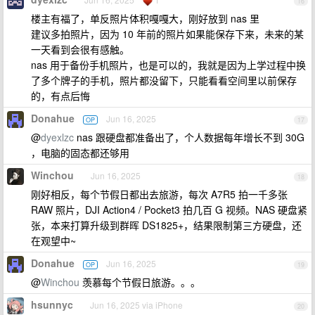
16
楼主有福了，单反照片体积嘎嘎大，刚好放到 nas 里
建议多拍照片，因为 10 年前的照片如果能保存下来，未来的某
一天看到会很有感触。
nas 用于备份手机照片，也是可以的，我就是因为上学过程中换
了多个牌子的手机，照片都没留下，只能看看空间里以前保存
的，有点后悔
Donahue
Jun 16, 2025
OP
17
@
dyexlzc
nas 跟硬盘都准备出了，个人数据每年增长不到 30G
，电脑的固态都还够用
Winchou
Jun 16, 2025
18
刚好相反，每个节假日都出去旅游，每次 A7R5 拍一千多张
RAW 照片，DJI Action4 / Pocket3 拍几百 G 视频。NAS 硬盘紧
张，本来打算升级到群晖 DS1825+，结果限制第三方硬盘，还
在观望中~
Donahue
Jun 16, 2025
OP
19
@
Winchou
羡慕每个节假日旅游。。。
hsunnyc
Jun 16, 2025 via iPhone
20