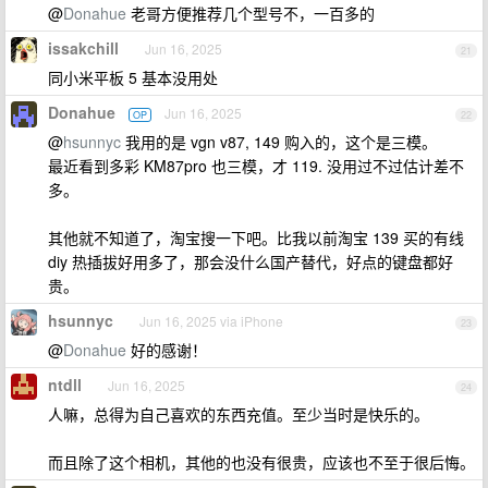
@
Donahue
老哥方便推荐几个型号不，一百多的
issakchill
Jun 16, 2025
21
同小米平板 5 基本没用处
Donahue
Jun 16, 2025
OP
22
@
hsunnyc
我用的是 vgn v87, 149 购入的，这个是三模。
最近看到多彩 KM87pro 也三模，才 119. 没用过不过估计差不
多。
其他就不知道了，淘宝搜一下吧。比我以前淘宝 139 买的有线
diy 热插拔好用多了，那会没什么国产替代，好点的键盘都好
贵。
hsunnyc
Jun 16, 2025 via iPhone
23
@
Donahue
好的感谢！
ntdll
Jun 16, 2025
24
人嘛，总得为自己喜欢的东西充值。至少当时是快乐的。
而且除了这个相机，其他的也没有很贵，应该也不至于很后悔。