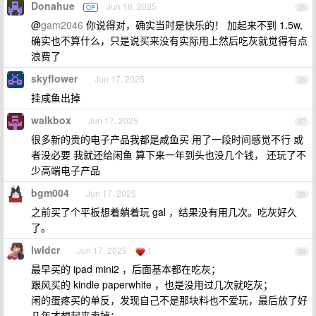
Donahue
Jun 16, 2025
OP
25
@
gam2046
你说得对，确实当时是快乐的！ 加起来不到 1.5w,
确实也不算什么，只是说买来没有实际用上然后吃灰就觉得有点
浪费了
skyflower
Jun 17, 2025
26
挂咸鱼出掉
walkbox
Jun 17, 2025
27
很多新的贵的电子产品我都是咸鱼买 用了一段时间感觉不行 或
者没必要 我就还给闲鱼 算下来一年到头也没几个钱， 还玩了不
少高端电子产品
bgm004
Jun 17, 2025
28
之前买了个平板想着躺着玩 gal ，结果没有用几次。吃灰好久
了。
lwldcr
Jun 17, 2025
1
29
最早买的 ipad mini2 ，后面基本都在吃灰；
跟风买的 kindle paperwhite ，也是没用过几次就吃灰；
闲的蛋疼买的单反，发现自己不是那块料也不爱玩，最后放了好
几年才想起来卖掉；