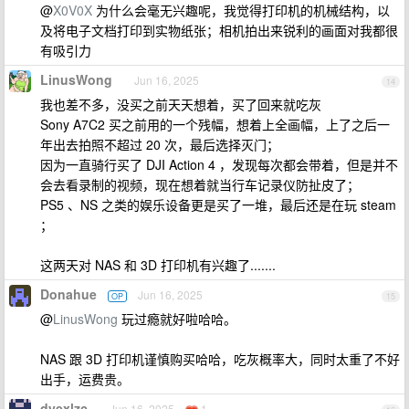
@
X0V0X
为什么会毫无兴趣呢，我觉得打印机的机械结构，以
及将电子文档打印到实物纸张；相机拍出来锐利的画面对我都很
有吸引力
LinusWong
Jun 16, 2025
14
我也差不多，没买之前天天想着，买了回来就吃灰
Sony A7C2 买之前用的一个残幅，想着上全画幅，上了之后一
年出去拍照不超过 20 次，最后选择灭门；
因为一直骑行买了 DJI Action 4 ，发现每次都会带着，但是并不
会去看录制的视频，现在想着就当行车记录仪防扯皮了；
PS5 、NS 之类的娱乐设备更是买了一堆，最后还是在玩 steam
；
这两天对 NAS 和 3D 打印机有兴趣了.......
Donahue
Jun 16, 2025
OP
15
@
LinusWong
玩过瘾就好啦哈哈。
NAS 跟 3D 打印机谨慎购买哈哈，吃灰概率大，同时太重了不好
出手，运费贵。
dyexlzc
Jun 16, 2025
1