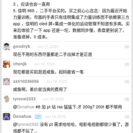
3 ，应该也会一直用
5. 佳明 965 ，二手平台买的。买之前心心念念：因为最近开始
力量训练，市面的手表只有佳明集成了力量训练而不依赖第三方
app ，佳明的 oled 屏+集成一体化的运动管理不知道有多爽。买
来后体验了一下 app 还是一坨，数据同步慢，表盘更别说了，
准备退掉，0 成本。
goodryb
Jun 17, 2025
30
现在不用的东西尽量都走二手出掉才是正道
chenjk
Jun 18, 2025
31
现在都是买前逛逛咸鱼，起码能省一笔
xz410236056
Jun 18, 2025
32
咸鱼啊，差价就当爽的费用了
tyrone2333
Jun 18, 2025
33
@
Donahue
#8 加 pt 站 rss 猛猛下,才 200g? 200t 都不够用
Donahue
Jun 18, 2025
OP
34
@
tyrone2333
没有 pt 需求哈哈哈，电影电视剧都很少看了，游
戏都不玩了...