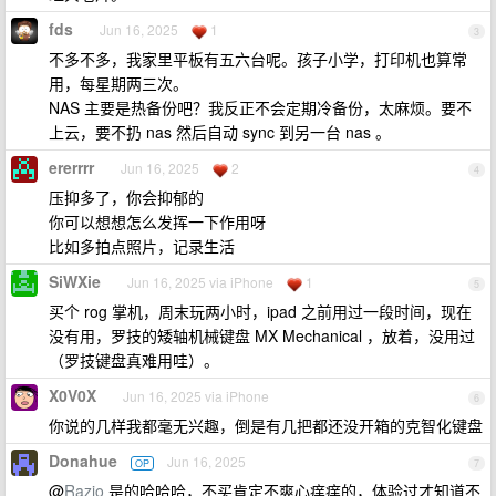
fds
Jun 16, 2025
1
3
不多不多，我家里平板有五六台呢。孩子小学，打印机也算常
用，每星期两三次。
NAS 主要是热备份吧？我反正不会定期冷备份，太麻烦。要不
上云，要不扔 nas 然后自动 sync 到另一台 nas 。
ererrrr
Jun 16, 2025
2
4
压抑多了，你会抑郁的
你可以想想怎么发挥一下作用呀
比如多拍点照片，记录生活
SiWXie
Jun 16, 2025 via iPhone
1
5
买个 rog 掌机，周末玩两小时，ipad 之前用过一段时间，现在
没有用，罗技的矮轴机械键盘 MX Mechanical ，放着，没用过
（罗技键盘真难用哇）。
X0V0X
Jun 16, 2025 via iPhone
6
你说的几样我都毫无兴趣，倒是有几把都还没开箱的克智化键盘
Donahue
Jun 16, 2025
OP
7
@
Razio
是的哈哈哈，不买肯定不爽心痒痒的，体验过才知道不