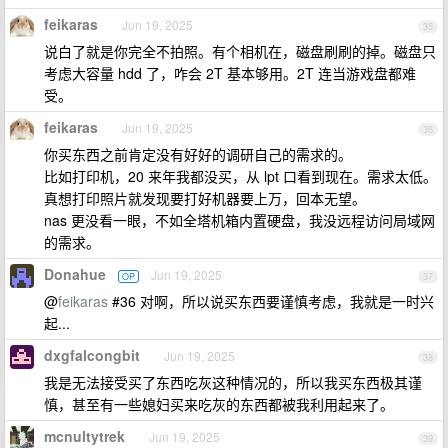
feikaras
Jun 19, 2025
35
说白了就是你完全不拍照。有个相机在，磁盘刷刷的掉。磁盘只
考虑大容量 hdd 了，咋会 2T 基本够用。2T 连当游戏盘都难
受。
feikaras
Jun 19, 2025
36
你买东西之前肯定没有好好的调研自己的需求的。
比如打印机，20 来年我都没买，从 lpt 口看到现在。需求太低。
真想打印照片就发现要打好机器要上万，回本无望。
nas 更没看一眼，不如全塔机箱内置硬盘，我没远程访问局域网
的需求。
Donahue
Jun 19, 2025
OP
37
@
feikaras
#36 对啊，所以说买东西要谨慎考虑，我就是一时兴
起...
dxgfalcongbit
Jun 19, 2025
38
我是无法接受买了东西吃灰这种情况的，所以我买东西极其谨
慎，甚至有一些媳妇买来吃灰的东西都被我利用起来了。
mcnultytrek
Jun 19, 2025
39