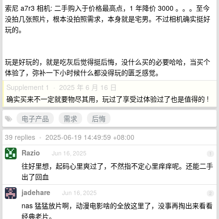
索尼 a7r3 相机: 二手购入于价格最高点，1 年降价 3000 。。。至今
没拍几张照片，根本没拍照需求，本身就是宅男。不过相机确实挺好
玩的。
玩是好玩的，就是吃灰后觉得挺后悔，没什么买的必要哈哈，当买个
体验了，弥补一下小时候什么都没得玩的匮乏感觉。
Supplement 1 · 2025 年 6 月 16 日
确实买来不一定就要物尽其用，玩过了享受过体验过了也是值得的 !
电子产品
需求
后悔
39 replies
•
2025-06-19 14:49:59 +08:00
Razio
Jun 16, 2025
1
往好里想，起码心里爽过了，不然指不定心里痒痒呢。还能二手
出了回血
jadehare
Jun 16, 2025
2
nas 猛猛放片啊，动漫电影啥的全放这里了，没事再掏出来看看
经典老片。