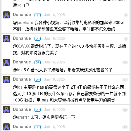
适合自己
Donahue
Jun 16, 2025
OP
8
@
jadehare
我各种小视频，以前收集的电影啥的加起来 200G
不到，放机械移动硬盘完全够了哈哈，平时都不怎么看的
Donahue
Jun 16, 2025
OP
9
@
X0V0X
键盘脱坑了，现在国产的 100 多块能买到三模、热插
拔，对我来说就很完美了
Donahue
Jun 16, 2025
OP
10
@
fds
5 6 台也太多了点哈哈，那看来我还是比较省的了
Donahue
Jun 16, 2025
OP
11
@
fds
主要是 nas 的硬盘选小了 2T 4T 的感觉装不了什么东西，
选大了 10 多 TB 的没什么东西存，自己需要备份的一共就不到
100G 数据，用 nas 和大容量机械有点杀猪用牛刀的感觉
Donahue
Jun 16, 2025
OP
12
@
ererrrr
认可，确实需要多玩一下
Donahue
Jun 16, 2025
OP
13