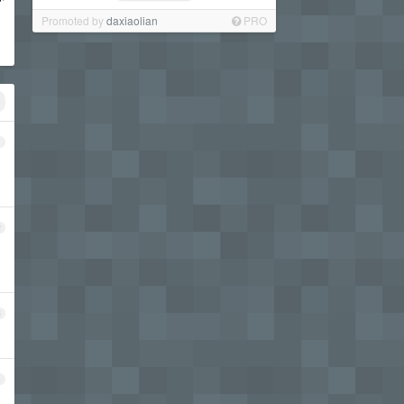
Promoted by
daxiaolian
PRO
1
2
3
4