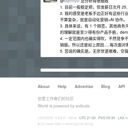
@
ssjmhyvi
您分析得很细致
1. 目前一般稳定把，但发薪日次月 25
2. 我的感受是老板手边正好有这些行
不算复杂，就是自动化营销+AI 协作。
3. 具体来说，有 1 个刚签，其他
的理解就是至少得有份产品手册，de
4. 一定范围内也确实得吹，不然竞
销版。所以还是如上原因.....每次面
5. 您说的确实是。无奈世道艰难，空窗 4 
About
·
Help
·
Advertise
·
Blog
·
API
创意工作者们的社区
World is powered by solitude
VERSION: 3.9.8.5 · 48ms ·
UTC 21:30
·
PVG 05:30
·
LAX 1
♥ Do have faith in what you're doing.