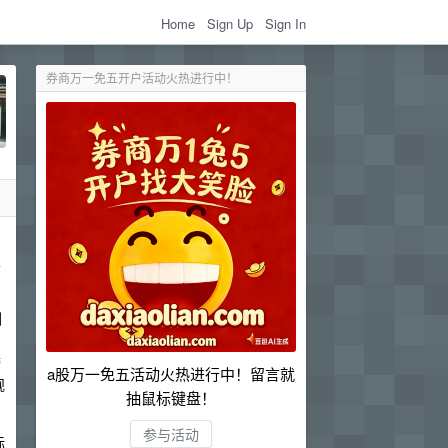
Home
Sign Up
Sign In
券商万一免五开户活动火热进行中！
业
测
跨
a股万一免五活动火热进行中！留言就
规
抽鼠标键盘！
参与活动
际