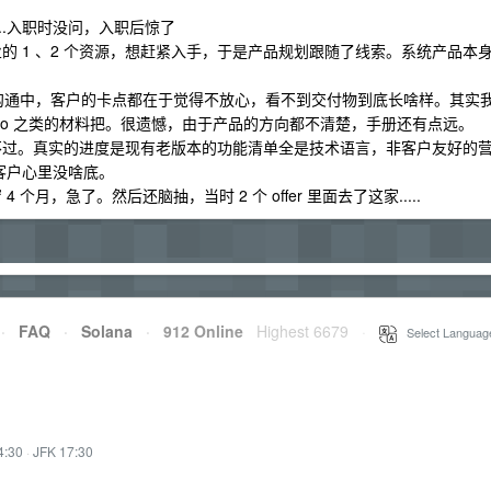
...入职时没问，入职后惊了
业的 1 、2 个资源，想赶紧入手，于是产品规划跟随了线索。系统产品本
商务沟通中，客户的卡点都在于觉得不放心，看不到交付物到底长啥样。其实
mo 之类的材料把。很遗憾，由于产品的方向都不清楚，手册还有点远。
争不过。真实的进度是现有老版本的功能清单全是技术语言，非客户友好的
对客户心里没啥底。
个月，急了。然后还脑抽，当时 2 个 offer 里面去了这家.....
·
FAQ
·
Solana
·
912 Online
Highest 6679
·
Select Languag
4:30
·
JFK 17:30