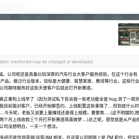
rmation mentioned may be changed or developed.
as 私域。公司呢还是具备比较深厚的汽车行业大客户服务经验，在这个行业有
重构产品，做泛行业版本，目标是大健康、智慧家居、教培等行业，这些行
态，公司期待服务好这些天使客户后就此打开新赛道。
正重构上线早了（因为测试私下告诉我一些老功能全是 bug,测了一周
目前面对客户，已经开始聊签约、上线配置这些事情了....但到底什么时
.今天呢，老板又说要上量赚钱还是得上规模，要聚焦.....(这不明摆的,
个月上线收款三个月打开新赛道简直做梦....)总之呢，感觉就是从产品
公司没想明白，一天一个想法。
多经历是市场营销/运营/AM 相关。在这家公司明面上是 PM 职位，但实