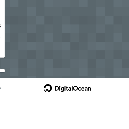
身
我
营
e