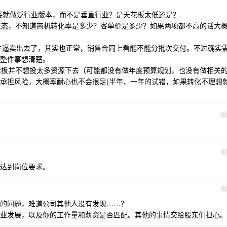
么直接就做泛行业版本，而不是垂直行业？是天花板太低还是？
签约的状态，不知道商机转化率是多少？客单价是多少？如果两项都不高的话大
售已经吹牛逼卖出去了，其实也正常，销售合同上看能不能分批次交付。不过确实
整件事想清楚。
明老板并不想投太多资源下去（可能都没有做年度预算规划，也没有做相关
承担风险，大概率耐心也不会很足(半年、一年的试错，如果转化不理想
1
1
达到岗位要求。
1
的问题，难道公司其他人没有发现……？
业发展，以及你的工作量和薪资是否匹配。其他的事情交给股东们担心。