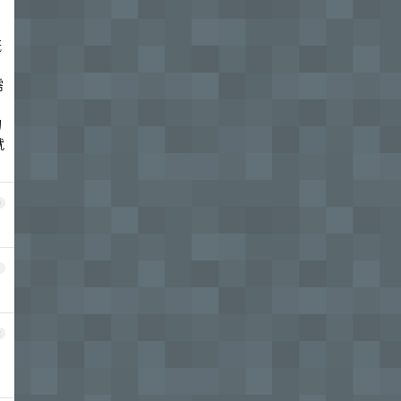
概
需
的
就
0
1
2