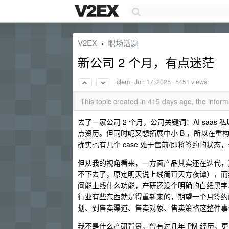
V2EX
职场话题
›
新公司 2 个月，有点迷茫
clem
·
Jun 17, 2025
· 5451 views
This topic created in 415 days ago, the info
去了一家公司 2 个月，公司关键词：AI sa
点资历。但同时呢又想拓展中小 B ，所以在
确实也有几个 case 处于售前/即将签约的状
但从我的视角看来，一方面产品其实还在迭代，真
不下去了，原定明天说上线简直天方夜谭），而我
间能上线什么功能，产研还没个明确的白纸黑字...
行业有些东西就是得重新来的，期望一个月签约两
划、到售卖渠道、售卖对象、售卖策略这整件事
我不是什么产研背景，曾有过几年 PM 经历，更