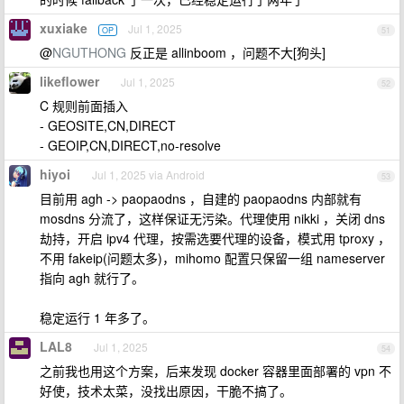
xuxiake
Jul 1, 2025
OP
51
@
NGUTHONG
反正是 allinboom ，问题不大[狗头]
likeflower
Jul 1, 2025
52
C 规则前面插入
- GEOSITE,CN,DIRECT
- GEOIP,CN,DIRECT,no-resolve
hiyoi
Jul 1, 2025 via Android
53
目前用 agh -> paopaodns ，自建的 paopaodns 内部就有
mosdns 分流了，这样保证无污染。代理使用 nikki ，关闭 dns
劫持，开启 ipv4 代理，按需选要代理的设备，模式用 tproxy ，
不用 fakeip(问题太多)，mihomo 配置只保留一组 nameserver
指向 agh 就行了。
稳定运行 1 年多了。
LAL8
Jul 1, 2025
54
之前我也用这个方案，后来发现 docker 容器里面部署的 vpn 不
好使，技术太菜，没找出原因，干脆不搞了。