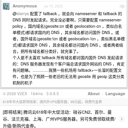
Anonyrnous
Jul 10, 2025
74
@
starrys
配置了 fallback ，就会向 nameserver 和 fallback 的
DNS 同时发起请求。完全没必要啊，只需要配置 nameserver-
policy ，国内域名(geosite:cn 或者 geolocation-cn ，类似白名
单模式)都请求国内的 DNS ，其余域名都访问国外 DNS 。或
者，国外域名(geosite:!cn 或者 geolocation-!cn ，类似黑名单模
式)都请求国外 DNS ，其余域名都访问国内 DNS 。或者两者结
合，把所有域名都分类好，就完事了。
个人是不太喜欢 fallback 所有域名都对国内国外 DNS 发起请求
的：DNS 服务器发现有个客户端总请求国外网站的 DNS ，肯定
有问题嘛。…………我猜一些机场用 fallback+一长溜的配置文
件，也是为了照顾一些老旧的无法用 geosite 用 geoip 这类分类
机制的机子
© 2026 V2EX · 164ms · 3.9.8.5
About
·
Language
618年中大促即将结束：国内外VPS服务器，99元起，续费代金券
[即将结束] 腾讯云618年中大促活动：硅谷CN2、首尔、曼
›
谷、法兰克福、上海、广州VPS服务器，另可免费领取续费/
升级/新购代金券。