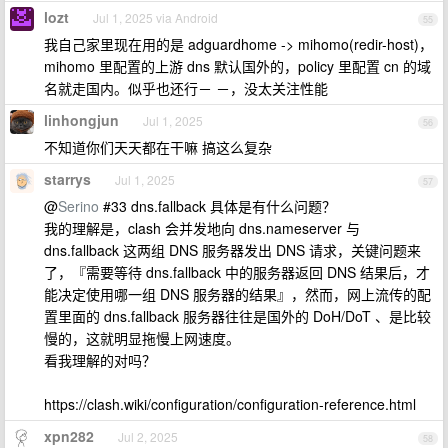
lozt
Jul 1, 2025 via Android
55
我自己家里现在用的是 adguardhome -> mihomo(redir-host)，
mihomo 里配置的上游 dns 默认国外的，policy 里配置 cn 的域
名就走国内。似乎也还行－ －，没太关注性能
linhongjun
Jul 1, 2025
56
不知道你们天天都在干嘛 搞这么复杂
starrys
Jul 1, 2025
57
@
Serino
#33 dns.fallback 具体是有什么问题？
我的理解是，clash 会并发地向 dns.nameserver 与
dns.fallback 这两组 DNS 服务器发出 DNS 请求，关键问题来
了，『需要等待 dns.fallback 中的服务器返回 DNS 结果后，才
能决定使用哪一组 DNS 服务器的结果』，然而，网上流传的配
置里面的 dns.fallback 服务器往往是国外的 DoH/DoT 、是比较
慢的，这就明显拖慢上网速度。
看我理解的对吗？
https://clash.wiki/configuration/configuration-reference.html
xpn282
Jul 2, 2025
58