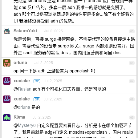
无论是 smartdns 还是 mosdns 搭一个 anti-ad 反广告规则一样
能 dns 反广告的，多套一层 adh 我唯一的感想就是变慢了。
adh 那个可以搭配浏览器规则的特性更是多余...除了有个好看的
UI 我始终没感受到 adh 的优势。
SakuraYuki
Jul 2, 2025
65
我是懒狗，直接 surge 接管网络，不需要代理的设备直接走主路
由，需要代理的设备走 surge 网关，surge 内部规则设置好，国
外走 snell 服务器的默认 dns ，国内用运营商和阿里 dns
orluna
Jul 2, 2025
66
op 问一下是 adh 上游设置为 openclash 吗
xuxiake
Jul 2, 2025
OP
67
@
Ruslan
adh 有个可视化日志界面，还是可以的
xuxiake
Jul 2, 2025
OP
68
@
orluna
是的
K0ma
Jul 2, 2025
69
@
Mystery0
自定义配置要去看日志，分析是卡在哪个加载环节
了，我目前就是 adg+自定义 mosdns+openclash ，国内 realip