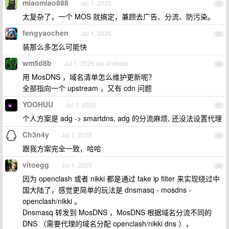
miaomiao888
Jul 1, 2025
24
太复杂了，一个 MOS 就搞定，兼顾去广告、分流、防污染。
fengyaochen
Jul 1, 2025
25
装那么多怎么可能快
wm5d8b
Jul 1, 2025 via Android
26
用 MosDNS ，域名清单怎么维护更新呢？
全部指向一个 upstream ，又有 cdn 问题
YOOHUU
Jul 1, 2025
27
个人方案是 adg -> smartdns, adg 的分流麻烦, 还没法设置代理
Ch3n4y
Jul 1, 2025
28
跟我方案完全一致，哈哈
vitoegg
Jul 1, 2025
29
因为 openclash 或者 nikki 都是通过 fake ip filter 来实现绕过中
国大陆了，感觉更简单的玩法是 dnsmasq - mosdns -
openclash/nikki 。
Dnsmasq 转发到 MosDNS ，MosDNS 根据域名分流不同的
DNS （需要代理的域名分配 openclash/nikki dns ），