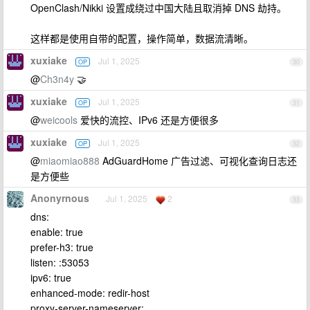
OpenClash/Nikki 设置成绕过中国大陆且取消掉 DNS 劫持。
这样都是使用自带的配置，操作简单，数据流清晰。
xuxiake
Jul 1, 2025
OP
30
@
Ch3n4y
🤝
xuxiake
Jul 1, 2025
OP
31
@
weicools
爱快的流控、IPv6 还是方便很多
xuxiake
Jul 1, 2025
OP
32
@
miaomiao888
AdGuardHome 广告过滤、可视化查询日志还
是方便些
Anonyrnous
Jul 1, 2025
2
33
dns:
enable: true
prefer-h3: true
listen: :53053
ipv6: true
enhanced-mode: redir-host
proxy-server-nameserver: