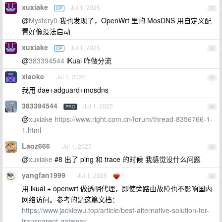
xuxiake
Jul 1, 2025
OP
37
@
Mystery0
我也发现了，OpenWrt 里的 MosDNS 用自定义配
置好像没法启动
xuxiake
Jul 1, 2025
OP
38
@
383394544
iKuai 咋做分流
xiaoke
Jul 1, 2025
39
我用 dae+adguard+mosdns
383394544
Jul 1, 2025
PRO
40
@
xuxiake
https://www.right.com.cn/forum/thread-8356766-1-
1.html
Laoz666
Jul 1, 2025
41
@
xuxiake
#8 出了 ping 和 trace 的时候 我感觉没什么问题
yangfan1999
Jul 1, 2025
1
42
用 ikuai + openwrt 做透明代理，即使旁路由故障也不影响国内
网络访问。参考的是这篇文档：
https://www.jackiewu.top/article/best-alternative-solution-for-
transparent-gateway