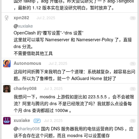
国外 fakeip ，adg 开缓存。昨天尝试研究了一下 adg->singbox
，最新的 1.12 版本实在是没研究明白，暂时放弃了。
xpn282
Jul 2, 2025
70
@
xuxiake
OpenClash 的“覆写设置”-“dns 设置”
这里就可以填写 Nameserver 和 Nameserver-Policy 了，直接
dns 分流。
不需要借助其他工具
Autonomous
Jul 2, 2025
71
这段时间折腾下来我明白了一个道理：系统越复杂，越容易出问
题。所以为了鲁棒性，就一个 AdGuard Home 就好了
charley008
Jul 3, 2025
72
我想问一下，mosdns 上游假如是比如 223.5.5.5 ，会不会被限
流？阿里与腾讯的 dns 不是已经限流了吗？我就那么点设备每
个月 dns 查询都超过 1000w 。
xuxiake
Jul 3, 2025
OP
73
@
charley008
国内 DNS 服务器我用的电信运营商的 DNS ，应
该不会存在这个问题，而且 mosdns 可以设置缓存