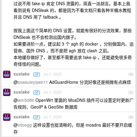
过说不用 fake-ip 肯定 DNS 泄露的，简直一派胡言。基本上我
看到说有 DNSleak 的，都是因为不看文档只看各种半桶水教程
并且 DNS 用了 fallback 。
按我上面这个简单的 DNS 设置，就能有很好的分流效果，那些
DNSleak 也不会检测出国内旗子。
如果要进阶一点，建议起 3 个 agh 的 docker ，分别做国内、运
营商、国外 DNS ，而不是把 agh 放在 clash 之前。
本地缓存做好了，甚至都不需要追求 fake-ip ，还能避免很多奇
奇怪怪的问题。
xuxiake
Jul 1, 2025
OP
34
@
sxwsuieyqwe11
AdGuardHome 分流好像还是稍微有点麻烦
xuxiake
Jul 1, 2025
OP
35
@
wm5d8b
OpenWrt 里面的 MosDNS 插件可以设置定时更新广
告规则、GeoIP & GeoSite 数据库
xuxiake
Jul 1, 2025
OP
36
@
vitoegg
这样设置也挺清晰的，但是 mosdns 最好不要开启缓
存