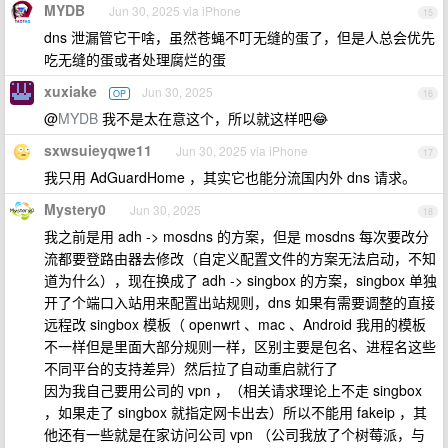
MYDB
Jun 30, 2025 via iPhone
15
dns 泄漏管它干啥，虽然苍蝇不叮无缝的蛋了，但是人总会优先
吃无缝的蛋或者处理腐烂的蛋
xuxiake
Jun 30, 2025
OP
16
@
MYDB
我不是太在意这个，所以就这样吧😂
sxwsuieyqwe11
Jun 30, 2025 via iPhone
17
我只用 AdGuardHome ，其实它也能分流国内外 dns 请求。
Mystery0
Jun 30, 2025
18
我之前是用 adh -> mosdns 的方案，但是 mosdns 每次要改分
流都要登路由器去修改（自定义配置文件的方案无法启动，不知
道为什么），现在换成了 adh -> singbox 的方案，singbox 单独
开了个端口入站用来配置出站规则，dns 如果有需要调整的直接
远程改 singbox 模板（ openwrt 、mac 、Android 我用的模板
不一样但是里面大部分规则一样，区别主要是包名、进程名这些
不同平台的支持差异）然后拉了自动重启就行了
因为我自己要用公司的 vpn ，（相关请求理论上不走 singbox
，如果走了 singbox 就指定网卡出去）所以不能用 fakeip ，其
他还有一些就是在家访问公司 vpn （公司我放了个树莓派，与