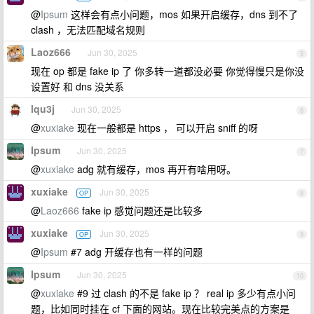
@
Ipsum
这样会有点小问题，mos 如果开启缓存，dns 到不了
clash ，无法匹配域名规则
Laoz666
Jun 30, 2025
5
现在 op 都是 fake ip 了 你多转一道都没必要 你觉得慢只是你没
设置好 和 dns 没关系
lqu3j
Jun 30, 2025
6
@
xuxiake
现在一般都是 https ， 可以开启 sniff 的呀
Ipsum
Jun 30, 2025
7
@
xuxiake
adg 就有缓存，mos 再开有啥用呀。
xuxiake
Jun 30, 2025
OP
8
@
Laoz666
fake ip 感觉问题还是比较多
xuxiake
Jun 30, 2025
OP
9
@
Ipsum
#7 adg 开缓存也有一样的问题
Ipsum
Jun 30, 2025
10
@
xuxiake
#9 过 clash 的不是 fake ip ？ real ip 多少有点小问
题，比如同时挂在 cf 下面的网站。现在比较完美点的方案是