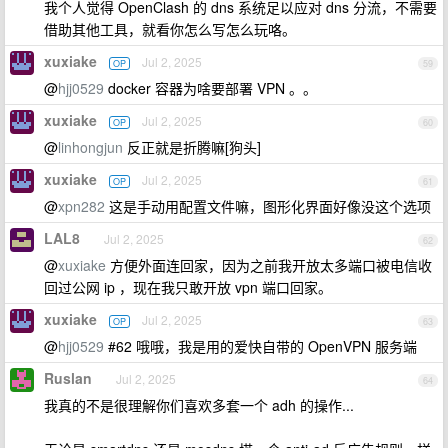
我个人觉得 OpenClash 的 dns 系统足以应对 dns 分流，不需要
借助其他工具，就看你怎么写怎么玩咯。
xuxiake
Jul 2, 2025
OP
59
@
hjj0529
docker 容器为啥要部署 VPN 。。
xuxiake
Jul 2, 2025
OP
60
@
linhongjun
反正就是折腾嘛[狗头]
xuxiake
Jul 2, 2025
OP
61
@
xpn282
这是手动用配置文件嘛，图形化界面好像没这个选项
LAL8
Jul 2, 2025
62
@
xuxiake
方便外面连回家，因为之前我开放太多端口被电信收
回过公网 ip ，现在我只敢开放 vpn 端口回家。
xuxiake
Jul 2, 2025
OP
63
@
hjj0529
#62 哦哦，我是用的爱快自带的 OpenVPN 服务端
Ruslan
Jul 2, 2025
64
我真的不是很理解你们喜欢多套一个 adh 的操作...