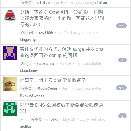
程序员
•
s1n1an
•
Jun 9
• Lastly replied by
s1n1an
总结一下这次 OpenAI 封号的问题，同时
谈谈大家忽略的一个问题（可能这才是封
号的元凶）
25
OpenAI
•
xyz8899
•
Jun 7
• Lastly replied by
kingwang
有什么优雅的方式，解决 surge 并发 dns
查询返回国外 cdn ip 的问题
4
Surge
•
xiaoxiannv
•
May 29
• Lastly replied by
xiaoxiannv
坏事了，阿里云 dns 解析收费了
55
程序员
•
MagicCoder
•
Jun 1
• Lastly replied by
Kakarottoxxxx
阿里云 DNS-公网权威解析免费版限速通
知！
2
1
程序员
•
molika
•
May 26
• Lastly replied by
molika