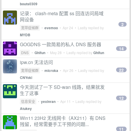
bouts0309
记录： clash-meta 配置 ss 回连访问局域
网设备
2
宽带症候群
•
evemoo
•
Apr 24
• Lastly replied by
MYDB
GOGDNS 一款简易的私人 DNS 服务器
14
DNS
•
Ghifun
•
May 28
• Lastly replied by
Ghifun
ipw.cn 无法访问
22
宽带症候群
•
microka
•
Apr 26
• Lastly replied by
CNYoki
今天测试了一下 SD-wan 线路，结果就发
生了这事
12
信息安全
•
yexinran
•
Apr 11
• Lastly replied by
Atukey
Win11 23H2 无线网卡（AX211）有 DNS
残留，经常需要手工干预的问题...
11