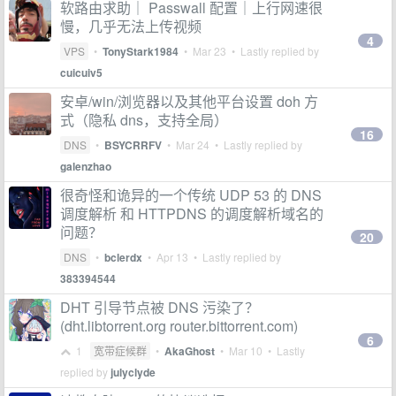
软路由求助｜ Passwall 配置｜上行网速很
慢，几乎无法上传视频
4
VPS
•
TonyStark1984
•
Mar 23
• Lastly replied by
cuicuiv5
安卓/win/浏览器以及其他平台设置 doh 方
式（隐私 dns，支持全局）
16
DNS
•
BSYCRRFV
•
Mar 24
• Lastly replied by
galenzhao
很奇怪和诡异的一个传统 UDP 53 的 DNS
调度解析 和 HTTPDNS 的调度解析域名的
问题？
20
DNS
•
bclerdx
•
Apr 13
• Lastly replied by
383394544
DHT 引导节点被 DNS 污染了？
(dht.libtorrent.org router.bittorrent.com)
6
1
宽带症候群
•
AkaGhost
•
Mar 10
• Lastly
replied by
julyclyde