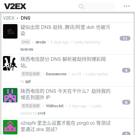
V2EX
DNS
›
疑似出现 DNS 劫持, 腾讯/阿里 doh 也被污
染
11
DNS
•
devjia
•
5 days ago
• Lastly replied by
bclerdx
陕西电信部分 DNS 解析被劫持到博彩网
站。
4
宽带症候群
•
Danswerme
•
Jul 25
• Lastly replied
by
ggf
陕西电信的 DNS 今天在干什么？劫持我的
域名到国外 IP
9
宽带症候群
•
YGBlvcAK
•
2 days ago
• Lastly
replied by
crc8
v2rayN 里怎么设置才能在 ping0.cc 等测试
里通过 dns 测试？
2