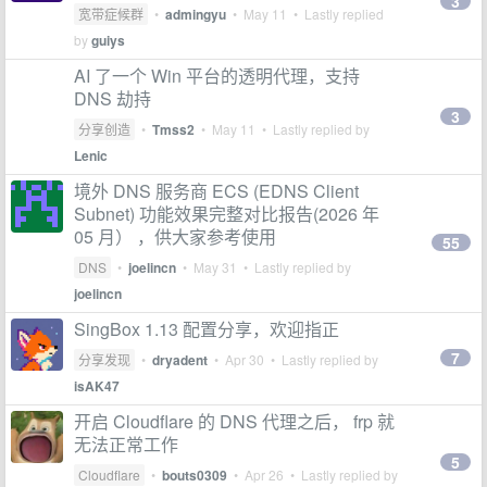
3
宽带症候群
•
admingyu
•
May 11
• Lastly replied
by
guiys
AI 了一个 Win 平台的透明代理，支持
DNS 劫持
3
分享创造
•
Tmss2
•
May 11
• Lastly replied by
Lenic
境外 DNS 服务商 ECS (EDNS Client
Subnet) 功能效果完整对比报告(2026 年
05 月） ，供大家参考使用
55
DNS
•
joelincn
•
May 31
• Lastly replied by
joelincn
SingBox 1.13 配置分享，欢迎指正
7
分享发现
•
dryadent
•
Apr 30
• Lastly replied by
isAK47
开启 Cloudflare 的 DNS 代理之后， frp 就
无法正常工作
5
Cloudflare
•
bouts0309
•
Apr 26
• Lastly replied by