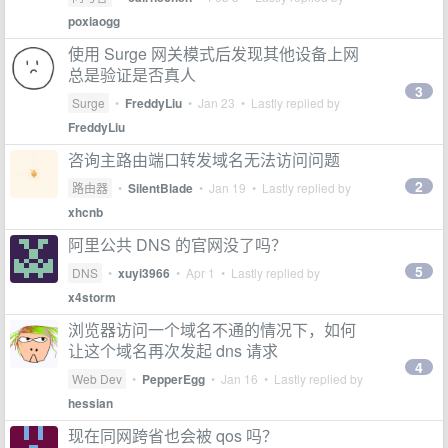
poxiaogg
使用 Surge 网关模式后发现其他设备上网
总是验证是否真人
3
Surge
•
FreddyLiu
•
Jan 23
• Lastly replied by
FreddyLiu
咨询主路由端口转发域名无法访问问题
2
路由器
•
SilentBlade
•
Jan 19
• Lastly replied by
xhcnb
阿里公共 DNS 的官网没了吗？
5
DNS
•
xuyi3966
•
Apr 1
• Lastly replied by
x4storm
浏览器访问一个域名不通的情况下，如何
让这个域名再次发起 dns 请求
4
Web Dev
•
PepperEgg
•
Jan 16
• Lastly replied by
hessian
现在同网跨省也会被 qos 吗？