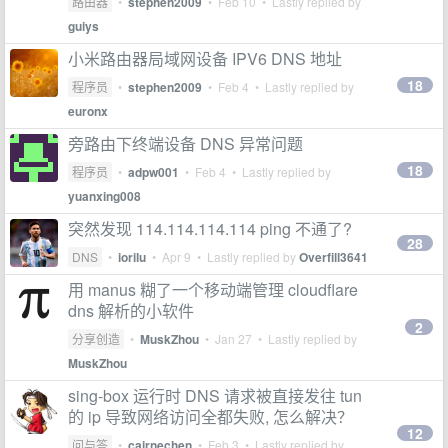
路由器
•
stephen2009
•
Feb 10
• Lastly replied by
guiys
小米路由器局域网设备 IPV6 DNS 地址
18
程序员
•
stephen2009
•
Feb 4
• Lastly replied by
euronx
旁路由下终端设备 DNS 异常问题
18
程序员
•
adpw001
•
Feb 4
• Lastly replied by
yuanxing008
突然发现 114.114.114.114 ping 不通了?
28
DNS
•
iorilu
•
Apr 9
• Lastly replied by
Overfill3641
用 manus 糊了一个移动端管理 cloudflare
dns 解析的小软件
2
分享创造
•
MuskZhou
•
Jan 27
• Lastly replied by
MuskZhou
sing-box 运行时 DNS 请求被直接发往 tun
的 ip 导致网络访问全都失败, 怎么解决？
12
问与答
•
cairnechen
•
Feb 3
• Lastly replied by