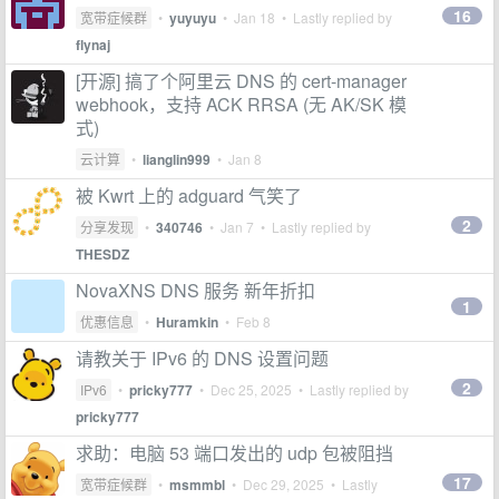
16
宽带症候群
•
yuyuyu
•
Jan 18
• Lastly replied by
flynaj
[开源] 搞了个阿里云 DNS 的 cert-manager
webhook，支持 ACK RRSA (无 AK/SK 模
式)
云计算
•
lianglin999
•
Jan 8
被 Kwrt 上的 adguard 气笑了
2
分享发现
•
340746
•
Jan 7
• Lastly replied by
THESDZ
NovaXNS DNS 服务 新年折扣
1
优惠信息
•
Huramkin
•
Feb 8
请教关于 IPv6 的 DNS 设置问题
2
IPv6
•
pricky777
•
Dec 25, 2025
• Lastly replied by
pricky777
求助：电脑 53 端口发出的 udp 包被阻挡
17
宽带症候群
•
msmmbl
•
Dec 29, 2025
• Lastly