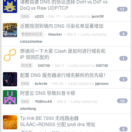
请教自建 DNS 的协议选择 DoH vs DoT vs
DoQ vs Raw UDP/TCP
11
DNS
•
cj323
•
Mar 10
• Lastly replied by
jackOff
近期观测到墙内 DNS 污染名单显著增加
4
奇怪的刘日天
•
hhacker
•
Mar 5
• Lastly replied by
catazshadow
想请问一下大家 Clash 是如何进行域名和
IP 规则匹配的
1
问与答
•
340746
•
Mar 2
• Lastly replied by
340746
配置 DNS 服务器进行域名解析的优先级！
1
DNS
•
bclerdx
•
Feb 28
• Lastly replied by
jqknono
阿里云 DNS 导致抖音卡顿
10
DNS
•
YGBlvcAK
•
Mar 2
• Lastly replied by
ailaoliang
Tp-link BE 7200 无线路由器
SLAAC+RDNSS 分配 ipv6 dns 地址
3