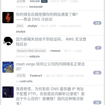
云计算
•
kincaid
•
Dec 6, 2025
• Lastly
PRO
replied by
horizondd
你的域名后缀拖慢你的网站速度了嘛？
——再谈 DNS 冷启动
13
DNS
•
zhullyb
•
Dec 9, 2025
• Lastly replied by
zhullyb
因为邮箱失效收不到验证码， AWS 无法登
陆后台
7
Amazon Web Services
•
rhwood
•
Apr 5
• Lastly
replied by
sddyzm
clash verge 如何让公司的内网域名正常访
问？
26
问与答
•
FawkesV
•
Nov 20, 2025
• Lastly replied
by
codcrafts
我很奇怪，为何有些 DNS 服务器 IP 地址
不配置 PTR，也就是反向解析记录呢？是
出于什么目的？是懒惰？国内这种情况很
10
多！