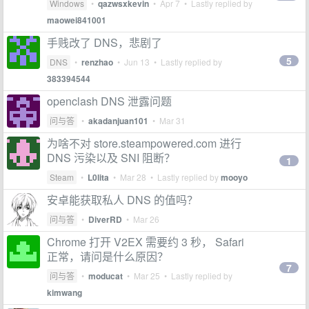
Windows
•
qazwsxkevin
•
Apr 7
• Lastly replied by
maowei841001
手贱改了 DNS，悲剧了
5
DNS
•
renzhao
•
Jun 13
• Lastly replied by
383394544
openclash DNS 泄露问题
问与答
•
akadanjuan101
•
Mar 31
为啥不对 store.steampowered.com 进行
DNS 污染以及 SNI 阻断？
1
Steam
•
L0lita
•
Mar 28
• Lastly replied by
mooyo
安卓能获取私人 DNS 的值吗？
问与答
•
DiverRD
•
Mar 26
Chrome 打开 V2EX 需要约 3 秒， Safari
正常，请问是什么原因？
7
问与答
•
moducat
•
Mar 25
• Lastly replied by
kimwang