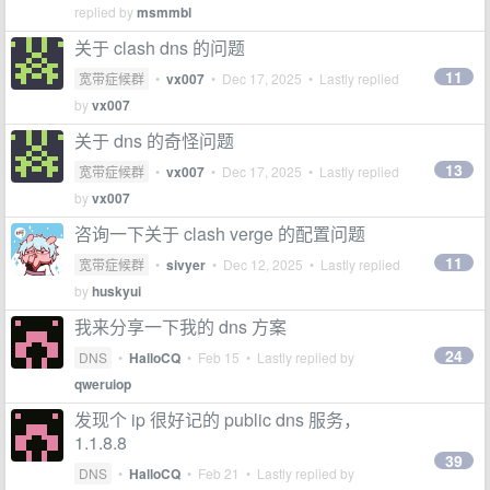
replied by
msmmbl
关于 clash dns 的问题
11
宽带症候群
•
vx007
•
Dec 17, 2025
• Lastly replied
by
vx007
关于 dns 的奇怪问题
13
宽带症候群
•
vx007
•
Dec 17, 2025
• Lastly replied
by
vx007
咨询一下关于 clash verge 的配置问题
11
宽带症候群
•
sivyer
•
Dec 12, 2025
• Lastly replied
by
huskyui
我来分享一下我的 dns 方案
24
DNS
•
HalloCQ
•
Feb 15
• Lastly replied by
qweruiop
发现个 ip 很好记的 public dns 服务，
1.1.8.8
39
DNS
•
HalloCQ
•
Feb 21
• Lastly replied by