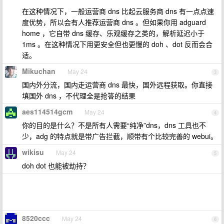
在这种情况下，一般运营商 dns 比起云服务商 dns 有一点点速
度优势，所以会有人推荐运营商 dns 。但如果你用 adguard
home ，它自带 dns 缓存、乐观缓存之类的，解析延迟小于
1ms 。在这种情况下用更安全但也更慢的 doh 、dot 反而会合
适。
Mikuchan
May 24
3
国内外分流，国内走运营商 dns 最快，国外远程获取。你直接
填国外 dns ，不代理全是抢答的结果
aes114514gcm
May 24
4
你的目的是什么？不是所有人需要“纯净”dns，dns 工具也不
少，adg 的特点就是带广告拦截，顺带有个比较完善的 webui。
wikisu
May 24
5
doh dot 也能被劫持？
8520ccc
May 24
6