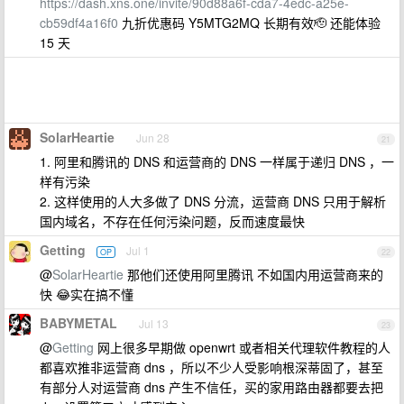
https://dash.xns.one/invite/90d88a6f-cda7-4edc-a25e-
cb59df4a16f0
九折优惠码 Y5MTG2MQ 长期有效🫡 还能体验
15 天
SolarHeartie
Jun 28
21
1. 阿里和腾讯的 DNS 和运营商的 DNS 一样属于递归 DNS ，一
样有污染
2. 这样使用的人大多做了 DNS 分流，运营商 DNS 只用于解析
国内域名，不存在任何污染问题，反而速度最快
Getting
Jul 1
OP
22
@
SolarHeartie
那他们还使用阿里腾讯 不如国内用运营商来的
快 😂实在搞不懂
BABYMETAL
Jul 13
23
@
Getting
网上很多早期做 openwrt 或者相关代理软件教程的人
都喜欢推非运营商 dns ，所以不少人受影响根深蒂固了，甚至
有部分人对运营商 dns 产生不信任，买的家用路由器都要去把