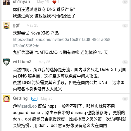
sh1nyan
May 25
1
12
你们没遇过运营商 DNS 跳反诈吗?
我遇过两次,这也是我不用的原因了
ggf
May 25
13
欢迎尝试 Nova XNS 产品，
https://dash.xns.one/invite/00a15c87-fad8-49cf-a058-
07cfa65652dd
九折优惠码 Y5MTG2MQ 长期有效🫡 还能体验 15 天
wi11iamZ
May 25
14
当然怕啊，所以我的选择是分流，国内域名只走 DoH/DoT 到国
内 DNS 服务商，这样至少可以免疫中间人攻击。
虽然 DNS 污染需要其它手段，但是在国内公共 DNS 上污染国
内域名本身也没有太大意义
Getting
May 26
OP
15
@
WizardLeo
既然 https 一般看不到了，那其实就算不用
adguard home ，路由器自带的 dnsmaq 也能缓存呀 ，更慢的
doh 、dot 感觉只会拖慢速度，比如抢票之类的第一次访问时就
会被拖慢，用 doh 、dot 意义好像没有这么大在国内