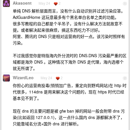
Akasoent
May 24
2
1
单纯 DNS 解析层面而言，没有什么自动识别并过滤污染应答。
AdGuardHome 这玩意最多有个黑名单白名单之类的功能。
很多写教程的自己都是个半吊子，没有什么解决方法就故意不
提。或者解决起来很麻烦，搞这东西吃力不讨好。
阿里、腾讯的 DNS 只是相对运营商的好一点。该污染时照样有
污染。
不过我感觉你是特指海内外分流时的 DNS.DNS 污染最严重的区
域都是海外 DNS 。这种情况下海外 DNS 走代理，海内选哪个
就无所谓了。
WizardLeo
May 24
2
2
你担心的运营商投毒(悄悄加广告，重定向到野鸡网站)在 http 时
代很多，114dns 是用来解决这个问题的，现在 https 时代已经
基本见不到了。
现在 dns 的主要问题是被 gfw ban 掉的网站一般会附带 dns 污
染(比如返回 127.0.0.1)，这一点什么国内 dns 源都解决不了，
只能靠域名分流+国外 dns 进行解析。