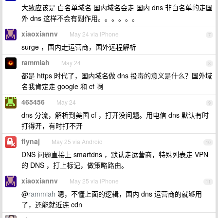
大致应该是 白名单域名 国内域名会走 国内 dns 非白名单的走国
外 dns 这样不会有副作用。。。。。。
xiaoxiannv
May 24 via iPhone
7
surge ，国内走运营商，国外远程解析
rammiah
May 24
8
都是 https 时代了，国内域名做 dns 投毒的意义是什么？国外域
名我肯定走 google 和 cf 啊
465456
May 24
9
dns 分流，解析到美国 cf ，打开没问题。用电信 dns 默认有时
打得开，有时打不开
flynaj
May 25 via Android
10
DNS 问题直接上 smartdns ，默认走运营商，特殊列表走 VPN
的 DNS ，打上标记，做策略路由。
xiaoxiannv
May 25 via iPhone
11
@
rammiah
嗯，不懂上面的逻辑，国内 dns 运营商的就够用
了，还能就近连 cdn