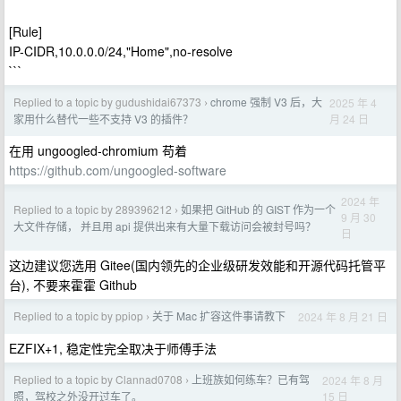
[Rule]
IP-CIDR,10.0.0.0/24,"Home",no-resolve
```
Replied to a topic by gudushidai67373
chrome 强制 V3 后，大
2025 年 4
›
月 24 日
家用什么替代一些不支持 V3 的插件？
在用 ungoogled-chromium 苟着
https://github.com/ungoogled-software
2024 年
Replied to a topic by 289396212
如果把 GitHub 的 GIST 作为一个
›
9 月 30
大文件存储， 并且用 api 提供出来有大量下载访问会被封号吗？
日
这边建议您选用 Gitee(国内领先的企业级研发效能和开源代码托管平
台), 不要来霍霍 Github
Replied to a topic by ppiop
关于 Mac 扩容这件事请教下
2024 年 8 月 21 日
›
EZFIX+1, 稳定性完全取决于师傅手法
Replied to a topic by Clannad0708
上班族如何练车？已有驾
2024 年 8 月
›
15 日
照，驾校之外没开过车了。