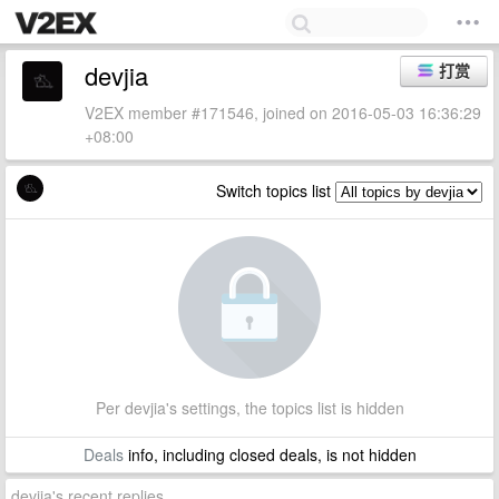
devjia
打赏
V2EX member #171546, joined on 2016-05-03 16:36:29
+08:00
Switch topics list
Per devjia's settings, the topics list is hidden
Deals
info, including closed deals, is not hidden
devjia's recent replies